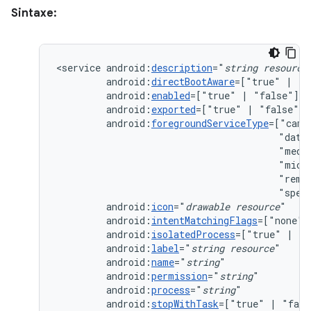
Sintaxe:
<service
android:
description
="
string
resource
android:
directBootAware
=["true"
|
android:
enabled
=["true"
|
android:
exported
=["true"
|
android:
foregroundServiceType
=["came
"data
"medi
"micr
"remo
"spec
android:
icon
="
drawable
resource
android:
intentMatchingFlags
=["none"
android:
isolatedProcess
=["true"
|
android:
label
="
string
resource
android:
name
="
string
android:
permission
="
string
android:
process
="
string
android:
stopWithTask
=["true"
|