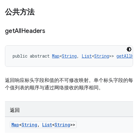
公共方法
get
All
Headers
public abstract 
Map
<
String
, 
List
<
String
>> 
getAllHe
返回响应标头字段和值的不可修改映射。单个标头字段的每
个值列表的顺序与通过网络接收的顺序相同。
返回
Map
<
String
,
List
<
String
>>