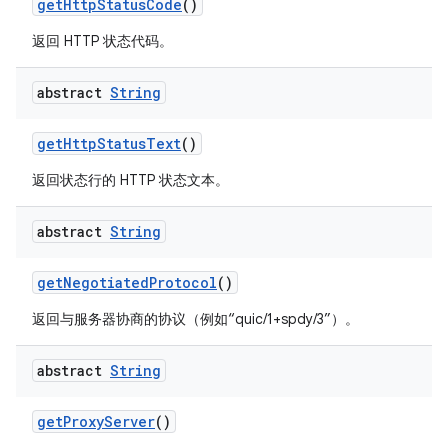
getHttpStatusCode
()
返回 HTTP 状态代码。
abstract
String
getHttpStatusText
()
返回状态行的 HTTP 状态文本。
abstract
String
getNegotiatedProtocol
()
返回与服务器协商的协议（例如“quic/1+spdy/3”）。
abstract
String
getProxyServer
()