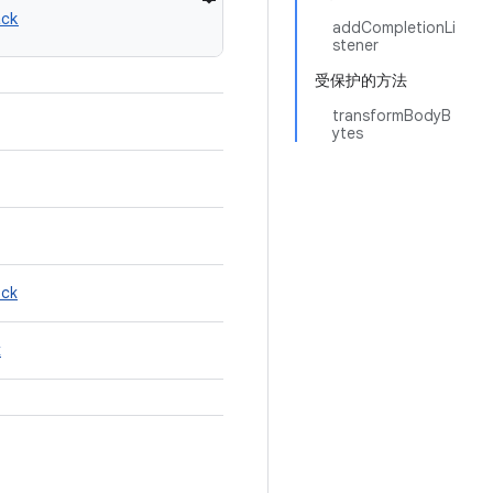
ack
addCompletionLi
stener
受保护的方法
transformBodyB
ytes
ack
k