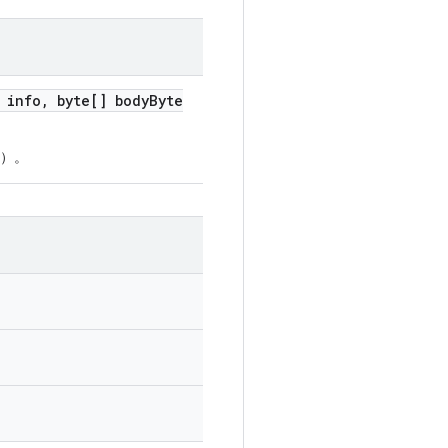
info, byte[] bodyByte
）。