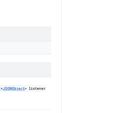
r
<
JSONObject
> listener