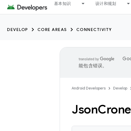
基本知识
设计和规划
DEVELOP
CORE AREAS
CONNECTIVITY
Go
能包含错误。
Android Developers
Develop
Json
Crone