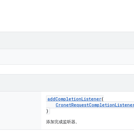
addCompletionListener
(
CronetRequestCompletionListene
)
添加完成监听器。