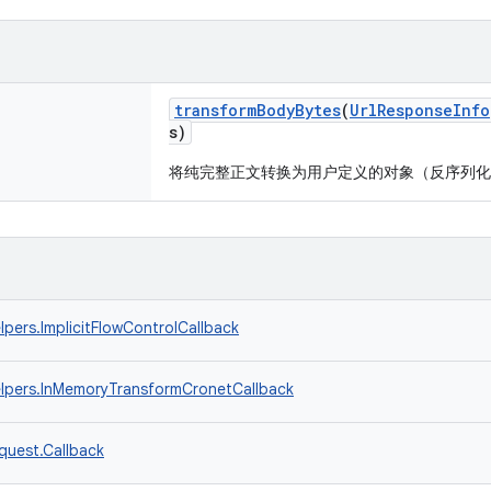
transformBodyBytes
(
UrlResponseInfo
s)
将纯完整正文转换为用户定义的对象（反序列化
lpers.ImplicitFlowControlCallback
elpers.InMemoryTransformCronetCallback
quest.Callback