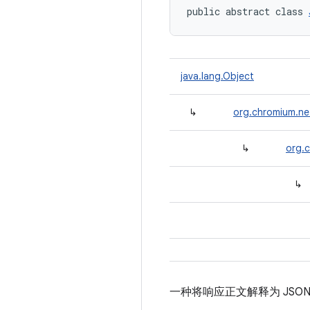
public abstract class 
java.lang.Object
↳
org.chromium.ne
↳
org.c
↳
一种将响应正文解释为 JSON