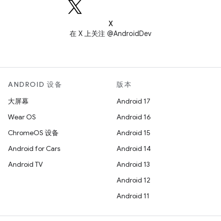
X
在 X 上关注 @AndroidDev
ANDROID 设备
版本
大屏幕
Android 17
Wear OS
Android 16
ChromeOS 设备
Android 15
Android for Cars
Android 14
Android TV
Android 13
Android 12
Android 11