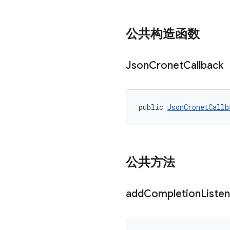
公共构造函数
Json
Cronet
Callback
public 
JsonCronetCallb
公共方法
add
Completion
Liste