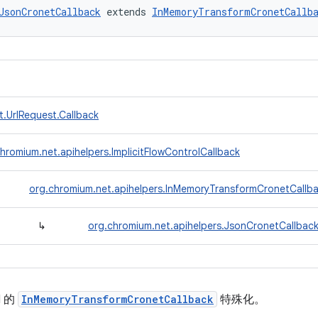
JsonCronetCallback
 extends 
InMemoryTransformCronetCallb
t.UrlRequest.Callback
hromium.net.apihelpers.ImplicitFlowControlCallback
org.chromium.net.apihelpers.InMemoryTransformCronetCallb
↳
org.chromium.net.apihelpers.JsonCronetCallbac
 的
InMemoryTransformCronetCallback
特殊化。