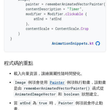
painter
=
rememberAnimatedVectorPainter
(
im
contentDescription
=
"Timer"
,
modifier
=
Modifier
.
clickable
{
atEnd
=
!
atEnd
},
contentScale
=
ContentScale
.
Crop
)
}
AnimationSnippets
.
kt
程式碼的重點
載入向量資源，讓繪圖屬性隨時間變化。
Image
例項會使用
Painter
例項執行動畫，該動畫
是由
rememberAnimatedVectorPainter()
函式從
AnimatedImageVector
和
boolean
狀態建立。
當
atEnd
為
true
時，
Painter
例項就會停止動
畫。