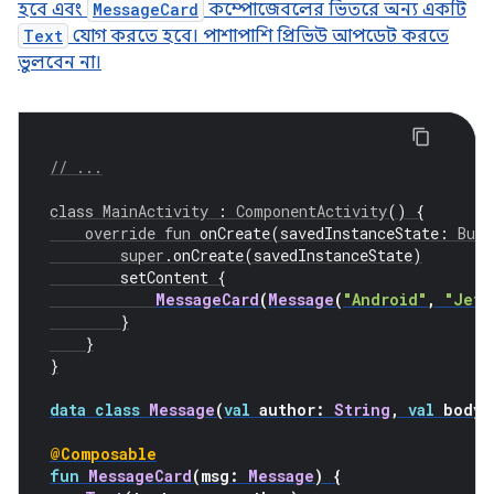
হবে এবং
MessageCard
কম্পোজেবলের ভিতরে অন্য একটি
Text
যোগ করতে হবে। পাশাপাশি প্রিভিউ আপডেট করতে
ভুলবেন না।
// ...
class
MainActivity
:
ComponentActivity
()
{
override
fun
 onCreate
(
savedInstanceState
:
Bund
super
.
onCreate
(
savedInstanceState
)
        setContent 
{
MessageCard
(
Message
(
"Android"
,
"Jetp
}
}
}
data class
Message
(
val
 author
:
String
,
val
 body
:
@Composable
fun
MessageCard
(
msg
:
Message
)
{