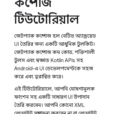
কম্পোজ
টিউটোরিয়াল
জেটপ্যাক কম্পোজ হল নেটিভ অ্যান্ড্রয়েড
UI তৈরির জন্য একটি আধুনিক টুলকিট।
জেটপ্যাক কম্পোজ কম কোড, শক্তিশালী
টুলস এবং স্বজ্ঞাত Kotlin APIs সহ
Android-এ UI ডেভেলপমেন্টকে সহজ
করে এবং ত্বরান্বিত করে।
এই টিউটোরিয়ালে, আপনি ঘোষণামূলক
ফাংশন সহ একটি সাধারণ UI উপাদান
তৈরি করবেন। আপনি কোনো XML
লেআউট সম্পাদনা করবেন না বা লেআউট