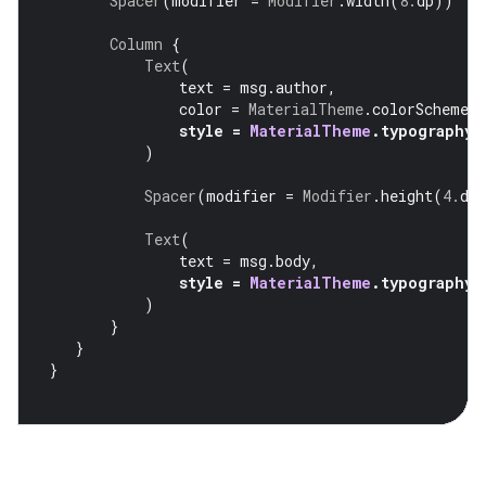
Spacer
(
modifier 
=
Modifier
.
width
(
8.
dp
))
Column
{
Text
(
               text 
=
 msg
.
author
,
               color 
=
MaterialTheme
.
colorScheme
.
s
style 
=
MaterialTheme
.
typography
.
)
Spacer
(
modifier 
=
Modifier
.
height
(
4.
dp
Text
(
               text 
=
 msg
.
body
,
style 
=
MaterialTheme
.
typography
.
)
}
}
}