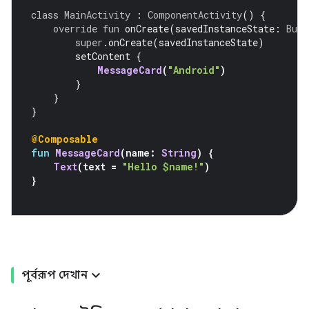
class
MainActivity
:
ComponentActivity
()
{
override
fun
 onCreate
(
savedInstanceState
:
Bund
super
.
onCreate
(
savedInstanceState
)
        setContent 
{
MessageCard
(
"Android"
)
}
}
}
@Composable
fun
MessageCard
(
name
:
String
)
{
Text
(
text 
=
"Hello $name!"
)
}
পূর্বরূপ দেখান