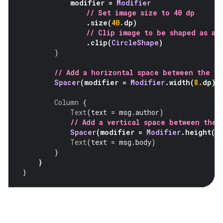
modifier 
=
Modifier
// Set image size to 40 dp
.
size
(
40.
dp
)
// Clip image to be shaped as a 
.
clip
(
CircleShape
)
)
// Add a horizontal space between the i
Spacer
(
modifier 
=
Modifier
.
width
(
8.
dp
))
Column
{
Text
(
text 
=
 msg
.
author
)
// Add a vertical space between the 
Spacer
(
modifier 
=
Modifier
.
height
(
4
Text
(
text 
=
 msg
.
body
)
}
}
}