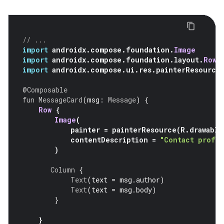
// ...
import
 androidx
.
compose
.
foundation
.
Image
import
 androidx
.
compose
.
foundation
.
layout
.
Row
import
 androidx
.
compose
.
ui
.
res
.
painterResource
@Composable
fun
MessageCard
(
msg
:
Message
)
{
Row
{
Image
(
            painter 
=
 painterResource
(
R
.
drawable
            contentDescription 
=
"Contact profil
)
Column
{
Text
(
text 
=
 msg
.
author
)
Text
(
text 
=
 msg
.
body
)
}
}