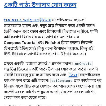
একটি পাঠ্য উপাদান যোগ করুন
শুরু করতে,
অ্যান্ড্রয়েড স্টুডিওর
সাম্প্রতিকতম সংস্করণ
ডাউনলোড করুন এবং
নতুন প্রকল্প
নির্বাচন করে একটি অ্যাপ
তৈরি করুন এবং
ফোন এবং ট্যাবলেট
বিভাগের অধীনে,
খালি
কার্যকলাপ
নির্বাচন করুন। আপনার অ্যাপের নাম
ComposeTutorial
এবং
Finish এ
ক্লিক করুন। ডিফল্ট
টেমপ্লেটে ইতিমধ্যেই কিছু রচনা উপাদান রয়েছে, কিন্তু এই
টিউটোরিয়ালে আপনি ধাপে ধাপে এটি তৈরি করবেন।
প্রথমে একটি "হ্যালো ওয়ার্ল্ড!" প্রদর্শন করুন।
onCreate
পদ্ধতির ভিতরে একটি পাঠ্য উপাদান যোগ করে পাঠ্য। আপনি
একটি বিষয়বস্তু ব্লক সংজ্ঞায়িত করে এবং
Text
কম্পোজেবল
ফাংশন কল করে এটি করেন।
setContent
ব্লক কার্যকলাপের
বিন্যাস সংজ্ঞায়িত করে যেখানে কম্পোজযোগ্য ফাংশন বলা হয়।
কম্পোজেবল ফাংশন শুধুমাত্র অন্যান্য কম্পোজেবল ফাংশন
থেকে কল করা যেতে পারে।