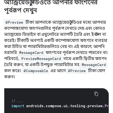
অ্যান্ড্রয়েড স্টুডিওতে আপনার ফাংশনের
পূর্বরূপ দেখুন
@Preview
টীকা আপনাকে অ্যান্ড্রয়েড স্টুডিওর মধ্যে আপনার
কম্পোজযোগ্য ফাংশনগুলির পূর্বরূপ দেখতে দেয় এবং কোনও
অ্যান্ড্রয়েড ডিভাইস বা এমুলেটরে অ্যাপটি তৈরি এবং ইনস্টল না
করেই। টীকাটি অবশ্যই একটি কম্পোজযোগ্য ফাংশনে ব্যবহার
করা উচিত যা প্যারামিটারগুলিতে নেয় না। এই কারণে, আপনি
সরাসরি
MessageCard
ফাংশনের পূর্বরূপ দেখতে পারবেন না।
পরিবর্তে,
PreviewMessageCard
নামে একটি দ্বিতীয় ফাংশন
তৈরি করুন, যা একটি উপযুক্ত প্যারামিটার সহ
MessageCard
কল করে।
@Composable
এর আগে
@Preview
টীকা যোগ
করুন।
// ...
import
 androidx
.
compose
.
ui
.
tooling
.
preview
.
Pre