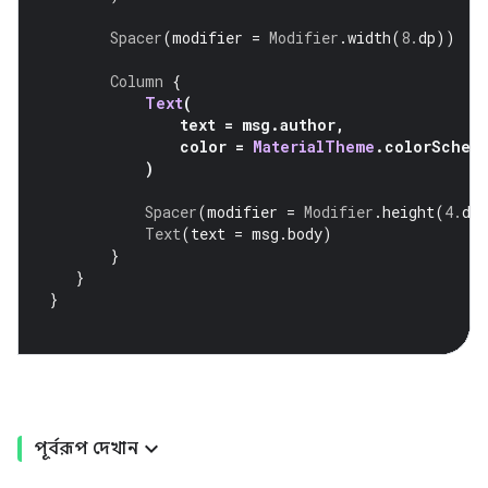
Spacer
(
modifier 
=
Modifier
.
width
(
8.
dp
))
Column
{
Text
(
               text 
=
 msg
.
author
,
               color 
=
MaterialTheme
.
colorSchem
)
Spacer
(
modifier 
=
Modifier
.
height
(
4.
dp
Text
(
text 
=
 msg
.
body
)
}
}
}
পূর্বরূপ দেখান