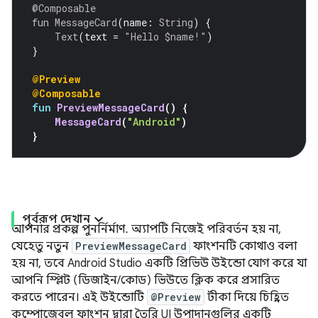
@Composable
fun
MessageCard
(
name
:
String
)
{
Text
(
text 
=
"Hello $name!"
)
}
@Preview
@Composable
fun
PreviewMessageCard
()
{
MessageCard
(
"Android"
)
}
পূর্বরূপ দেখান
আপনার প্রকল্প পুনর্নির্মাণ. অ্যাপটি নিজেই পরিবর্তন হয় না,
যেহেতু নতুন
PreviewMessageCard
ফাংশনটি কোথাও বলা
হয় না, তবে Android Studio একটি প্রিভিউ উইন্ডো যোগ করে যা
আপনি স্প্লিট (ডিজাইন/কোড) ভিউতে ক্লিক করে প্রসারিত
করতে পারেন। এই উইন্ডোটি
@Preview
টীকা দিয়ে চিহ্নিত
কম্পোজেবল ফাংশন দ্বারা তৈরি UI উপাদানগুলির একটি