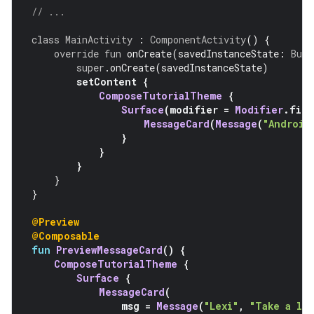
// ...
class
MainActivity
:
ComponentActivity
()
{
override
fun
 onCreate
(
savedInstanceState
:
Bund
super
.
onCreate
(
savedInstanceState
)
setContent 
{
ComposeTutorialTheme
{
Surface
(
modifier 
=
Modifier
.
fill
MessageCard
(
Message
(
"Android
}
}
}
}
}
@Preview
@Composable
fun
PreviewMessageCard
()
{
ComposeTutorialTheme
{
Surface
{
MessageCard
(
                msg 
=
Message
(
"Lexi"
,
"Take a lo