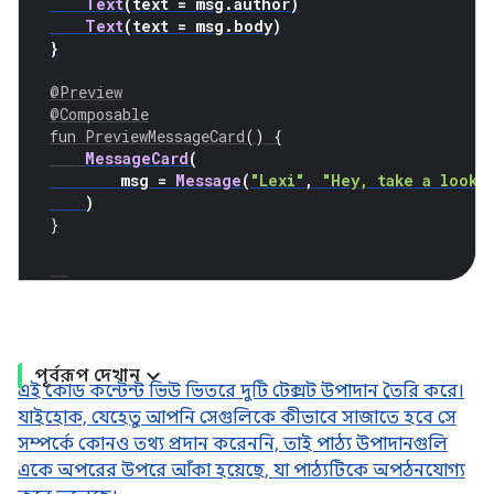
Text
(
text 
=
 msg
.
author
)
Text
(
text 
=
 msg
.
body
)
}
@Preview
@Composable
fun
PreviewMessageCard
()
{
MessageCard
(
        msg 
=
Message
(
"Lexi"
,
"Hey, take a look 
)
}
পূর্বরূপ দেখান
এই কোড কন্টেন্ট ভিউ ভিতরে দুটি টেক্সট উপাদান তৈরি করে।
যাইহোক, যেহেতু আপনি সেগুলিকে কীভাবে সাজাতে হবে সে
সম্পর্কে কোনও তথ্য প্রদান করেননি, তাই পাঠ্য উপাদানগুলি
একে অপরের উপরে আঁকা হয়েছে, যা পাঠ্যটিকে অপঠনযোগ্য