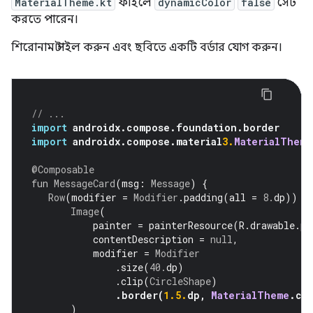
MaterialTheme.kt
ফাইলে
dynamicColor
false
সেট
করতে পারেন।
শিরোনাম স্টাইল করুন এবং ছবিতে একটি বর্ডার যোগ করুন।
// ...
import
 androidx
.
compose
.
foundation
.
border
import
 androidx
.
compose
.
material
3.
MaterialTheme
@Composable
fun
MessageCard
(
msg
:
Message
)
{
Row
(
modifier 
=
Modifier
.
padding
(
all 
=
8.
dp
))
{
Image
(
           painter 
=
 painterResource
(
R
.
drawable
.
pr
           contentDescription 
=
null
,
           modifier 
=
Modifier
.
size
(
40.
dp
)
.
clip
(
CircleShape
)
.
border
(
1.5.
dp
,
MaterialTheme
.
co
)