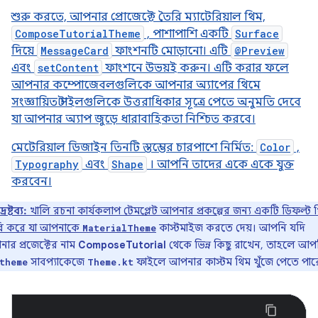
শুরু করতে, আপনার প্রোজেক্টে তৈরি ম্যাটেরিয়াল থিম,
ComposeTutorialTheme
, পাশাপাশি একটি
Surface
দিয়ে
MessageCard
ফাংশনটি মোড়ানো। এটি
@Preview
এবং
setContent
ফাংশনে উভয়ই করুন। এটি করার ফলে
আপনার কম্পোজেবলগুলিকে আপনার অ্যাপের থিমে
সংজ্ঞায়িত স্টাইলগুলিকে উত্তরাধিকার সূত্রে পেতে অনুমতি দেবে
যা আপনার অ্যাপ জুড়ে ধারাবাহিকতা নিশ্চিত করবে।
মেটেরিয়াল ডিজাইন তিনটি স্তম্ভের চারপাশে নির্মিত:
Color
,
Typography
এবং
Shape
। আপনি তাদের একে একে যুক্ত
করবেন।
দ্রষ্টব্য:
খালি রচনা কার্যকলাপ টেমপ্লেট আপনার প্রকল্পের জন্য একটি ডিফল্ট 
ি করে যা আপনাকে
কাস্টমাইজ করতে দেয়। আপনি যদি
MaterialTheme
ার প্রজেক্টের নাম
ComposeTutorial
থেকে ভিন্ন কিছু রাখেন, তাহলে আপ
সাবপ্যাকেজে
ফাইলে আপনার কাস্টম থিম খুঁজে পেতে পার
theme
Theme.kt