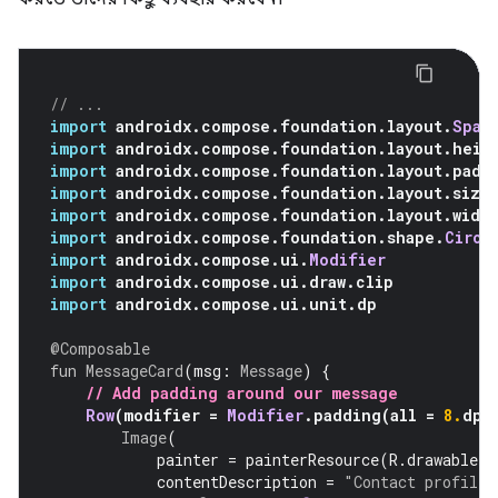
// ...
import
 androidx
.
compose
.
foundation
.
layout
.
Spac
import
 androidx
.
compose
.
foundation
.
layout
.
heig
import
 androidx
.
compose
.
foundation
.
layout
.
padd
import
 androidx
.
compose
.
foundation
.
layout
.
size
import
 androidx
.
compose
.
foundation
.
layout
.
widt
import
 androidx
.
compose
.
foundation
.
shape
.
Circl
import
 androidx
.
compose
.
ui
.
Modifier
import
 androidx
.
compose
.
ui
.
draw
.
clip
import
 androidx
.
compose
.
ui
.
unit
.
dp
@Composable
fun
MessageCard
(
msg
:
Message
)
{
// Add padding around our message
Row
(
modifier 
=
Modifier
.
padding
(
all 
=
8.
dp
)
Image
(
            painter 
=
 painterResource
(
R
.
drawable
.
p
            contentDescription 
=
"Contact profile 