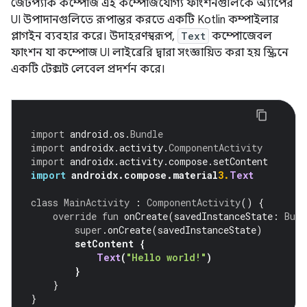
জেটপ্যাক কম্পোজ এই কম্পোজযোগ্য ফাংশনগুলিকে অ্যাপের
UI উপাদানগুলিতে রূপান্তর করতে একটি Kotlin কম্পাইলার
প্লাগইন ব্যবহার করে। উদাহরণস্বরূপ,
Text
কম্পোজেবল
ফাংশন যা কম্পোজ UI লাইব্রেরি দ্বারা সংজ্ঞায়িত করা হয় স্ক্রিনে
একটি টেক্সট লেবেল প্রদর্শন করে।
import
 android
.
os
.
Bundle
import
 androidx
.
activity
.
ComponentActivity
import
 androidx
.
activity
.
compose
.
setContent
import
 androidx
.
compose
.
material
3.
Text
class
MainActivity
:
ComponentActivity
()
{
override
fun
 onCreate
(
savedInstanceState
:
Bund
super
.
onCreate
(
savedInstanceState
)
setContent 
{
Text
(
"Hello world!"
)
}
}
}