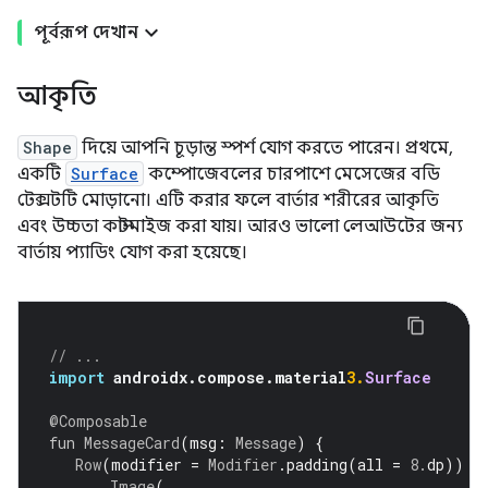
পূর্বরূপ দেখান
আকৃতি
Shape
দিয়ে আপনি চূড়ান্ত স্পর্শ যোগ করতে পারেন। প্রথমে,
একটি
Surface
কম্পোজেবলের চারপাশে মেসেজের বডি
টেক্সটটি মোড়ানো। এটি করার ফলে বার্তার শরীরের আকৃতি
এবং উচ্চতা কাস্টমাইজ করা যায়। আরও ভালো লেআউটের জন্য
বার্তায় প্যাডিং যোগ করা হয়েছে।
// ...
import
 androidx
.
compose
.
material
3.
Surface
@Composable
fun
MessageCard
(
msg
:
Message
)
{
Row
(
modifier 
=
Modifier
.
padding
(
all 
=
8.
dp
))
{
Image
(