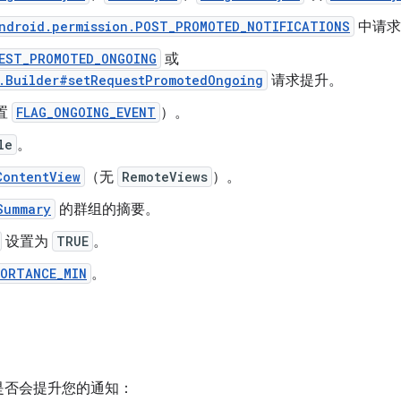
ndroid.permission.POST_PROMOTED_NOTIFICATIONS
中请求
EST_PROMOTED_ONGOING
或
.Builder#setRequestPromotedOngoing
请求提升。
置
FLAG_ONGOING_EVENT
）。
le
。
ContentView
（无
RemoteViews
）。
Summary
的群组的摘要。
设置为
TRUE
。
PORTANCE_MIN
。
统是否会提升您的通知：