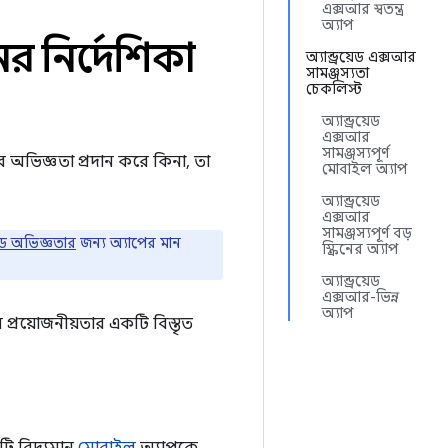
এক্সআর স্বতন্ত্র
অ্যাপ
ের নির্দেশিকা
অ্যান্ড্রয়েড এক্সআর
সামঞ্জস্যতা
চেকলিস্ট
অ্যান্ড্রয়েড
এক্সআর
সামঞ্জস্যপূর্ণ
 অভিজ্ঞতা প্রদান করে কিনা, তা
মোবাইল অ্যাপ
অ্যান্ড্রয়েড
এক্সআর
সামঞ্জস্যপূর্ণ বড়
ড অভিজ্ঞতার
জন্য অ্যাপের মান
স্ক্রিনের অ্যাপ
অ্যান্ড্রয়েড
এক্সআর-ভিন্ন
অ্যাপ
 প্রয়োজনীয়তার একটি বিস্তৃত