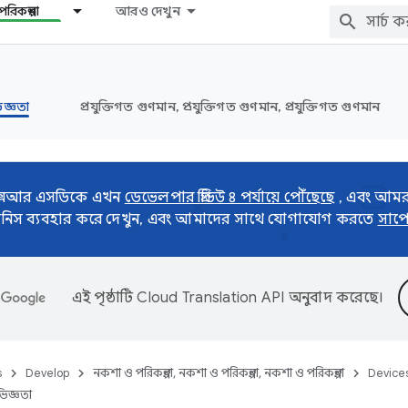
রিকল্পনা
আরও দেখুন
জ্ঞতা
প্রযুক্তিগত গুণমান, প্রযুক্তিগত গুণমান, প্রযুক্তিগত গুণমান
ড এক্সআর এসডিকে এখন
ডেভেলপার প্রিভিউ ৪ পর্যায়ে পৌঁছেছে
, এবং আম
ন জিনিস ব্যবহার করে দেখুন, এবং আমাদের সাথে যোগাযোগ করতে
সাপো
এই পৃষ্ঠাটি
Cloud Translation API
অনুবাদ করেছে।
s
Develop
নকশা ও পরিকল্পনা, নকশা ও পরিকল্পনা, নকশা ও পরিকল্পনা
Device
িজ্ঞতা