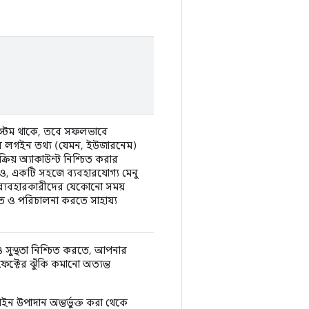
্টেম থাকে, তবে সফলভাবে
ীর লগইন তথ্য (যেমন, ইউজারনেম)
ক্রিয় অ্যাকাউন্ট নিশ্চিত করার
়াও, একটি সহজে ব্যবহারযোগ্য মেনু
া ব্যবহারকারীদের যেকোনো সময়
তে ও পরিচালনা করতে সাহায্য
ও সুস্থতা নিশ্চিত করতে, আপনার
এফেক্টের ঝুঁকি কমানো অত্যন্ত
ন উপাদান অন্তর্ভুক্ত করা থেকে