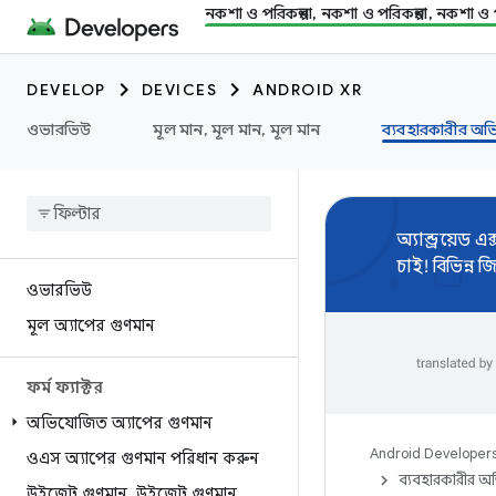
নকশা ও পরিকল্পনা, নকশা ও পরিকল্পনা, নকশা ও প
DEVELOP
DEVICES
ANDROID XR
ওভারভিউ
মূল মান, মূল মান, মূল মান
ব্যবহারকারীর অভি
অ্যান্ড্রয়ে
চাই! বিভিন্
ওভারভিউ
মূল অ্যাপের গুণমান
ফর্ম ফ্যাক্টর
অভিযোজিত অ্যাপের গুণমান
Android Developer
ওএস অ্যাপের গুণমান পরিধান করুন
ব্যবহারকারীর অভ
উইজেট গুণমান
,
উইজেট গুণমান
,