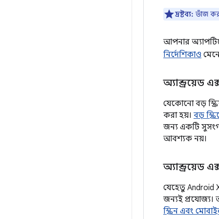
দ্রষ্টব্য:
ভাঁজ ক
আপনার অ্যাপটিকে
নির্দেশিকাও
মেনে
অ্যান্ড্রয়েড এ
যেকোনো বড় স্ক্
করা হয়।
বড় স্ক
জন্য একটি সুসংগ
আবশ্যক নয়।
অ্যান্ড্রয়েড 
যেহেতু Android XR
জন্যই প্রযোজ্য।
স্ক্রিন এবং মোবাইল