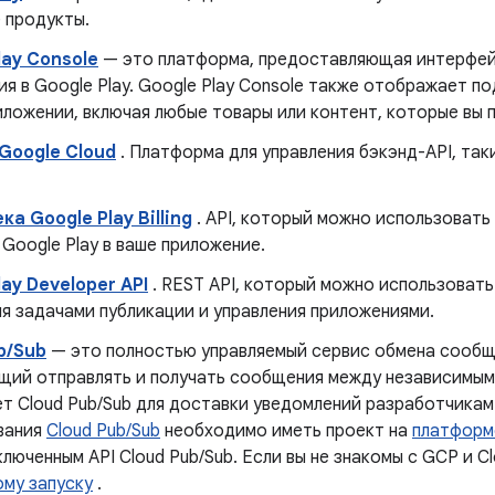
 продукты.
lay Console
— это платформа, предоставляющая интерфейс
ия в Google Play. Google Play Console также отображает 
ложении, включая любые товары или контент, которые вы п
Google Cloud
. Платформа для управления бэкэнд-API, таки
ка Google Play Billing
. API, который можно использовать
Google Play в ваше приложение.
lay Developer API
. REST API, который можно использовать
я задачами публикации и управления приложениями.
b/Sub
— это полностью управляемый сервис обмена сообще
щий отправлять и получать сообщения между независимыми
т Cloud Pub/Sub для доставки уведомлений разработчикам
вания
Cloud Pub/Sub
необходимо иметь проект на
платформе
ключенным API Cloud Pub/Sub. Если вы не знакомы с GCP и Cl
ому запуску
.