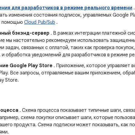
ния для разработчиков в режиме реального времени
.
ть изменения состояния подписок, управляемых Google Pla
с помощью
Cloud Pub/Sub
.
ный бэкэнд-сервер
. В рамках интеграции платежной сис
ие мы настоятельно рекомендуем использовать защищенны
и задач, связанных с оплатой, таких как проверка покупок
, и обработка уведомлений для разработчиков в режиме ре
ие Google Play Store
. Приложение, которое управляет в
 Play. Все запросы, отправляемые вашим приложением, об
ay Store.
роцесса
. Схема процесса показывает типичные шаги, связ
Например,
схема покупки
описывает шаги, которые пользов
вашего продукта.
Схема подписки
может показывать, как п
ями.