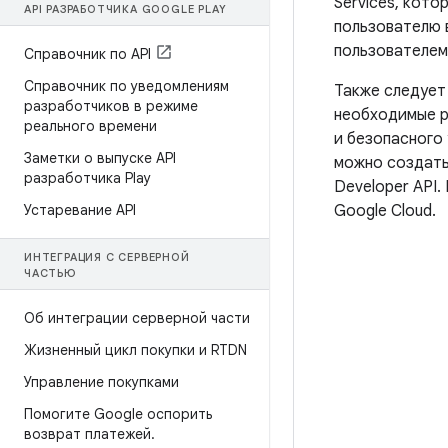
Services, кот
API РАЗРАБОТЧИКА GOOGLE PLAY
пользователю 
пользователем,
Справочник по API
Справочник по уведомлениям
Также следует
разработчиков в режиме
необходимые р
реального времени
и безопасного
Заметки о выпуске API
можно создат
разработчика Play
Developer API
Google Cloud.
Устаревание API
ИНТЕГРАЦИЯ С СЕРВЕРНОЙ
ЧАСТЬЮ
Об интеграции серверной части
Жизненный цикл покупки и RTDN
Управление покупками
Помогите Google оспорить
возврат платежей
.