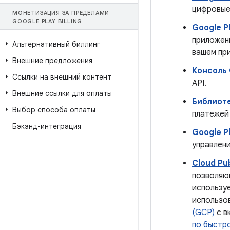
цифровые
МОНЕТИЗАЦИЯ ЗА ПРЕДЕЛАМИ
GOOGLE PLAY BILLING
Google P
приложен
Альтернативный биллинг
вашем при
Внешние предложения
Консоль 
Ссылки на внешний контент
API.
Внешние ссылки для оплаты
Библиоте
Выбор способа оплаты
платежей 
Бэкэнд-интеграция
Google P
управлени
Cloud Pu
позволяю
используе
использо
(GCP)
с в
по быстр