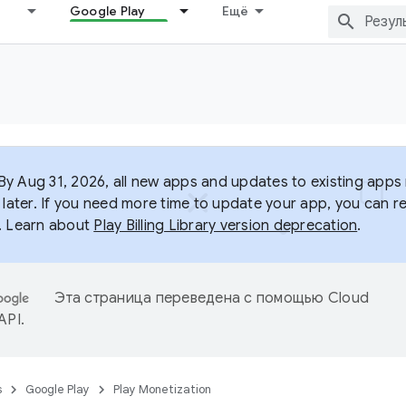
Google Play
Ещё
y Aug 31, 2026, all new apps and updates to existing apps m
 later. If you need more time to update your app, you can r
. Learn about
Play Billing Library version deprecation
.
Эта страница переведена с помощью
Cloud
 API
.
s
Google Play
Play Monetization