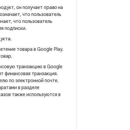
родукт, он получает
право
на
означает, что пользователь
ачает, что пользователь
ия подписки.
укта.
тение товара в Google Play.
товар.
нсовую транзакцию в Google
ит финансовая транзакция.
елю по электронной почте.
вратами в разделе
казов также используются в