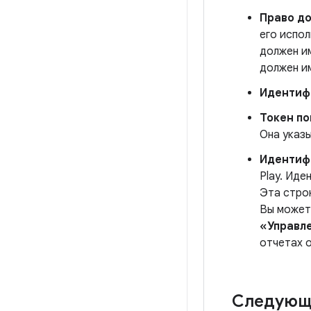
Право д
его испол
должен им
должен им
Идентиф
Токен по
Она указы
Идентифи
Play. Иде
Эта стро
Вы может
«Управл
отчетах о
Следующ