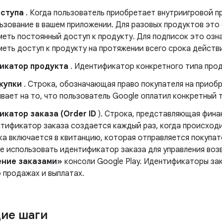
оступа
. Когда пользователь приобретает внутриигровой п
ьзование в вашем приложении. Для разовых продуктов это 
еть постоянный доступ к продукту. Для подписок это озн
еть доступ к продукту на протяжении всего срока действ
икатор продукта
. Идентификатор конкретного типа прод
купки
. Строка, обозначающая право покупателя на приобре
вает на то, что пользователь Google оплатил конкретный 
катор заказа (Order ID
). Строка, представляющая фина
нтификатор заказа создается каждый раз, когда происход
ка включается в квитанцию, которая отправляется покупат
е использовать идентификатор заказа для управления воз
ение заказами»
консоли Google Play. Идентификаторы за
 продажах и выплатах.
ие шаги