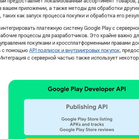
орый предоставляет локализованный ассортимент товаров,
в вашем приложении, а также методы для обработки други
 таких как запуск процесса покупки и обработка его резул
 интегрировать платежную систему Google Play с серверно
абочие процессы для разработчиков. Это крайне важно д
 управления покупками и кроссплатформенными правами до
ь с помощью
API подписок и внутриигровых покупок,
предос
. Интеграция с серверной частью также использует некот