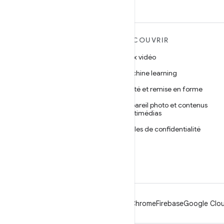
EN SAVOIR PLUS SUR
DÉCOUVRIR
ANDROID
Jeux vidéo
Android
Machine learning
Android pour les entreprises
Santé et remise en forme
Sécurité
Appareil photo et contenus
multimédias
Projet Android Open Source
Règles de confidentialité
Actualités
5G
Blog
Podcasts
Android
Chrome
Firebase
Google Clou