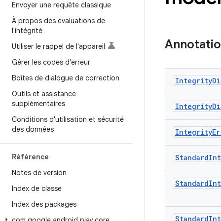
Envoyer une requête classique
À propos des évaluations de
l'intégrité
Annotati
Utiliser le rappel de l'appareil
Gérer les codes d'erreur
Boîtes de dialogue de correction
Integrity
Di
Outils et assistance
supplémentaires
Integrity
Di
Conditions d'utilisation et sécurité
des données
Integrity
Er
Référence
Standard
Int
Notes de version
Standard
Int
Index de classe
Index des packages
Standard
Int
com
.
google
.
android
.
play
.
core
.