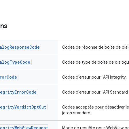
ons
alog
Response
Code
Codes de réponse de boîte de dialog
alog
Type
Code
Codes de type de boîte de dialogue 
ror
Code
Codes d'erreur pour l'API Integrity.
egrity
Error
Code
Codes d'erreur pour l'API Standard I
egrity
Verdict
Opt
Out
Codes acceptés pour désactiver les
jeton standard.
egrity
Web
View
Request
Mode de requête pour WebView pour