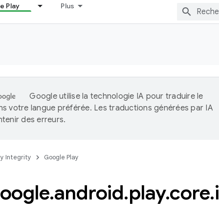
e Play
Plus
Google utilise la technologie IA pour traduire le
s votre langue préférée. Les traductions générées par IA
tenir des erreurs.
ay Integrity
Google Play
oogle
.
android
.
play
.
core
.
l