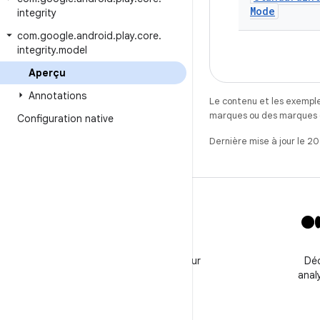
Mode
integrity
com
.
google
.
android
.
play
.
core
.
integrity
.
model
Aperçu
Annotations
Le contenu et les exemple
marques ou des marques dé
Configuration native
Dernière mise à jour le 2
X
Suivez @GooglePlayBiz pour
Déc
obtenir de l'aide et les
anal
dernières infos