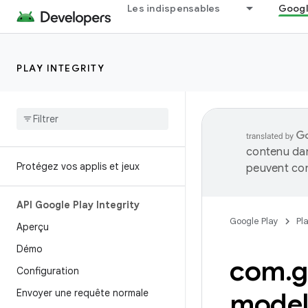
Les indispensables
Googl
PLAY INTEGRITY
contenu dan
Protégez vos applis et jeux
peuvent con
API Google Play Integrity
Google Play
Pl
Aperçu
Démo
com
.
g
Configuration
Envoyer une requête normale
mode