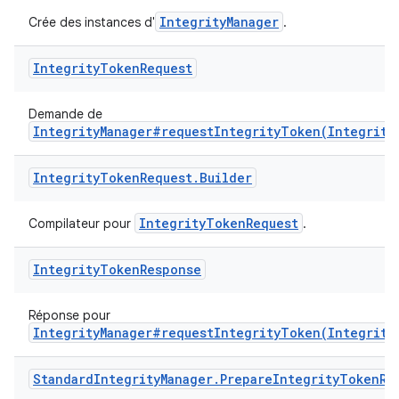
IntegrityManager
Crée des instances d'
.
Integrity
Token
Request
Demande de
IntegrityManager#requestIntegrityToken(Integrity
Integrity
Token
Request
.
Builder
IntegrityTokenRequest
Compilateur pour
.
Integrity
Token
Response
Réponse pour
IntegrityManager#requestIntegrityToken(Integrity
Standard
Integrity
Manager
.
Prepare
Integrity
Token
Re