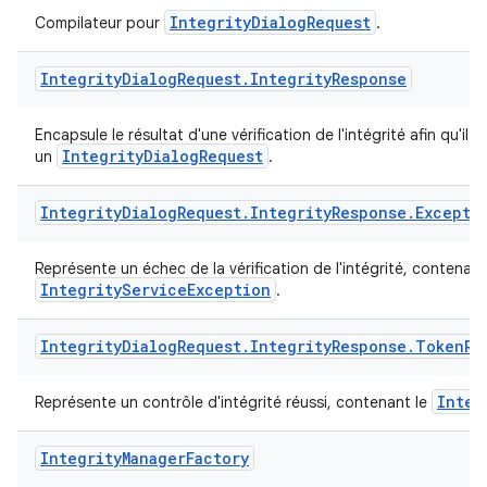
IntegrityDialogRequest
Compilateur pour
.
Integrity
Dialog
Request
.
Integrity
Response
Encapsule le résultat d'une vérification de l'intégrité afin qu'il p
IntegrityDialogRequest
un
.
Integrity
Dialog
Request
.
Integrity
Response
.
Excepti
Représente un échec de la vérification de l'intégrité, contenant
IntegrityServiceException
.
Integrity
Dialog
Request
.
Integrity
Response
.
Token
Re
Integ
Représente un contrôle d'intégrité réussi, contenant le
Integrity
Manager
Factory