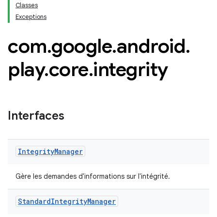
Classes
Exceptions
com
.
google
.
android
.
play
.
core
.
integrity
Interfaces
Integrity
Manager
Gère les demandes d'informations sur l'intégrité.
Standard
Integrity
Manager
y.model