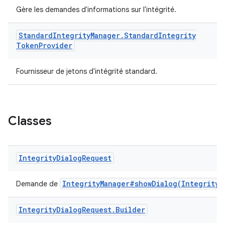
Gère les demandes d'informations sur l'intégrité.
Standard
Integrity
Manager
.
Standard
Integrity
Token
Provider
Fournisseur de jetons d'intégrité standard.
Classes
Integrity
Dialog
Request
IntegrityManager#showDialog(IntegrityD
Demande de
Integrity
Dialog
Request
.
Builder