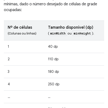
mínimas, dado o número desejado de células de grade
ocupadas:
Nº de células
Tamanho disponível (dp)
minWidth
minHeight
(Colunas ou linhas)
(
ou
).
1
40 dp
2
110 dp
3
180 dp
4
250 dp
…
…