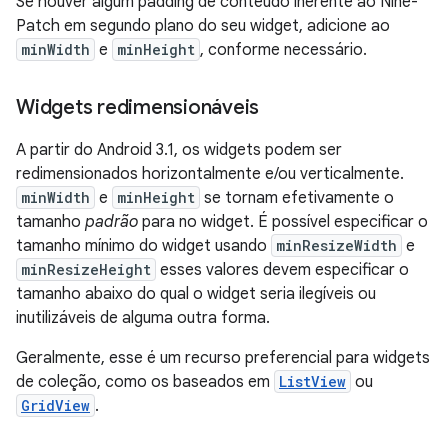
Se houver algum padding de conteúdo inerente ao Nine-
Patch em segundo plano do seu widget, adicione ao
minWidth
e
minHeight
, conforme necessário.
Widgets redimensionáveis
A partir do Android 3.1, os widgets podem ser
redimensionados horizontalmente e/ou verticalmente.
minWidth
e
minHeight
se tornam efetivamente o
tamanho
padrão
para no widget. É possível especificar o
tamanho mínimo do widget usando
minResizeWidth
e
minResizeHeight
esses valores devem especificar o
tamanho abaixo do qual o widget seria ilegíveis ou
inutilizáveis de alguma outra forma.
Geralmente, esse é um recurso preferencial para widgets
de coleção, como os baseados em
ListView
ou
GridView
.