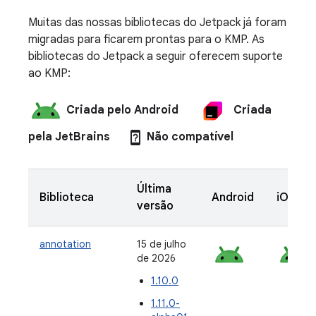
Muitas das nossas bibliotecas do Jetpack já foram
migradas para ficarem prontas para o KMP. As
bibliotecas do Jetpack a seguir oferecem suporte
ao KMP:
Criada pelo Android
Criada
device_unknown
pela JetBrains
Não compatível
Última
Biblioteca
Android
iOS
versão
annotation
15 de julho
de 2026
1.10.0
1.11.0-