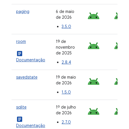
paging
6 de maio
de 2026
3.5.0
room
19 de
novembro
article
de 2025
Documentação
2.8.4
savedstate
19 de maio
de 2026
1.5.0
sqlite
1º de julho
de 2026
article
2.7.0
Documentação