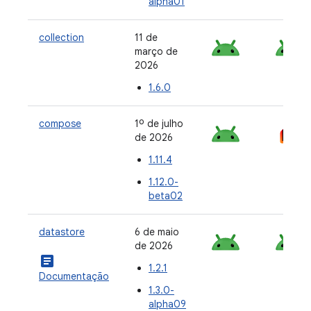
alpha01
collection
11 de
março de
2026
1.6.0
compose
1º de julho
de 2026
1.11.4
1.12.0-
beta02
datastore
6 de maio
de 2026
article
1.2.1
Documentação
1.3.0-
alpha09