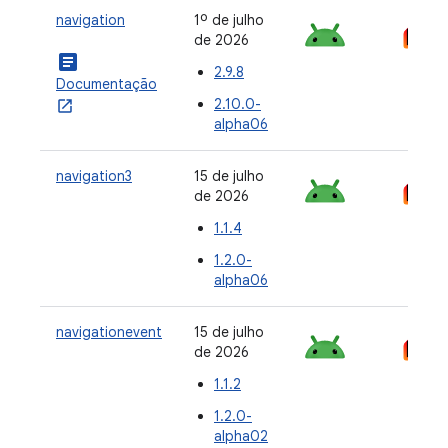
navigation
1º de julho
de 2026
article
2.9.8
Documentação
2.10.0-
alpha06
navigation3
15 de julho
de 2026
1.1.4
1.2.0-
alpha06
navigationevent
15 de julho
de 2026
1.1.2
1.2.0-
alpha02