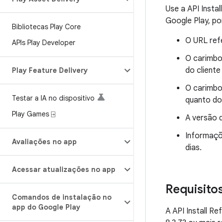
Use a API Insta
Google Play, po
Bibliotecas Play Core
O URL ref
APIs Play Developer
O carimbo
do cliente
Play Feature Delivery
O carimbo
Testar a IA no dispositivo
quanto do 
Play Games ⍈
A versão d
Informaçõ
Avaliações no app
dias.
Acessar atualizações no app
Requisito
Comandos de instalação no
app do Google Play
A API Install R