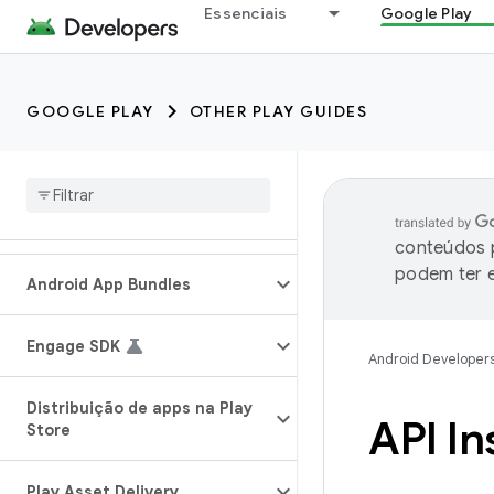
Essenciais
Google Play
GOOGLE PLAY
OTHER PLAY GUIDES
conteúdos p
podem ter e
Android App Bundles
Engage SDK
Android Developer
Distribuição de apps na Play
API In
Store
Play Asset Delivery