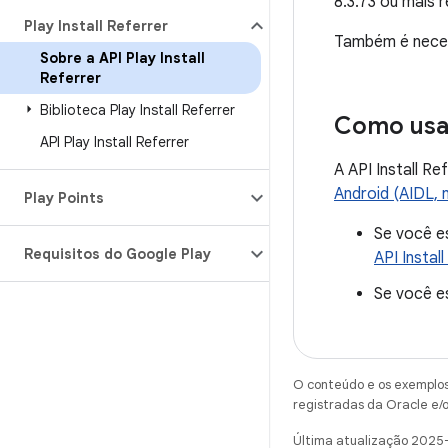
8.3.73 ou mais
Play Install Referrer
Também é necess
Sobre a API Play Install
Referrer
Biblioteca Play Install Referrer
Como usar
API Play Install Referrer
A API Install R
Android (AIDL, n
Play Points
Se você es
Requisitos do Google Play
API Instal
Se você e
O conteúdo e os exemplos 
registradas da Oracle e/o
Última atualização 2025