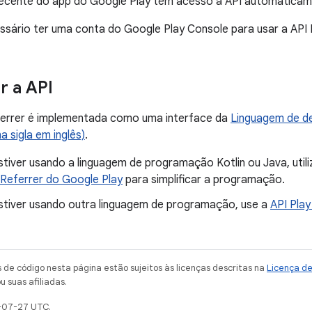
 recente do app do Google Play têm acesso à API automaticam
ário ter uma conta do Google Play Console para usar a API In
 a API
eferrer é implementada como uma interface da
Linguagem de de
a sigla em inglês)
.
tiver usando a linguagem de programação Kotlin ou Java, util
l Referrer do Google Play
para simplificar a programação.
stiver usando outra linguagem de programação, use a
API Play
de código nesta página estão sujeitos às licenças descritas na
Licença d
u suas afiliadas.
-07-27 UTC.