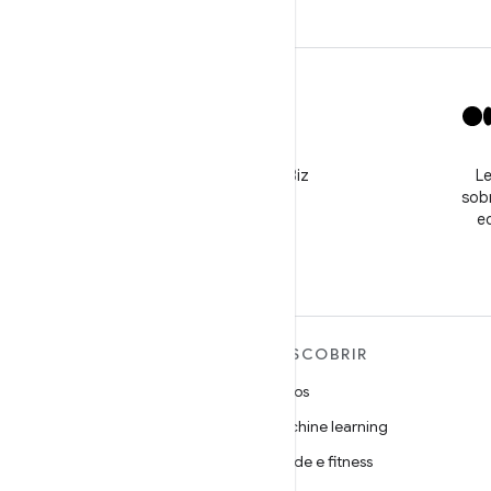
X
Siga o perfil @GooglePlayBiz
Le
para conferir notícias e
sobr
receber suporte
e
MAIS SOBRE O ANDROID
DESCOBRIR
Android
Jogos
Android para empresas
Machine learning
Segurança
Saúde e fitness