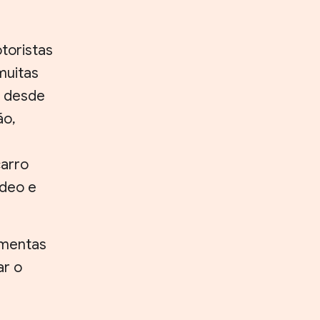
toristas
muitas
, desde
ão,
carro
ídeo e
amentas
ar o