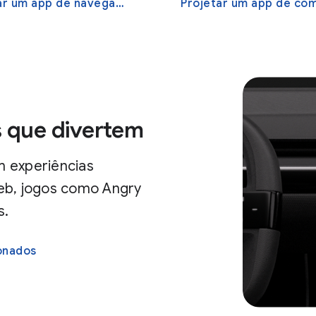
r um app de navegação
Projetar um app de comunic
s que divertem
m experiências
eb, jogos como Angry
s.
ionados