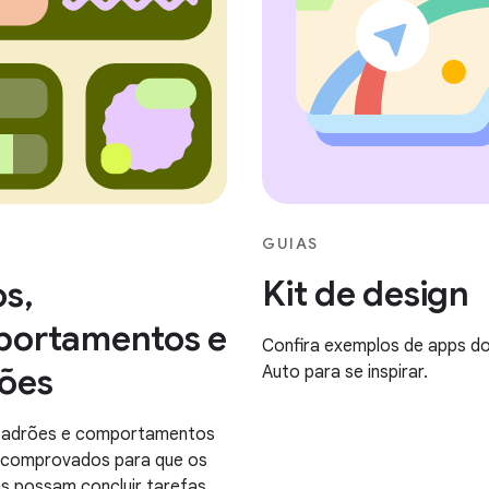
GUIAS
Kit de design
os,
ortamentos e
Confira exemplos de apps do
ões
Auto para se inspirar.
 padrões e comportamentos
 comprovados para que os
s possam concluir tarefas