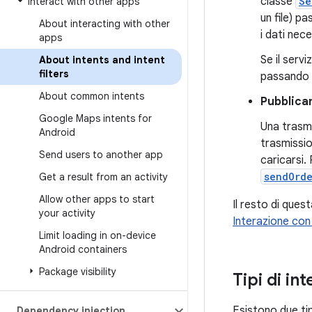
classe
Se
Interact with other apps
un file) p
About interacting with other
i dati nece
apps
Se il serv
About intents and intent
filters
passando
About common intents
Pubblica
Google Maps intents for
Una trasmi
Android
trasmission
Send users to another app
caricarsi.
sendOrd
Get a result from an activity
Allow other apps to start
Il resto di ques
your activity
Interazione con
Limit loading in on-device
Android containers
Package visibility
Tipi di int
Esistono due tipi
Dependency injection