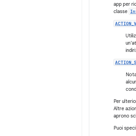
app per ri
classe
In
ACTION_
Util
un'a
indir
ACTION_
Nota
alcu
condi
Per ulteri
Altre azio
aprono sch
Puoi speci