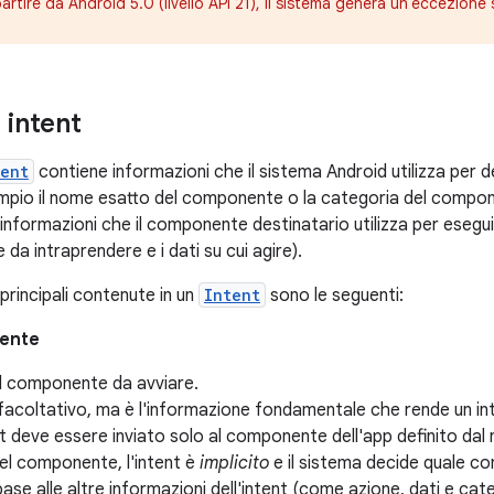
partire da Android 5.0 (livello API 21), il sistema genera un'eccezione
 intent
tent
contiene informazioni che il sistema Android utilizza pe
mpio il nome esatto del componente o la categoria del compo
 a informazioni che il componente destinatario utilizza per eseg
 da intraprendere e i dati su cui agire).
principali contenute in un
Intent
sono le seguenti:
ente
el componente da avviare.
facoltativo, ma è l'informazione fondamentale che rende un i
nt deve essere inviato solo al componente dell'app definito d
el componente, l'intent è
implicito
e il sistema decide quale c
 base alle altre informazioni dell'intent (come azione, dati e cate