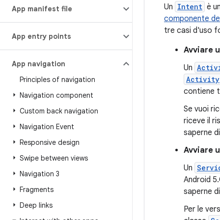
Un
Intent
è un
App manifest file
componente del
tre casi d'uso 
App entry points
Avviare u
App navigation
Un
Activ
Activity
Principles of navigation
contiene tu
Navigation component
Se vuoi ri
Custom back navigation
riceve il 
Navigation Event
saperne di
Responsive design
Avviare u
Swipe between views
Un
Servi
Navigation 3
Android 5.
Fragments
saperne di
Deep links
Per le vers