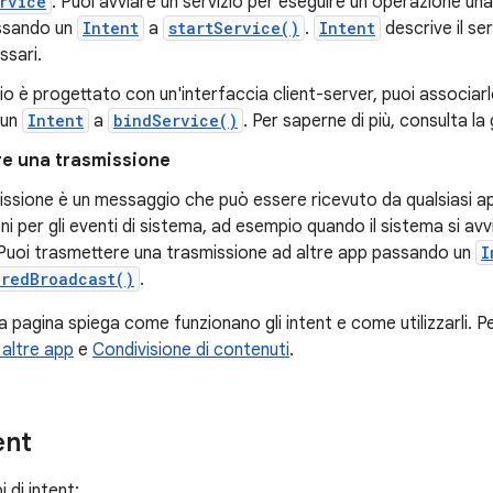
rvice
. Puoi avviare un servizio per eseguire un'operazione u
assando un
Intent
a
startService()
.
Intent
descrive il ser
ssari.
izio è progettato con un'interfaccia client-server, puoi associa
 un
Intent
a
bindService()
. Per saperne di più, consulta la
re una trasmissione
ssione è un messaggio che può essere ricevuto da qualsiasi app
i per gli eventi di sistema, ad esempio quando il sistema si avvia
 Puoi trasmettere una trasmissione ad altre app passando un
I
eredBroadcast()
.
ta pagina spiega come funzionano gli intent e come utilizzarli. P
 altre app
e
Condivisione di contenuti
.
ent
 di intent: