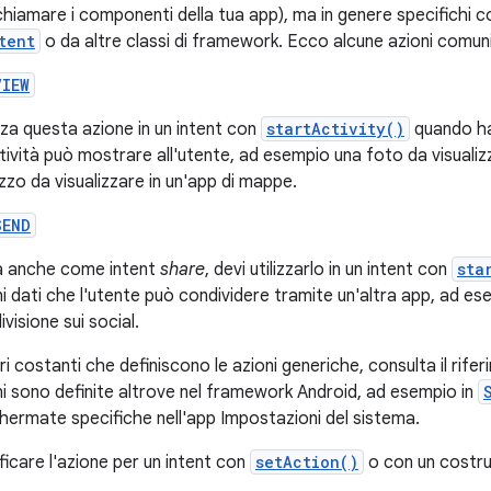
chiamare i componenti della tua app), ma in genere specifichi co
tent
o da altre classi di framework. Ecco alcune azioni comuni p
VIEW
izza questa azione in un intent con
startActivity()
quando ha
ttività può mostrare all'utente, ad esempio una foto da visualizza
izzo da visualizzare in un'app di mappe.
SEND
 anche come intent
share
, devi utilizzarlo in un intent con
sta
ni dati che l'utente può condividere tramite un'altra app, ad es
visione sui social.
ori costanti che definiscono le azioni generiche, consulta il rife
ni sono definite altrove nel framework Android, ad esempio in
ermate specifiche nell'app Impostazioni del sistema.
ficare l'azione per un intent con
setAction()
o con un costr