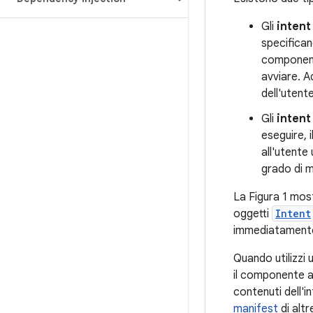
Gli
intent 
specifica
componente
avviare. A
dell'utent
Gli
intent 
eseguire, 
all'utente
grado di m
La Figura 1 most
oggetti
Intent
immediatament
Quando utilizzi 
il componente a
contenuti dell'i
manifest
di altr