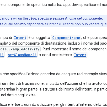
re un componente specifico nella tua app, devi specificare il 
uando avvii un
,
specifica sempre il nome del componente
. I
Service
a quale servizio risponderà all'intent e l'utente non può vedere qual
ampo di
Intent
è un oggetto
ComponentName
, che puoi spec
pleto del componente di destinazione, incluso il nome del pac
mple.ExampleActivity
. Puoi impostare il nome del compone
()
,
setClassName()
o con il costruttore
Intent
.
a che specifica l'azione generica da eseguire (ad esempio
view
i un intent di trasmissione, si tratta dell'azione che ha avuto l
etermina in gran parte la struttura del resto dell'intent, in parti
nei dati e negli extra.
icare le tue azioni da utilizzare per gli intent all'interno della t