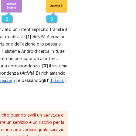
iato un intent implicito tramite il
ltra attività:
[1]
Attività A
crea un
zione dell'azione e lo passa a
]
Il sistema Android cerca in tutte
ent che corrisponda all'intent.
 una corrispondenza,
[3]
il sistema
ispondenza (
Attività B
) richiamando
e passandogli l'
.
reate()
Intent
plicito quando avvii un
e
Service
iare un servizio è un rischio per la
nte non può vedere quale servizio