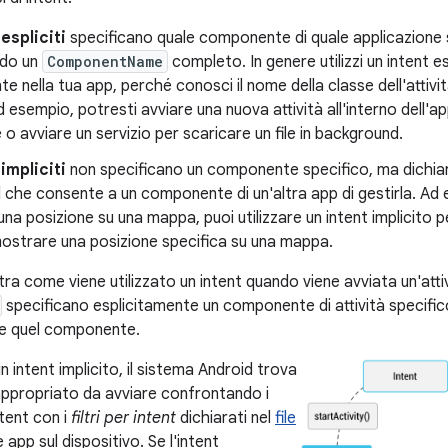
espliciti
specificano quale componente di quale applicazione s
ndo un
ComponentName
completo. In genere utilizzi un intent es
 nella tua app, perché conosci il nome della classe dell'attivit
d esempio, potresti avviare una nuova attività all'interno dell'ap
e o avviare un servizio per scaricare un file in background.
impliciti
non specificano un componente specifico, ma dichia
il che consente a un componente di un'altra app di gestirla. A
 una posizione su una mappa, puoi utilizzare un intent implicito p
ostrare una posizione specifica su una mappa.
ra come viene utilizzato un intent quando viene avviata un'atti
specificano esplicitamente un componente di attività specifico
e quel componente.
un intent implicito, il sistema Android trova
ppropriato da avviare confrontando i
ntent con i
filtri per intent
dichiarati nel
file
e app sul dispositivo. Se l'intent