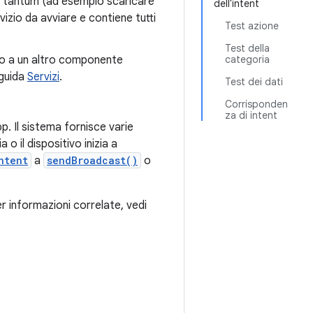
na tantum (ad esempio scaricare
dell'intent
vizio da avviare e contiene tutti
Test azione
Test della
rlo a un altro componente
categoria
 guida
Servizi
.
Test dei dati
Corrisponden
za di intent
. Il sistema fornisce varie
 o il dispositivo inizia a
ntent
a
sendBroadcast()
o
er informazioni correlate, vedi