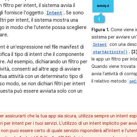
filtro per intent, il sistema avvia il
i fornisce l'oggetto
Intent
. Se sono
iltri per intent, il sistema mostra una
ogo in modo che l'utente possa scegliere
Figura 1.
Come viene inv
zare.
sistema per avviare un'a
con una descri
Intent
ent è un'espressione nel file manifest di
.
[2
startActivity()
fica il tipo di intent che il componente
le app un filtro per int
re. Ad esempio, dichiarando un filtro per
Quando viene trovata
tività, consenti ad altre app di avviare
avvia l'attività di corr
tua attività con un determinato tipo di
il relativo metodo
onC
esso modo, se
non
dichiari filtri per intent
 questa può essere avviata solo con un
er assicurarti che la tua app sia sicura, utilizza sempre un intent es
ri per intent per i tuoi servizi. L'utilizzo di un intent implicito per avv
non puoi essere certo di quale servizio risponderà all'intent e l'ute