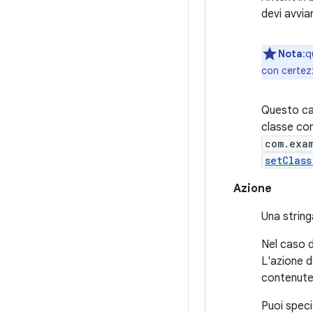
devi avvia
Nota
:q
con certezz
Questo c
classe com
com.exa
setClass
Azione
Una string
Nel caso d
L'azione d
contenute 
Puoi specif