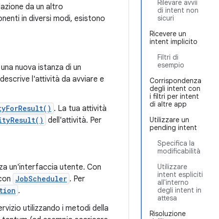
Rilevare avvii
'azione da un altro
di intent non
onenti in diversi modi, esistono
sicuri
Ricevere un
intent implicito
Filtri di
esempio
una nuova istanza di un
descrive l'attività da avviare e
Corrispondenza
degli intent con
i filtri per intent
di altre app
tyForResult()
. La tua attività
ityResult()
dell'attività. Per
Utilizzare un
pending intent
Specifica la
modificabilità
a un'interfaccia utente. Con
Utilizzare
intent espliciti
 con
JobScheduler
. Per
all'interno
tion
.
degli intent in
attesa
ervizio utilizzando i metodi della
Risoluzione