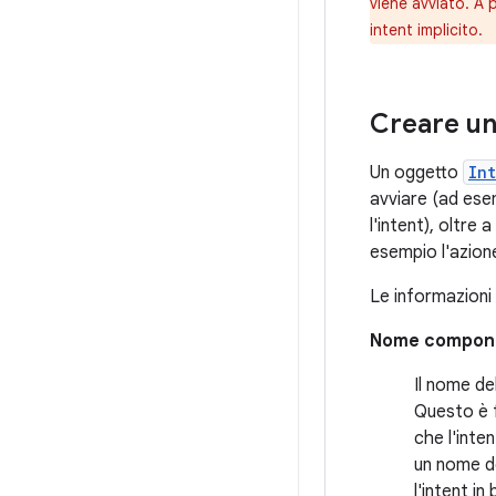
viene avviato. A 
intent implicito.
Creare un
Un oggetto
In
avviare (ad ese
l'intent), oltre
esempio l'azione
Le informazioni 
Nome compon
Il nome d
Questo è 
che l'inte
un nome d
l'intent in