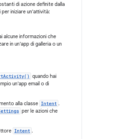
stanti di azione definite dalla
er iniziare un'attività:
i alcune informazioni che
re in un'app di galleria o un
rtActivity()
quando hai
empio un'app email o di
rimento alla classe
Intent
.
Settings
per le azioni che
uttore
Intent
.