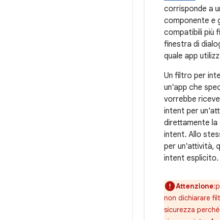
corrisponde a un 
componente e gl
compatibili più f
finestra di dial
quale app utiliz
Un filtro per int
un'app che speci
vorrebbe riceve
intent per un'at
direttamente la 
intent. Allo st
per un'attività,
intent esplicito.
Attenzione
:p
non dichiarare filt
sicurezza perché 