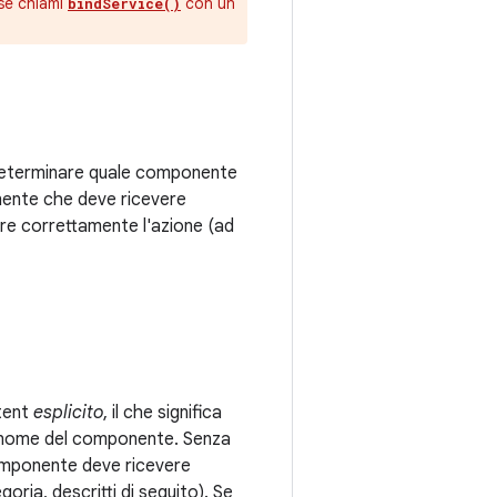
 se chiami
con un
bindService()
r determinare quale componente
nente che deve ricevere
uire correttamente l'azione (ad
ntent
esplicito
, il che significa
al nome del componente. Senza
omponente deve ricevere
goria, descritti di seguito). Se