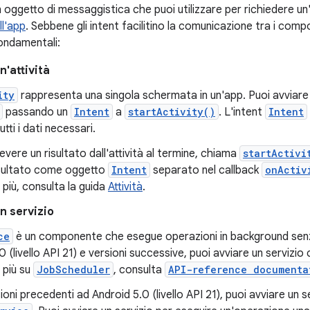
 oggetto di messaggistica che puoi utilizzare per richiedere un
l'app
. Sebbene gli intent facilitino la comunicazione tra i comp
fondamentali:
n'attività
ity
rappresenta una singola schermata in un'app. Puoi avviare 
passando un
Intent
a
startActivity()
. L'intent
Intent
tti i dati necessari.
cevere un risultato dall'attività al termine, chiama
startActivi
risultato come oggetto
Intent
separato nel callback
onActiv
 più, consulta la guida
Attività
.
n servizio
ce
è un componente che esegue operazioni in background senz
0 (livello API 21) e versioni successive, puoi avviare un servizio
 più su
JobScheduler
, consulta
API-reference documenta
ioni precedenti ad Android 5.0 (livello API 21), puoi avviare un s