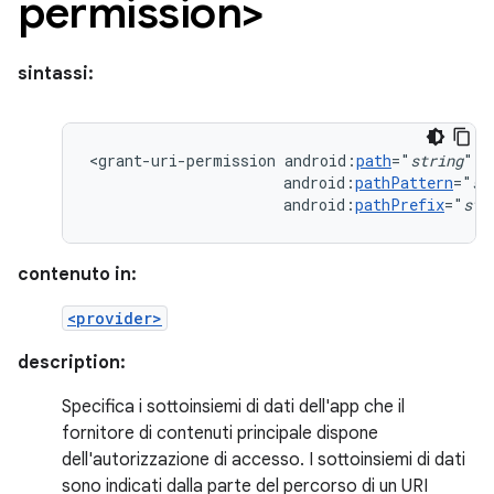
permission>
sintassi:
<grant-uri-permission
android:
path
="
string
android:
pathPattern
="
st
android:
pathPrefix
="
str
contenuto in:
<provider>
description:
Specifica i sottoinsiemi di dati dell'app che il
fornitore di contenuti principale dispone
dell'autorizzazione di accesso. I sottoinsiemi di dati
sono indicati dalla parte del percorso di un URI