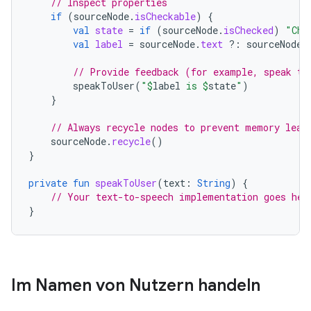
// Inspect properties
if
(
sourceNode
.
isCheckable
)
{
val
state
=
if
(
sourceNode
.
isChecked
)
"Che
val
label
=
sourceNode
.
text
?:
sourceNode
.
// Provide feedback (for example, speak to
speakToUser
(
"
$
label
 is 
$
state
"
)
}
// Always recycle nodes to prevent memory leak
sourceNode
.
recycle
()
}
private
fun
speakToUser
(
text
:
String
)
{
// Your text-to-speech implementation goes her
}
Im Namen von Nutzern handeln