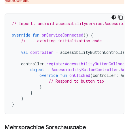
Methode ein.
// Import: android.accessibilityservice.Accessibil
override
fun
onServiceConnected
()
{
// ... existing initialization code ...
val
controller
=
accessibilityButtonController
controller
.
registerAccessibilityButtonCallback
object
:
AccessibilityButtonController
.
Acc
override
fun
onClicked
(
controller
:
Acc
// Respond to button tap
}
}
)
}
Mehrsprachige Sprachausgabe