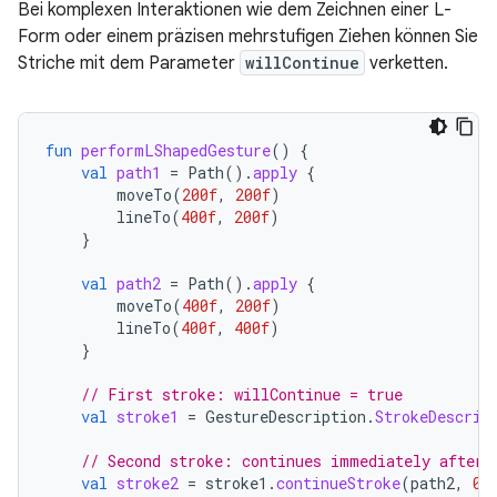
Bei komplexen Interaktionen wie dem Zeichnen einer L-
Form oder einem präzisen mehrstufigen Ziehen können Sie
Striche mit dem Parameter
willContinue
verketten.
fun
performLShapedGesture
()
{
val
path1
=
Path
().
apply
{
moveTo
(
200f
,
200f
)
lineTo
(
400f
,
200f
)
}
val
path2
=
Path
().
apply
{
moveTo
(
400f
,
200f
)
lineTo
(
400f
,
400f
)
}
// First stroke: willContinue = true
val
stroke1
=
GestureDescription
.
StrokeDescrip
// Second stroke: continues immediately after 
val
stroke2
=
stroke1
.
continueStroke
(
path2
,
0
,