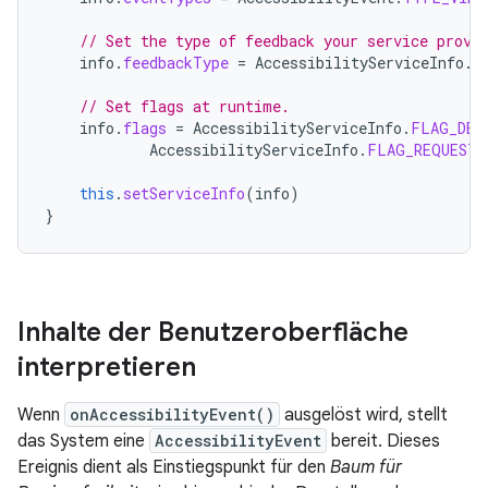
// Set the type of feedback your service provi
info
.
feedbackType
=
AccessibilityServiceInfo
.
F
// Set flags at runtime.
info
.
flags
=
AccessibilityServiceInfo
.
FLAG_DEF
AccessibilityServiceInfo
.
FLAG_REQUEST_
this
.
setServiceInfo
(
info
)
}
Inhalte der Benutzeroberfläche
interpretieren
Wenn
onAccessibilityEvent()
ausgelöst wird, stellt
das System eine
AccessibilityEvent
bereit. Dieses
Ereignis dient als Einstiegspunkt für den
Baum für