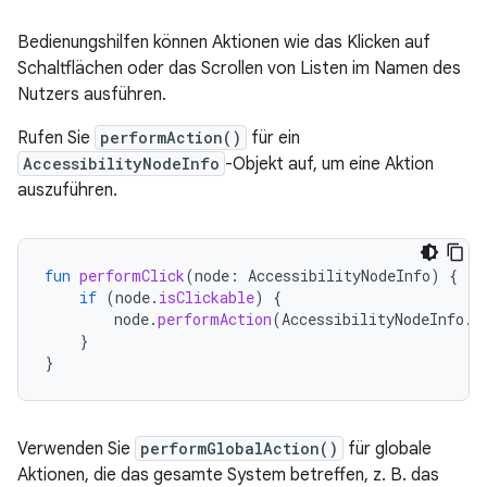
Bedienungshilfen können Aktionen wie das Klicken auf
Schaltflächen oder das Scrollen von Listen im Namen des
Nutzers ausführen.
Rufen Sie
performAction()
für ein
AccessibilityNodeInfo
-Objekt auf, um eine Aktion
auszuführen.
fun
performClick
(
node
:
AccessibilityNodeInfo
)
{
if
(
node
.
isClickable
)
{
node
.
performAction
(
AccessibilityNodeInfo
.
A
}
}
Verwenden Sie
performGlobalAction()
für globale
Aktionen, die das gesamte System betreffen, z. B. das