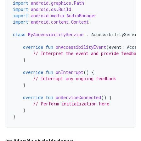
import
android.graphics.Path
import
android.os.Build
import
android.media.AudioManager
import
android.content.Context
class
MyAccessibilityService
:
AccessibilityServic
override
fun
onAccessibilityEvent
(
event
:
Acces
// Interpret the event and provide feedbac
}
override
fun
onInterrupt
()
{
// Interrupt any ongoing feedback
}
override
fun
onServiceConnected
()
{
// Perform initialization here
}
}