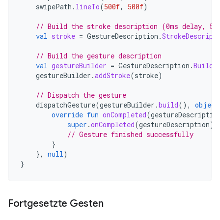
swipePath
.
lineTo
(
500f
,
500f
)
// Build the stroke description (0ms delay, 50
val
stroke
=
GestureDescription
.
StrokeDescript
// Build the gesture description
val
gestureBuilder
=
GestureDescription
.
Builde
gestureBuilder
.
addStroke
(
stroke
)
// Dispatch the gesture
dispatchGesture
(
gestureBuilder
.
build
(),
object
override
fun
onCompleted
(
gestureDescriptio
super
.
onCompleted
(
gestureDescription
)
// Gesture finished successfully
}
},
null
)
}
Fortgesetzte Gesten