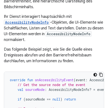
Barrierefreiheit
, eine hierarchische Darstellung des
Bildschirminhalts.
Ihr Dienst interagiert hauptsächlich mit
AccessibilityNodeInfo
-Objekten, die UI-Elemente wie
Schaltflächen, Listen und Text darstellen. Daten zu diesen
UI-Elementen werden in
AccessibilityNodeInfo
normalisiert.
Das folgende Beispiel zeigt, wie Sie die Quelle eines
Ereignisses abrufen und den Barrierefreiheitsbaum
durchlaufen, um Informationen zu finden.
override
fun
onAccessibilityEvent
(
event
:
Accessibi
// Get the source node of the event
val
sourceNode
:
AccessibilityNodeInfo? 
=
event
if
(
sourceNode
==
null
)
return