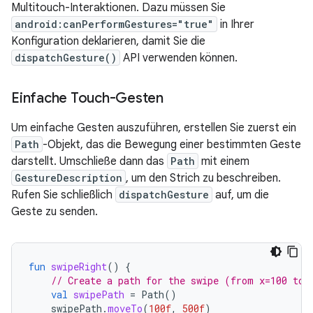
Multitouch-Interaktionen. Dazu müssen Sie
android:canPerformGestures="true"
in Ihrer
Konfiguration deklarieren, damit Sie die
dispatchGesture()
API verwenden können.
Einfache Touch-Gesten
Um einfache Gesten auszuführen, erstellen Sie zuerst ein
Path
-Objekt, das die Bewegung einer bestimmten Geste
darstellt. Umschließe dann das
Path
mit einem
GestureDescription
, um den Strich zu beschreiben.
Rufen Sie schließlich
dispatchGesture
auf, um die
Geste zu senden.
fun
swipeRight
()
{
// Create a path for the swipe (from x=100 to 
val
swipePath
=
Path
()
swipePath
.
moveTo
(
100f
,
500f
)