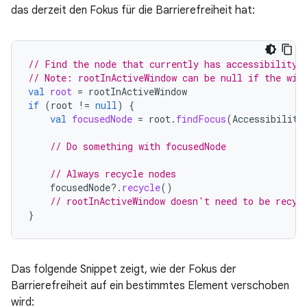
das derzeit den Fokus für die Barrierefreiheit hat:
// Find the node that currently has accessibility 
// Note: rootInActiveWindow can be null if the win
val
root
=
rootInActiveWindow
if
(
root
!=
null
)
{
val
focusedNode
=
root
.
findFocus
(
Accessibility
// Do something with focusedNode
// Always recycle nodes
focusedNode
?.
recycle
()
// rootInActiveWindow doesn't need to be recyc
}
Das folgende Snippet zeigt, wie der Fokus der
Barrierefreiheit auf ein bestimmtes Element verschoben
wird: