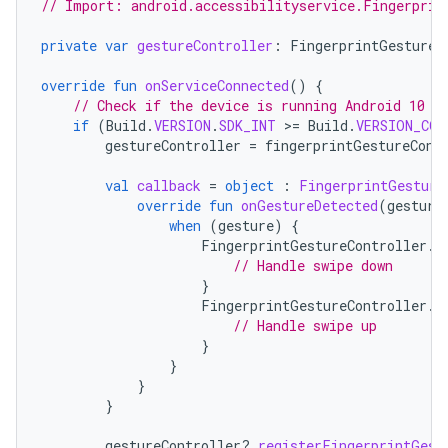
// Import: android.accessibilityservice.Fingerprin
private
var
gestureController
:
FingerprintGestureC
override
fun
onServiceConnected
()
{
// Check if the device is running Android 10 (
if
(
Build
.
VERSION
.
SDK_INT
>=
Build
.
VERSION_COD
gestureController
=
fingerprintGestureCont
val
callback
=
object
:
FingerprintGesture
override
fun
onGestureDetected
(
gesture
when
(
gesture
)
{
FingerprintGestureController
.
F
// Handle swipe down
}
FingerprintGestureController
.
F
// Handle swipe up
}
}
}
}
gestureController
?.
registerFingerprintGest