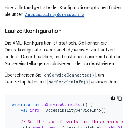
Eine vollständige Liste der Konfigurationsoptionen finden
Sie unter
AccessibilityServiceInfo
.
Laufzeitkonfiguration
Die XML-Konfiguration ist statisch. Sie können die
Dienstkonfiguration aber auch dynamisch zur Laufzeit
ändern. Das ist nützlich, um Funktionen basierend auf den
Nutzereinstellungen zu aktivieren oder zu deaktivieren.
Überschreiben Sie
onServiceConnected()
, um
Laufzeitupdates mit
setServiceInfo()
anzuwenden:
override
fun
onServiceConnected
()
{
val
info
=
AccessibilityServiceInfo
()
// Set the type of events that this service wa
info
.
eventTypes
=
AccessibilityEvent
.
TYPE_VIEW