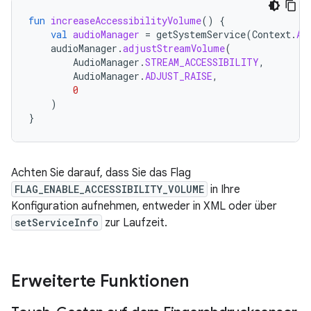
fun
increaseAccessibilityVolume
()
{
val
audioManager
=
getSystemService
(
Context
.
AU
audioManager
.
adjustStreamVolume
(
AudioManager
.
STREAM_ACCESSIBILITY
,
AudioManager
.
ADJUST_RAISE
,
0
)
}
Achten Sie darauf, dass Sie das Flag
FLAG_ENABLE_ACCESSIBILITY_VOLUME
in Ihre
Konfiguration aufnehmen, entweder in XML oder über
setServiceInfo
zur Laufzeit.
Erweiterte Funktionen