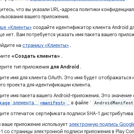
итесь, что вы указали URL-адреса политики конфиденциал
льзования вашего приложения.
ице «Клиенты»
создайте идентификатор клиента Android дл
ще нет. Вам потребуется указать имя пакета вашего прилож
ейдите на
страницу «Клиенты»
.
мите
«Создать клиента»
.
ерите тип приложения
для Android
.
ите имя для клиента OAuth. Это имя будет отображаться 
го проекта для идентификации клиента.
ите имя пакета вашего Android-приложения. Это значение
kage
элемента `
<manifest>
`
в файле `
AndroidManifest
ите отпечаток сертификата подписи SHA-1 дистрибутива
и ваше приложение использует
электронную подпись Google
1 со страницы электронной подписи приложения в Play Con