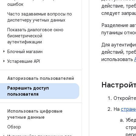
ошибок
действие, тре
следует запра
Часто задаваемые вопросы по
диспетчеру учетных данных
Разделение ав
Показать диалоговое окно
путаницы отно
биометрической
аутентификации
Для аутентифи
Блочный магазин
действий, тре
использовать
Устаревшие API
Авторизовать пользователей
Настройт
Разрешить доступ
пользователя
Откройте
На
стран
Использовать цифровые
учетные данные
Убед
Обзор
стра
реги