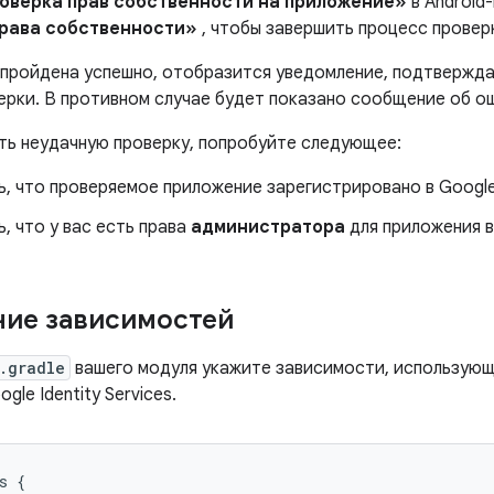
оверка прав собственности на приложение»
в Android
рава собственности»
, чтобы завершить процесс провер
 пройдена успешно, отобразится уведомление, подтверж
ерки. В противном случае будет показано сообщение об о
ть неудачную проверку, попробуйте следующее:
, что проверяемое приложение зарегистрировано в Google 
, что у вас есть права
администратора
для приложения в
ие зависимостей
.gradle
вашего модуля укажите зависимости, использую
gle Identity Services.
s
{