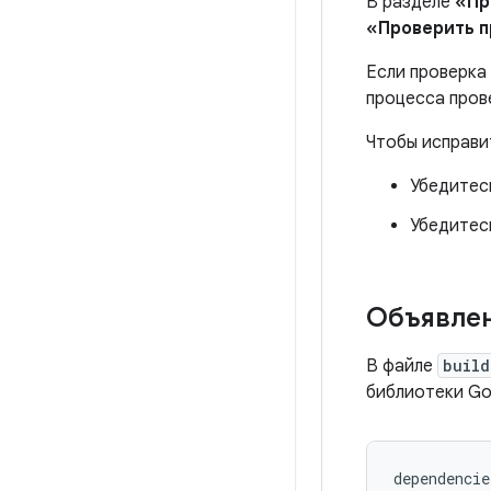
В разделе
«Пр
«Проверить п
Если проверка
процесса пров
Чтобы исправи
Убедитесь
Убедитесь
Объявлен
В файле
build
библиотеки Goo
dependencie