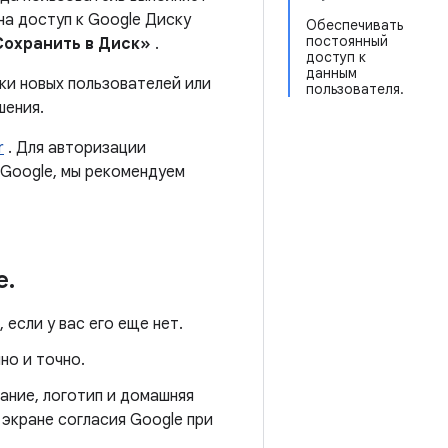
на доступ к Google Диску
Обеспечивать
постоянный
Сохранить в Диск»
.
доступ к
данным
ки новых пользователей или
пользователя.
шения.
r
. Для авторизации
 Google, мы рекомендуем
e
.
 если у вас его еще нет.
но и точно.
ание, логотип и домашняя
 экране согласия Google при