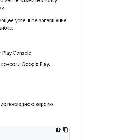
-клиенте нажмите кнопку
ки.
дающее успешное завершение
шибке.
Play Console.
 консоли Google Play.
щие последнюю версию