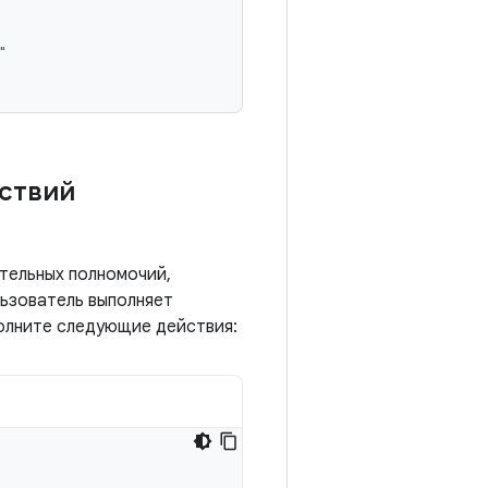
"
ствий
тельных полномочий,
льзователь выполняет
олните следующие действия: