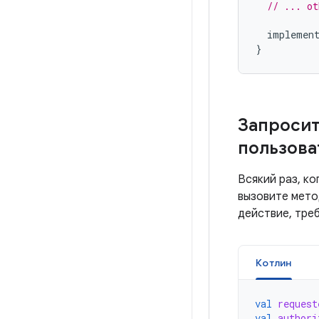
// ... ot
implemen
}
Запросит
пользова
Всякий раз, к
вызовите мет
действие, тре
Котлин
val
request
val
authori