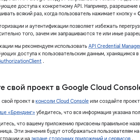
бующее доступа к конкретному API. Например, разрешение 
шивать всякий раз, когда пользователь нажимает кнопку «
торизации и аутентификации позволяет избежать перегруз
сительно того, зачем им запрашиваются те или иные разре
кации мы рекомендуем использовать
API Credential Manage
бующих доступа к пользовательским данным, хранящимся в
AuthorizationClient
.
е свой проект в Google Cloud Consol
 свой проект в
консоли Cloud Console
или создайте проект,
ице «Брендинг»
убедитесь, что вся информация указана пол
итесь, что вашему приложению присвоены правильное назв
ница. Эти значения будут отображаться пользователям на
страции и на
экране сторонних приложений и сервисов
.