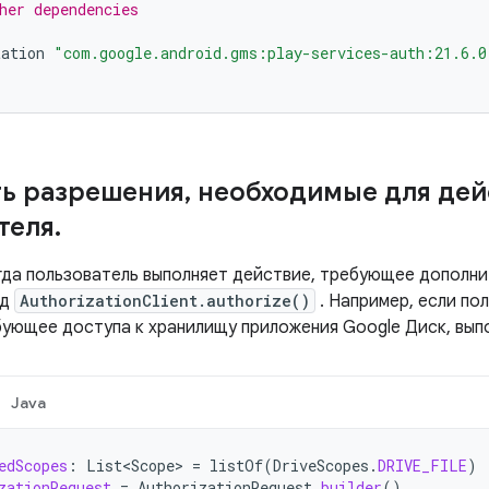
her dependencies
tation
"com.google.android.gms:play-services-auth:21.6.0
ь разрешения
,
необходимые для дей
теля
.
огда пользователь выполняет действие, требующее дополни
од
AuthorizationClient.authorize()
. Например, если по
бующее доступа к хранилищу приложения Google Диск, вып
Java
edScopes
:
List<Scope>
=
listOf
(
DriveScopes
.
DRIVE_FILE
)
zationRequest
=
AuthorizationRequest
.
builder
()