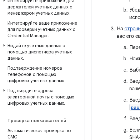
Интегрируйте приложение для
держателей учетных данных с
Убед
менеджером учетных данных
.
испо
Интегрируйте ваше приложение
На
стран
для проверки учетных данных с
Credential Manager
.
вас его е
Выдайте учетные данные с
Пер
помощью диспетчера учетных
данных
.
Наж
Подтверждение номеров
Выб
телефонов с помощью
цифровых учетных данных
Введ
ваше
Подтвердите адреса
электронной почты с помощью
Введ
цифровых учетных данных
.
pac
Введ
Проверка пользователей
Есл
Автоматическая проверка по
СМС
SHA-