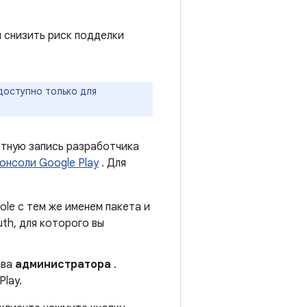
 снизить риск подделки
доступно только для
етную запись разработчика
онсоли Google Play
. Для
ole с тем же именем пакета и
th, для которого вы
ава
администратора
.
Play.