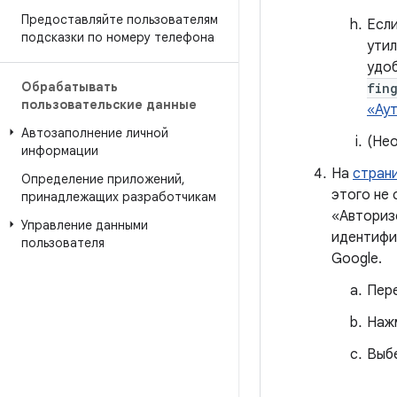
Предоставляйте пользователям
Если
подсказки по номеру телефона
ути
удо
Обрабатывать
fing
пользовательские данные
«Ау
Автозаполнение личной
(Не
информации
На
стран
Определение приложений
,
этого не 
принадлежащих разработчикам
«Авториз
Управление данными
идентифи
пользователя
Google.
Пер
Наж
Выб