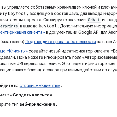
 вы управляете собственным хранилищем ключей и ключами
литу
keytool,
входящую в состав Java, для вывода инфор
бочитаемом формате. Скопируйте значение
SHA-1
из раз
erprints
в выводе
keytool
. Дополнительную информацию
тентификация клиента»
в документации Google API для Andr
обязательно)
Подтвердите права собственности
на ваше A
ице «Клиенты»
создайте новый идентификатор клиента «Ве
сделали. Пока можете игнорировать поля «Авторизованные 
ованные URI перенаправления». Этот идентификатор клиен
кации вашего бэкэнд-сервера при взаимодействии со слу
ейдите на
страницу «Клиенты»
.
мите
«Создать клиента»
.
ерите тип
веб-приложения
.