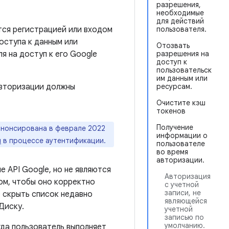
разрешения,
необходимые
для действий
тся регистрацией или входом
пользователя.
оступа к данным или
Отозвать
я на доступ к его Google
разрешения на
доступ к
пользовательск
им данным или
авторизации должны
ресурсам.
Очистите кэш
токенов
Получение
нонсирована в феврале 2022
информации о
я
в процессе аутентификации.
пользователе
во время
авторизации.
 API Google, но не являются
Авторизация
ом, чтобы оно корректно
с учетной
записи, не
е скрыть список недавно
являющейся
Диску.
учетной
записью по
умолчанию.
гда пользователь выполняет