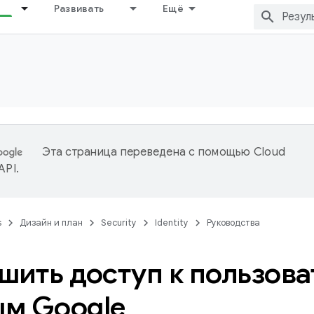
Развивать
Ещё
Эта страница переведена с помощью
Cloud
 API
.
s
Дизайн и план
Security
Identity
Руководства
шить доступ к пользов
м Google