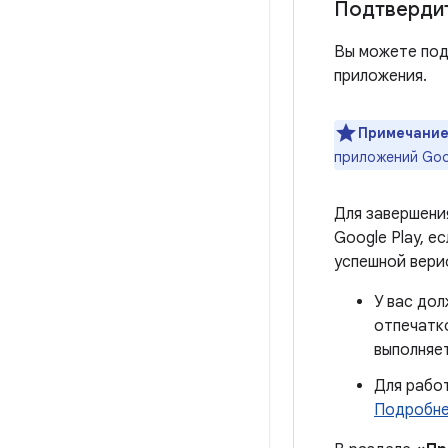
Подтвердит
Вы можете под
приложения.
Примечание
приложений Goog
Для завершени
Google Play, е
успешной вери
У вас дол
отпечатко
выполняет
Для работ
Подробне