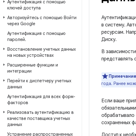
Аутентификация с помощью
ключей доступа
Аутентификаци
Авторизуйтесь с помощью Войти
через Google
в систему. Ав
ресурсам. Нап
Аутентификация с помощью
Диску.
паролей
.
Восстановление учетных данных
В зависимости
на новых устройствах
представлять 
Расширенные функции и
интеграции
Примечание
Перейти к диспетчеру учетных
года. Ранее мо
данных
Аутентификация для всех форм-
Если ваше прил
факторов
обязательными
Реализовать аутентификацию в
обрабатывало 
качестве поставщика учетных
сохраненных фа
данных
Устранение распространенных
Доступ к необ