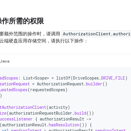
操作所需的权限
要额外范围的操作时，请调用
AuthorizationClient.authori
云端硬盘应用存储空间，请执行以下操作：
Java
edScopes
:
List<Scope>
=
listOf
(
DriveScopes
.
DRIVE_FILE
)
zationRequest
=
AuthorizationRequest
.
builder
()
uestedScopes
(
requestedScopes
)
)
tAuthorizationClient
(
activity
)
ize
(
authorizationRequestBuilder
.
build
())
uccessListener
{
authorizationResult
-
(
authorizationResult
.
hasResolution
())
{
val
pendingIntent
=
authorizationResult
.
pendingIntent