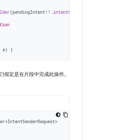
lder
(
pendingIntent
!!
.
intentSender
).
build
())
tion
e
)
}
们假定是在片段中完成此操作。
er<IntentSenderRequest>