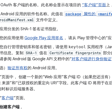
 OAuth 客户端的名称。此名称会显示在项目的
“客户端”页面
上
 Android 应用的软件包名称。此值在
package
属性的
<manif
roidManifest.xml
文件中定义。
应用分发的 SHA-1 签名证书指纹。
您的应用使用
Google Play 应用签名
， 请从 Play 管理中心的“
您自行管理密钥库和签名密钥，请使用
keytool
实用程序（Ja
书信息。复制
SHA-1
值在
Certificate fingerprints
部分
参阅 Android 版 Google API 文档中的“
对客户端进行身份验证
选）
验证所有权
的 Android 应用。
”页面中， 创建一个新的“Web 应用”客户端 ID（如果您还没
ript 来源”和“已获授权的重定向 URI”字段。此客户端 ID 将用于在
信时标识后端服务器。
“
客户端
”页面。
创建客户端
。