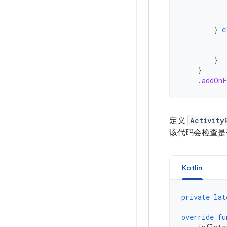
}
e
}
}
.
addOnF
定义
Activity
该代码会检查是
Kotlin
private
lat
override
fu