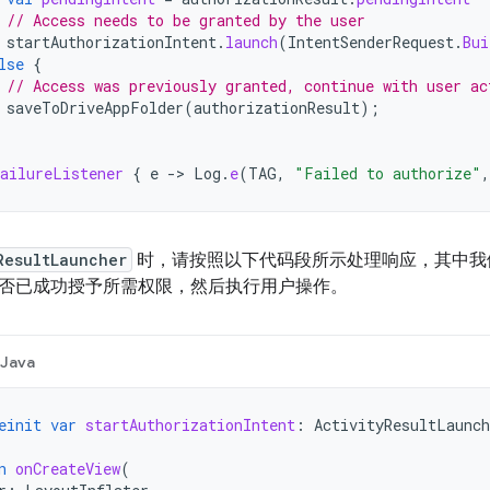
// Access needs to be granted by the user
startAuthorizationIntent
.
launch
(
IntentSenderRequest
.
Bui
lse
{
// Access was previously granted, continue with user ac
saveToDriveAppFolder
(
authorizationResult
);
ailureListener
{
e
-
>
Log
.
e
(
TAG
,
"Failed to authorize"
,
ResultLauncher
时，请按照以下代码段所示处理响应，其中我
否已成功授予所需权限，然后执行用户操作。
Java
einit
var
startAuthorizationIntent
:
ActivityResultLaunch
n
onCreateView
(