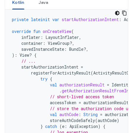
Kotlin
Java
private
lateinit
var
startAuthorizationIntent
:
Act
override
fun
onCreateView
(
inflater
:
LayoutInflater
,
container
:
ViewGroup?,
savedInstanceState
:
Bundle?,
):
View? 
{
// ...
startAuthorizationIntent
=
registerForActivityResult
(
ActivityResultCo
try
{
val
authorizationResult
=
Identity
.
.
getAuthorizationResultFromInt
// short-lived access token
accessToken
=
authorizationResult
.
// store the authorization code us
val
authCode
:
String
=
authorizati
storeAuthCodeSafely
(
authCode
)
}
catch
(
e
:
ApiException
)
{
// log exception