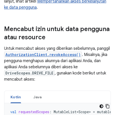
lanjut, lihat artikel
Mempertahankan akses berkelanjutan
ke data pengguna
.
Mencabut izin untuk data pengguna
atau resource
Untuk mencabut akses yang diberikan sebelumnya, panggil
AuthorizationClient.revokeAccess()
. Misalnya, jika
pengguna menghapus akunnya dari aplikasi Anda, dan
aplikasi Anda sebelumnya diberi akses ke
DriveScopes.DRIVE_FILE
, gunakan kode berikut untuk
mencabut akses:
Kotlin
Java
val
requestedScopes
:
MutableList<Scope>
=
mutableL