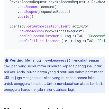
RevokeAccessRequest
revokeAccessRequest
=
RevokeAcc
.
setAccount
(
account
)
.
setScopes
(
requestedScopes
)
.
build
()
Identity
.
getAuthorizationClient
(
activity
)
.
revokeAccess
(
revokeAccessRequest
)
.
addOnSuccessListener
{
Log
.
i
(
TAG
,
"Successful
.
addOnFailureListener
{
e
-
>
Log
.
e
(
TAG
,
"Faile
Penting:
Memanggil
mencabut semua
revokeAccess()
cakupan yang sebelumnya diberikan kepada pengguna untuk
aplikasi Anda, bukan hanya yang ditentukan dalam permintaan.
URL ini juga menghapus token yang di-cache secara lokal
untuk pengguna tersebut. Untuk mendapatkan akses kembali,
pengguna harus menjalani alur otorisasi lagi.