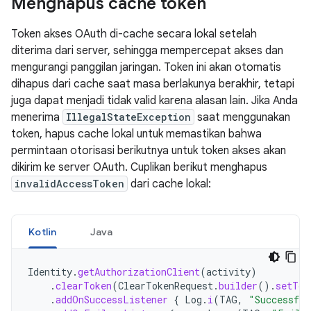
Menghapus cache token
Token akses OAuth di-cache secara lokal setelah
diterima dari server, sehingga mempercepat akses dan
mengurangi panggilan jaringan. Token ini akan otomatis
dihapus dari cache saat masa berlakunya berakhir, tetapi
juga dapat menjadi tidak valid karena alasan lain. Jika Anda
menerima
IllegalStateException
saat menggunakan
token, hapus cache lokal untuk memastikan bahwa
permintaan otorisasi berikutnya untuk token akses akan
dikirim ke server OAuth. Cuplikan berikut menghapus
invalidAccessToken
dari cache lokal:
Kotlin
Java
Identity
.
getAuthorizationClient
(
activity
)
.
clearToken
(
ClearTokenRequest
.
builder
().
setTok
.
addOnSuccessListener
{
Log
.
i
(
TAG
,
"Successful