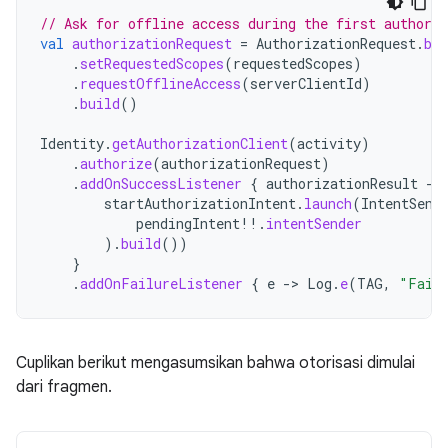
// Ask for offline access during the first authoriz
val
authorizationRequest
=
AuthorizationRequest
.
bui
.
setRequestedScopes
(
requestedScopes
)
.
requestOfflineAccess
(
serverClientId
)
.
build
()
Identity
.
getAuthorizationClient
(
activity
)
.
authorize
(
authorizationRequest
)
.
addOnSuccessListener
{
authorizationResult
-
startAuthorizationIntent
.
launch
(
IntentSend
pendingIntent
!!
.
intentSender
).
build
())
}
.
addOnFailureListener
{
e
-
>
Log
.
e
(
TAG
,
"Faile
Cuplikan berikut mengasumsikan bahwa otorisasi dimulai
dari fragmen.