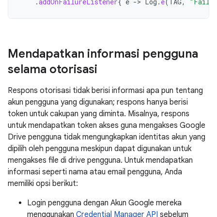
.
addOnFailureListener
{
e
-
>
Log
.
e
(
TAG
,
"Failed
Mendapatkan informasi pengguna
selama otorisasi
Respons otorisasi tidak berisi informasi apa pun tentang
akun pengguna yang digunakan; respons hanya berisi
token untuk cakupan yang diminta. Misalnya, respons
untuk mendapatkan token akses guna mengakses Google
Drive pengguna tidak mengungkapkan identitas akun yang
dipilih oleh pengguna meskipun dapat digunakan untuk
mengakses file di drive pengguna. Untuk mendapatkan
informasi seperti nama atau email pengguna, Anda
memiliki opsi berikut:
Login pengguna dengan Akun Google mereka
menggunakan
Credential Manager API
sebelum