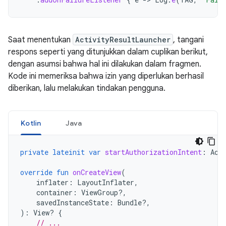
Saat menentukan
ActivityResultLauncher
, tangani
respons seperti yang ditunjukkan dalam cuplikan berikut,
dengan asumsi bahwa hal ini dilakukan dalam fragmen.
Kode ini memeriksa bahwa izin yang diperlukan berhasil
diberikan, lalu melakukan tindakan pengguna.
Kotlin
Java
private
lateinit
var
startAuthorizationIntent
:
Act
override
fun
onCreateView
(
inflater
:
LayoutInflater
,
container
:
ViewGroup?,
savedInstanceState
:
Bundle?,
):
View? 
{
// ...