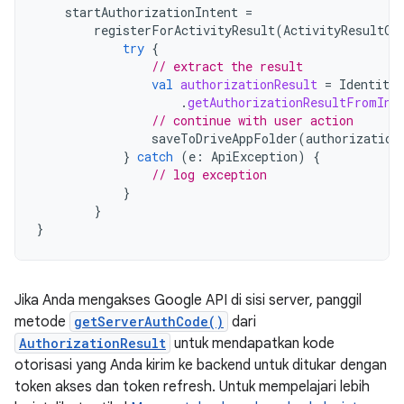
startAuthorizationIntent
=
registerForActivityResult
(
ActivityResultCo
try
{
// extract the result
val
authorizationResult
=
Identity
.
.
getAuthorizationResultFromInt
// continue with user action
saveToDriveAppFolder
(
authorization
}
catch
(
e
:
ApiException
)
{
// log exception
}
}
}
Jika Anda mengakses Google API di sisi server, panggil
metode
getServerAuthCode()
dari
AuthorizationResult
untuk mendapatkan kode
otorisasi yang Anda kirim ke backend untuk ditukar dengan
token akses dan token refresh. Untuk mempelajari lebih