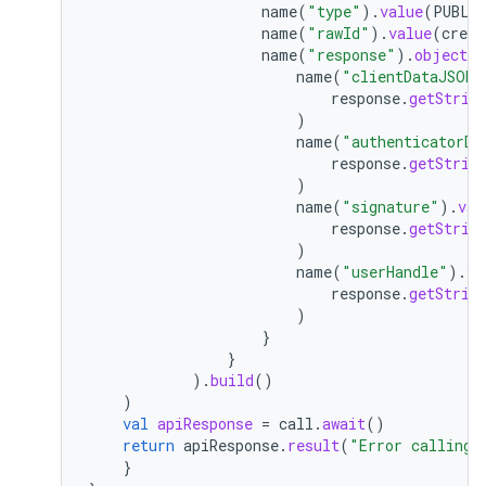
name
(
"type"
).
value
(
PUBLI
name
(
"rawId"
).
value
(
crede
name
(
"response"
).
objectVa
name
(
"clientDataJSON"
response
.
getStrin
)
name
(
"authenticatorDa
response
.
getStrin
)
name
(
"signature"
).
val
response
.
getStrin
)
name
(
"userHandle"
).
va
response
.
getStrin
)
}
}
).
build
()
)
val
apiResponse
=
call
.
await
()
return
apiResponse
.
result
(
"Error calling 
}