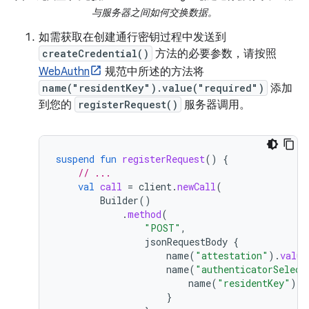
与服务器之间如何交换数据。
如需获取在创建通行密钥过程中发送到
createCredential()
方法的必要参数，请按照
WebAuthn
规范中所述的方法将
name("residentKey").value("required")
添加
到您的
registerRequest()
服务器调用。
suspend
fun
registerRequest
()
{
// ...
val
call
=
client
.
newCall
(
Builder
()
.
method
(
"POST"
,
jsonRequestBody
{
name
(
"attestation"
).
value
name
(
"authenticatorSelect
name
(
"residentKey"
).
v
}