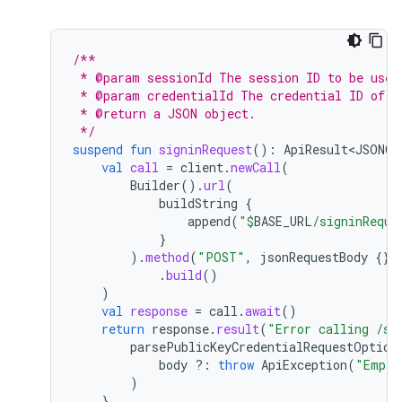
/**
 * @param sessionId The session ID to be used
 * @param credentialId The credential ID of t
 * @return a JSON object.
 */
suspend
fun
signinRequest
():
ApiResult<JSONOb
val
call
=
client
.
newCall
(
Builder
().
url
(
buildString
{
append
(
"
$
BASE_URL
/signinReque
}
).
method
(
"POST"
,
jsonRequestBody
{})
.
build
()
)
val
response
=
call
.
await
()
return
response
.
result
(
"Error calling /si
parsePublicKeyCredentialRequestOption
body
?:
throw
ApiException
(
"Empty
)
}