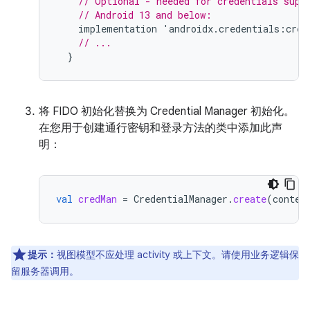
// Optional - needed for credentials supp
// Android 13 and below:
implementation
'
androidx
.
credentials
:
cred
// ...
}
将 FIDO 初始化替换为 Credential Manager 初始化。
在您用于创建通行密钥和登录方法的类中添加此声
明：
val
credMan
=
CredentialManager
.
create
(
contex
提示：
视图模型不应处理 activity 或上下文。请使用业务逻辑保
留服务器调用。