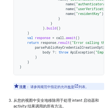
name
(
"authenticatorAt
name
(
"userVerificatio
name
(
"residentKey"
).
v
}
}
).
build
()
)
val
response
=
call
.
await
()
return
response
.
result
(
"Error calling the
parsePublicKeyCredentialCreationOptio
body
?:
throw
ApiException
(
"Empty
)
}
}
注意
：
请参阅规范中指定的允许
枚举
列表。
从您的视图中安全地移除用于处理 intent 启动器和
activity 结果调用的所有方法。