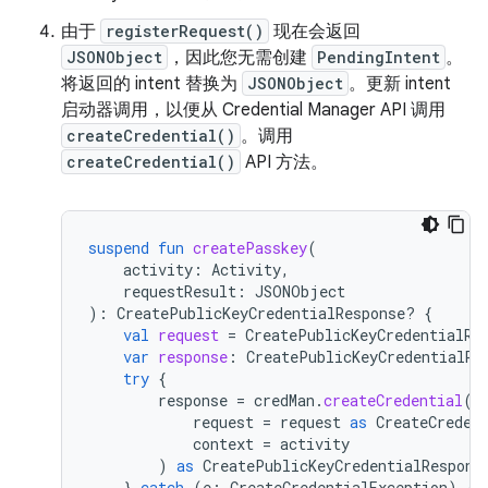
由于
registerRequest()
现在会返回
JSONObject
，因此您无需创建
PendingIntent
。
将返回的 intent 替换为
JSONObject
。更新 intent
启动器调用，以便从 Credential Manager API 调用
createCredential()
。调用
createCredential()
API 方法。
suspend
fun
createPasskey
(
activity
:
Activity
,
requestResult
:
JSONObject
):
CreatePublicKeyCredentialResponse? 
{
val
request
=
CreatePublicKeyCredentialRe
var
response
:
CreatePublicKeyCredentialRe
try
{
response
=
credMan
.
createCredential
(
request
=
request
as
CreateCreden
context
=
activity
)
as
CreatePublicKeyCredentialRespons
}
catch
(
e
:
CreateCredentialException
)
{