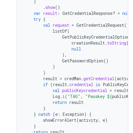
)
.
show
()
var
result
:
GetCredentialResponse? 
=
null
try
{
val
request
=
GetCredentialRequest
(
listOf
(
GetPublicKeyCredentialOption
(
creationResult
.
toString
()
null
),
GetPasswordOption
()
)
)
result
=
credMan
.
getCredential
(
activi
if
(
result
.
credential
is
PublicKeyCre
val
publicKeycredential
=
result
.
Log
.
i
(
"TAG"
,
"Passkey 
${
publicKe
return
result
}
}
catch
(
e
:
Exception
)
{
showErrorAlert
(
activity
,
e
)
}
return
result