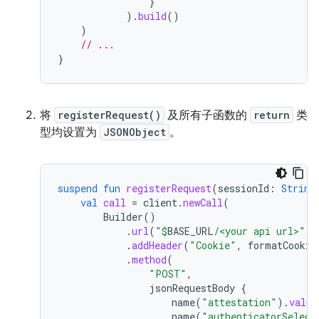
}
).
build
()
)
// ...
}
将
registerRequest()
及所有子函数的
return
类
型均设置为
JSONObject
。
suspend
fun
registerRequest
(
sessionId
:
String
val
call
=
client
.
newCall
(
Builder
()
.
url
(
"
$
BASE_URL
/<your api url>"
)
.
addHeader
(
"Cookie"
,
formatCookie
.
method
(
"POST"
,
jsonRequestBody
{
name
(
"attestation"
).
value
name
(
"authenticatorSelect