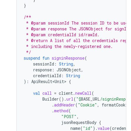
}
/**
 * @param sessionId The session ID to be used
 * @param response The JSONObject for signInR
 * @param credentialId id/rawId.
 * @return A list of all the credentials regi
 * including the newly-registered one.
 */
suspend
fun
signinResponse
(
sessionId
:
String
,
response
:
JSONObject
,
credentialId
:
String
):
ApiResult<Unit>
{
val
call
=
client
.
newCall
(
Builder
().
url
(
"
$
BASE_URL
/signinRespon
.
addHeader
(
"Cookie"
,
formatCookie
.
method
(
"POST"
,
jsonRequestBody
{
name
(
"id"
).
value
(
credenti