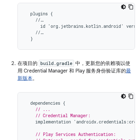
  plugins {

    //…

      id 'org.jetbrains.kotlin.android' versio
    //…

在项目的
build.gradle
中，更新您的依赖项以使
用 Credential Manager 和 Play 服务身份验证库的
最
新版本
。
dependencies
{
// ...
// Credential Manager:
implementation
'
androidx
.
credentials
:
cred
// Play Services Authentication: