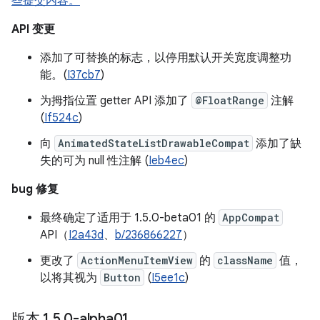
些提交内容。
API 变更
添加了可替换的标志，以停用默认开关宽度调整功
能。(
I37cb7
)
为拇指位置 getter API 添加了
@FloatRange
注解
(
If524c
)
向
AnimatedStateListDrawableCompat
添加了缺
失的可为 null 性注解 (
Ieb4ec
)
bug 修复
最终确定了适用于 1.5.0-beta01 的
AppCompat
API（
I2a43d
、
b/236866227
）
更改了
ActionMenuItemView
的
className
值，
以将其视为
Button
(
I5ee1c
)
版本 1
.
5
.
0-alpha01