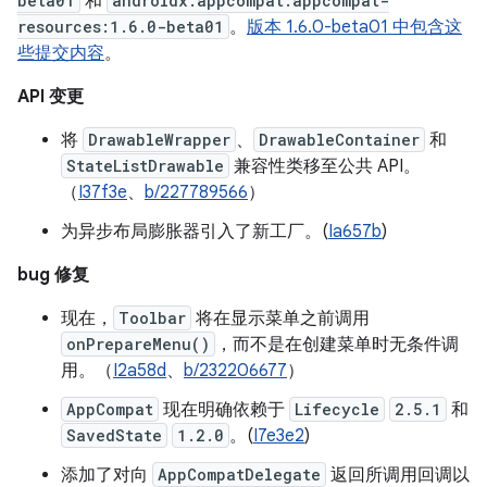
beta01
和
androidx.appcompat:appcompat-
resources:1.6.0-beta01
。
版本 1.6.0-beta01 中包含这
些提交内容
。
API 变更
将
DrawableWrapper
、
DrawableContainer
和
StateListDrawable
兼容性类移至公共 API。
（
I37f3e
、
b/227789566
）
为异步布局膨胀器引入了新工厂。(
Ia657b
)
bug 修复
现在，
Toolbar
将在显示菜单之前调用
onPrepareMenu()
，而不是在创建菜单时无条件调
用。（
I2a58d
、
b/232206677
）
AppCompat
现在明确依赖于
Lifecycle
2.5.1
和
SavedState
1.2.0
。(
I7e3e2
)
添加了对向
AppCompatDelegate
返回所调用回调以