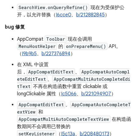
SearchView.onQueryRefine()
现在为受保护公
开，以允许替换（
I6cce0
、
b/212882845
）
bug 修复
AppCompat
Toolbar
现在会调用
MenuHostHelper
的
onPrepareMenu()
API。
（
I9b9b5
、
b/227376894
）
在 XML 中设置
后，
AppCompatEditText
、
AppCompatAutoCompl
eteEditText
、
AppCompatMultiAutoCompleteEdi
tText
不再在构造函数中重置 clickable 或
longClickable 属性（
Ic5066
、
b/221094907
）
AppCompatEditText
、
AppCompatAutoCompleteT
extView
和
AppCompatMultiAutoCompleteTextView
在构造函
数期间不会调用已替换的
setKeyListener
（
I5c13a
、
b/208480173
）