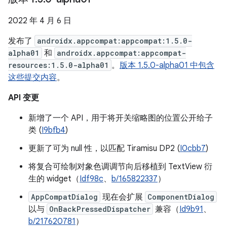
2022 年 4 月 6 日
发布了
androidx.appcompat:appcompat:1.5.0-
alpha01
和
androidx.appcompat:appcompat-
resources:1.5.0-alpha01
。
版本 1.5.0-alpha01 中包含
这些提交内容
。
API 变更
新增了一个 API，用于将开关缩略图的位置公开给子
类 (
I9bfb4
)
更新了可为 null 性，以匹配 Tiramisu DP2 (
I0cbb7
)
将复合可绘制对象色调调节向后移植到 TextView 衍
生的 widget（
Idf98c
、
b/165822337
）
AppCompatDialog
现在会扩展
ComponentDialog
以与
OnBackPressedDispatcher
兼容（
Id9b91
、
b/217620781
）