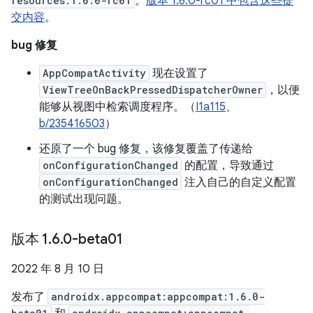
resources:1.6.0-rc01
。
版本 1.6.0-rc01 中包含这些提
交内容
。
bug 修复
AppCompatActivity
现在设置了
ViewTreeOnBackPressedDispatcherOwner
，以便
能够从视图中检索调度程序。（
I1a115
、
b/235416503
）
还原了一个 bug 修复，该修复覆盖了传递给
onConfigurationChanged
的配置，导致通过
onConfigurationChanged
注入自己的自定义配置
的测试出现问题。
版本 1
.
6
.
0-beta01
2022 年 8 月 10 日
发布了
androidx.appcompat:appcompat:1.6.0-