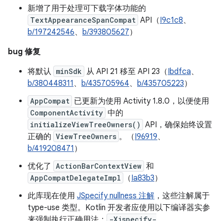
新增了用于处理可下载字体功能的
TextAppearanceSpanCompat
API（
I9c1c8
、
b/197242546
、
b/393805627
）
bug 修复
将默认
minSdk
从 API 21 移至 API 23（
Ibdfca
、
b/380448311
、
b/435705964
、
b/435705223
）
AppCompat
已更新为使用 Activity 1.8.0，以便使用
ComponentActivity
中的
initializeViewTreeOwners()
API，确保始终设置
正确的
ViewTreeOwners
。（
I96919
、
b/419208471
）
优化了
ActionBarContextView
和
AppCompatDelegateImpl
（
Ia83b3
）
此库现在使用
JSpecify nullness 注解
，这些注解属于
type-use 类型。Kotlin 开发者应使用以下编译器实参
来强制执行正确用法：
-Xjspecify-