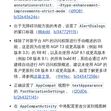
annotations=strict
、
-Xtype-enhancement-
improvements-strict-mode
（
Id9081
、
b/326456246
）
出于无障碍功能方面的考虑，设置了
AlertDialogs
的窗口标题（
I8bbdd
、
b/347729115
）
移除了对新平台 API 的访问权限进行手动概述的功
能，这是因为在使用 AGP 7.3 或更高版本（例如 R8
版本 3.3）的 R8 时，以及在使用 AGP 8.1 或更高版本
（例如 D8 版本 8.1）的所有 build 时，系统会通过 API
建模自动进行 API 访问权限概述。建议未使用 AGP 的
客户更新到 D8 版本 8.1 或更高版本。如需了解更多详
情，请参阅
这篇文章
。（
I9496c
、
b/345472586
）
正确设置了
AppCompat
视图中
textAppearance
的
fontVariationSettings
。（
I20d06
、
b/264321145
）
在
AppCompatActivity
中将配置更改分派到视图树