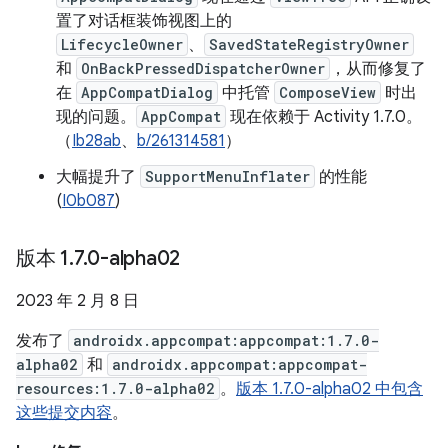
置了对话框装饰视图上的
LifecycleOwner
、
SavedStateRegistryOwner
和
OnBackPressedDispatcherOwner
，从而修复了
在
AppCompatDialog
中托管
ComposeView
时出
现的问题。
AppCompat
现在依赖于 Activity 1.7.0。
（
Ib28ab
、
b/261314581
）
大幅提升了
SupportMenuInflater
的性能
(
I0b087
)
版本 1
.
7
.
0-alpha02
2023 年 2 月 8 日
发布了
androidx.appcompat:appcompat:1.7.0-
alpha02
和
androidx.appcompat:appcompat-
resources:1.7.0-alpha02
。
版本 1.7.0-alpha02 中包含
这些提交内容
。