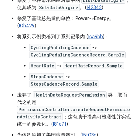
修复了各种请求响应对象中的
List<DataOrigin>
，
使其成为
Set<DataOrigin>
。(
I42342
)
修复了基础总热量的单位：Power->Energy。
(
I0b429
)
将系列示例类移到了系列记录内 (
Ica9bb
)：
CyclingPedalingCadence
->
CyclingPedalingCadenceRecord.Sample
HeartRate
->
HeartRateRecord.Sample
StepsCadence
->
StepsCadenceRecord.Sample
废弃了
HealthDataRequestPermission
类，取而
代之的是
PermissionController.createRequestPermissio
nActivityContract
；这有助于提高可检测性并实现
统一的参数化。(
I81e7f
)
为体积添加了美国液量盎司。(
I5f03d
)