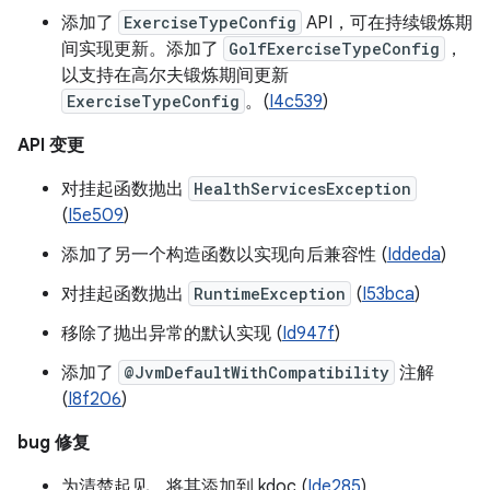
添加了
ExerciseTypeConfig
API，可在持续锻炼期
间实现更新。添加了
GolfExerciseTypeConfig
，
以支持在高尔夫锻炼期间更新
ExerciseTypeConfig
。(
I4c539
)
API 变更
对挂起函数抛出
HealthServicesException
(
I5e509
)
添加了另一个构造函数以实现向后兼容性 (
Iddeda
)
对挂起函数抛出
RuntimeException
(
I53bca
)
移除了抛出异常的默认实现 (
Id947f
)
添加了
@JvmDefaultWithCompatibility
注解
(
I8f206
)
bug 修复
为清楚起见，将其添加到 kdoc (
Ide285
)