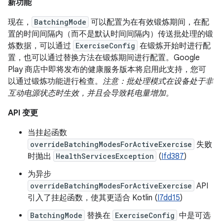
新功能
现在，
BatchingMode
可以配置为在有效锻炼期间，在配
置的时间间隔内（而不是默认时间间隔内）传送批处理的锻
炼数据，可以通过
ExerciseConfig
在锻炼开始时进行配
置，也可以通过替换方法在锻炼期间进行配置。Google
Play 商店中即将发布的健康服务版本将启用此支持，您可
以通过锻炼功能进行检查。
注意：批处理模式在设备处于非
互动电源状态时生效，并且会导致耗电量增加。
API 变更
当挂起函数
overrideBatchingModesForActiveExercise
失败
时抛出
HealthServicesException
(
Ifd387
)
为异步
overrideBatchingModesForActiveExercise
API
引入了挂起函数，使其更适合 Kotlin (
I7dd15
)
BatchingMode
替换在
ExerciseConfig
中是可选