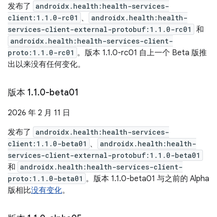
发布了
androidx.health:health-services-
client:1.1.0-rc01
、
androidx.health:health-
services-client-external-protobuf:1.1.0-rc01
和
androidx.health:health-services-client-
proto:1.1.0-rc01
。版本 1.1.0-rc01 自上一个 Beta 版推
出以来没有任何变化。
版本 1
.
1
.
0-beta01
2026 年 2 月 11 日
发布了
androidx.health:health-services-
client:1.1.0-beta01
、
androidx.health:health-
services-client-external-protobuf:1.1.0-beta01
和
androidx.health:health-services-client-
proto:1.1.0-beta01
。版本 1.1.0-beta01 与之前的 Alpha
版相比
没有变化
。