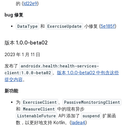
的 (
Id22e9
)
bug 修复
DataType
和
ExerciseUpdate
小修复 (
5e185f
)
版本 1
.
0
.
0-beta02
2023 年 1 月 11 日
发布了
androidx.health:health-services-
client:1.0.0-beta02
。
版本 1.0.0-beta02 中包含这些
提交内容
。
新功能
为
ExerciseClient
、
PassiveMonitoringClient
和
MeasureClient
中的现有异步
ListenableFuture
API 添加了
suspend
扩展函
数，以更好地支持 Kotlin。(
Iadea4
)