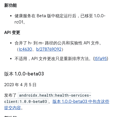
新功能
健康服务在 Beta 版中稳定运行后，已移至 1.0.0-
rc01。
API 变更
合并了 h- 到 m- 路径的公共和实验性 API 文件。
（
Ic4630
、
b/278769092
）
不适用，API 文件更改只是重新排序方法。(
I5fa95
)
版本 1
.
0
.
0-beta03
2023 年 4 月 5 日
发布了
androidx.health:health-services-
client:1.0.0-beta03
。
版本 1.0.0-beta03 中包含这些
提交内容
。