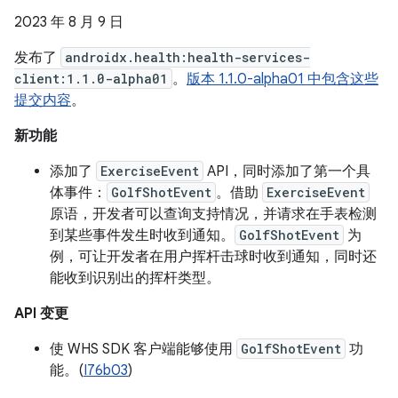
2023 年 8 月 9 日
发布了
androidx.health:health-services-
client:1.1.0-alpha01
。
版本 1.1.0-alpha01 中包含这些
提交内容
。
新功能
添加了
ExerciseEvent
API，同时添加了第一个具
体事件：
GolfShotEvent
。借助
ExerciseEvent
原语，开发者可以查询支持情况，并请求在手表检测
到某些事件发生时收到通知。
GolfShotEvent
为
例，可让开发者在用户挥杆击球时收到通知，同时还
能收到识别出的挥杆类型。
API 变更
使 WHS SDK 客户端能够使用
GolfShotEvent
功
能。(
I76b03
)