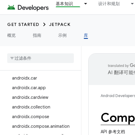
基本知识
设计和规划
androidx.biometric
androidx.bluetooth
androidx.browser
GET STARTED
JETPACK
androidx.camera
概览
指南
示例
库
androidx
.
camera
.
featurecombinationquery
androidx
.
camera
.
media3
androidx
.
camera
.
viewfinder
AI 翻译可
androidx
.
car
androidx
.
car
.
app
Android Developer
androidx
.
cardview
androidx
.
collection
Compo
androidx
.
compose
androidx
.
compose
.
animation
API 参考文档