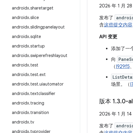
2026 年 1 月 28
androidx
.
sharetarget
androidx
.
slice
发布了
androi
含
这些提交内容
androidx
.
slidingpanelayout
androidx
.
sqlite
API 变更
androidx
.
startup
添加了一个
androidx
.
swiperefreshlayout
向
PaneS
androidx
.
test
（
I929f5
androidx
.
test
.
ext
ListDeta
androidx
.
test
.
uiautomator
场景。（
I
androidx
.
textclassifier
版本 1
.
3
.
0-a
androidx
.
tracing
androidx
.
transition
2026 年 1 月 14
androidx
.
tv
发布了
androi
androidx
.
tvprovider