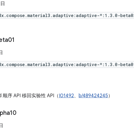
 日
dx.compose.material3.adaptive:adaptive-*:1.3.0-beta0
eta01
 日
dx.compose.material3.adaptive:adaptive-*:1.3.0-beta0
old 顺序 API 移回实验性 API（
I01492
、
b/489424245
）
lpha10
 日