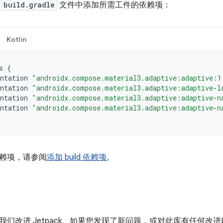
的
build.gradle
文件中添加所需工件的依赖项：
Kotlin
s
{
ntation
"androidx.compose.material3.adaptive:adaptive:1
ntation
"androidx.compose.material3.adaptive:adaptive-l
ntation
"androidx.compose.material3.adaptive:adaptive-n
ntation
"androidx.compose.material3.adaptive:adaptive-n
赖项，请参阅
添加 build 依赖项
。
我们改进 Jetpack。如果您发现了新问题，或对此库有任何改