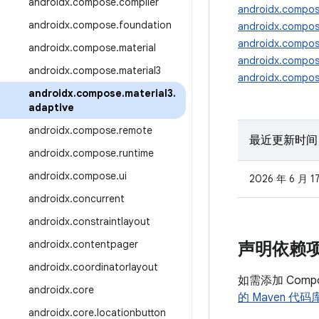
androidx
.
compose
.
compiler
androidx.compos
androidx
.
compose
.
foundation
androidx.compose
androidx.compose
androidx
.
compose
.
material
androidx.compose
androidx
.
compose
.
material3
androidx.compose
androidx
.
compose
.
material3
.
adaptive
androidx
.
compose
.
remote
最近更新时间
androidx
.
compose
.
runtime
androidx
.
compose
.
ui
2026 年 6 月 1
androidx
.
concurrent
androidx
.
constraintlayout
androidx
.
contentpager
声明依赖
androidx
.
coordinatorlayout
如需添加 Com
androidx
.
core
的 Maven 代码
androidx
.
core
.
locationbutton