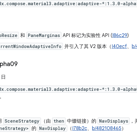
dx.compose.material3.adaptive:adaptive-*:1.3.0-alpha
oResize
和
PaneMarginas
API 标记为实验性 API (
I86c29
)
urrentWindowAdaptiveInfo
并引入了其 V2 版本（
I40ecf
、
b
lpha09
5 日
dx.compose.material3.adaptive:adaptive-*:1.3.0-alpha
。
用
SceneStrategy
（由
then
中缀链接）的
NavDisplays
，
neStrategy>
的
NavDisplay
（
I78b2c
、
b/482108465
）