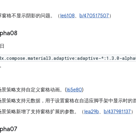
浮窗格不显示阴影的问题。（
Ie6108
、
b/470517507
）
lpha08
 日
dx.compose.material3.adaptive:adaptive-*:1.3.0-alpha
。
al 场景策略支持自定义窗格动画。(
I65e80
)
ial 场景策略支持元数据，用于设置窗格在自适应脚手架中显示时的
ial 场景策略新增了支持窗格扩展的参数。（
Iea29b
、
b/437981137
）
lpha07