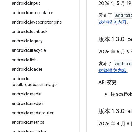
androidx
.
input
2026 年 5 月 19
androidx
.
interpolator
发布了
androi
androidx
.
javascriptengine
这些提交内容
。
androidx
.
leanback
版本 1
.
3
.
0-b
androidx
.
legacy
androidx
.
lifecycle
2026 年 5 月 6
androidx
.
lint
发布了
androi
androidx
.
loader
这些提交内容
。
androidx
.
API 变更
localbroadcastmanager
androidx
.
media
将 scaff
androidx
.
media3
版本 1
.
3
.
0-a
androidx
.
mediarouter
androidx
.
metrics
2026 年 4 月 8
androidx
.
multidex