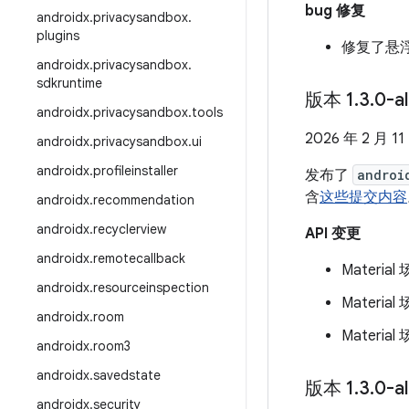
bug 修复
androidx
.
privacysandbox
.
plugins
修复了悬
androidx
.
privacysandbox
.
sdkruntime
版本 1
.
3
.
0-a
androidx
.
privacysandbox
.
tools
2026 年 2 月 11
androidx
.
privacysandbox
.
ui
androidx
.
profileinstaller
发布了
androi
含
这些提交内容
androidx
.
recommendation
androidx
.
recyclerview
API 变更
androidx
.
remotecallback
Materi
androidx
.
resourceinspection
Mater
androidx
.
room
Mater
androidx
.
room3
androidx
.
savedstate
版本 1
.
3
.
0-a
androidx
.
security