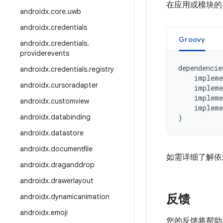
在应用或模块
androidx
.
core
.
uwb
androidx
.
credentials
Groovy
androidx
.
credentials
.
providerevents
dependencie
androidx
.
credentials
.
registry
impleme
androidx
.
cursoradapter
impleme
impleme
androidx
.
customview
impleme
androidx
.
databinding
}
androidx
.
datastore
androidx
.
documentfile
如需详细了解依
androidx
.
draganddrop
androidx
.
drawerlayout
反馈
androidx
.
dynamicanimation
androidx
.
emoji
您的反馈将帮助