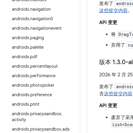
发布了
androi
androidx
.
navigation
这些提交内容
。
androidx
.
navigation3
API 变更
androidx
.
navigationevent
将
DragT
androidx
.
paging
弃用了
c
androidx
.
palette
androidx
.
pdf
版本 1
.
3
.
0-a
androidx
.
percentlayout
2026 年 2 月 2
androidx
.
performance
androidx
.
photopicker
发布了
androi
含
这些提交内容
androidx
.
preference
androidx
.
print
API 变更
androidx
.
privacysandbox
.
废弃了采
activity
List<Sce
androidx
.
privacysandbox
.
ads