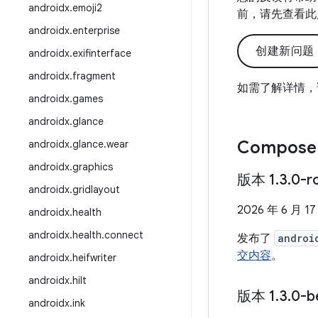
androidx
.
emoji2
前，请先查看此
androidx
.
enterprise
创建新问题
androidx
.
exifinterface
androidx
.
fragment
如需了解详情，
androidx
.
games
androidx
.
glance
Compose
androidx
.
glance
.
wear
androidx
.
graphics
版本 1
.
3
.
0-r
androidx
.
gridlayout
2026 年 6 月 17
androidx
.
health
androidx
.
health
.
connect
发布了
androi
交内容
。
androidx
.
heifwriter
androidx
.
hilt
版本 1
.
3
.
0-b
androidx
.
ink