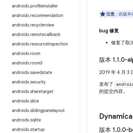
androidx
.
profileinstaller
注意
：此版本依
androidx
.
recommendation
androidx
.
recyclerview
bug 修复
androidx
.
remotecallback
修复了取消
androidx
.
resourceinspection
androidx
.
room
版本 1
.
1
.
0-a
androidx
.
room3
2019 年 4 月 3 
androidx
.
savedstate
androidx
.
security
发布了
androi
的提交内容。
androidx
.
sharetarget
androidx
.
slice
androidx
.
slidingpanelayout
Dynamica
androidx
.
sqlite
版本 1
.
0
.
0-b
androidx
.
startup