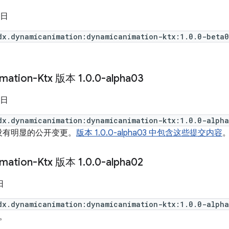
 日
dx.dynamicanimation:dynamicanimation-ktx:1.0.0-beta
imation-Ktx 版本 1
.
0
.
0-alpha03
 日
dx.dynamicanimation:dynamicanimation-ktx:1.0.0-alph
没有明显的公开变更。
版本 1.0.0-alpha03 中包含这些提交内容
imation-Ktx 版本 1
.
0
.
0-alpha02
日
dx.dynamicanimation:dynamicanimation-ktx:1.0.0-alph
。