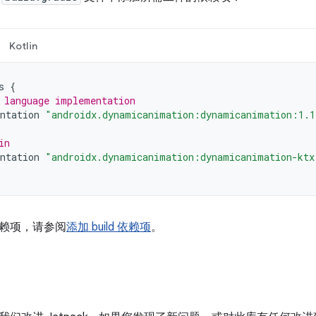
Kotlin
s
{
 language implementation
ntation
"androidx.dynamicanimation:dynamicanimation:1.1
in
ntation
"androidx.dynamicanimation:dynamicanimation-ktx
赖项，请参阅
添加 build 依赖项
。