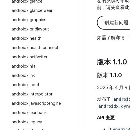
您的反馈将帮助
androidx
.
glance
前，请先查看此
androidx
.
glance
.
wear
androidx
.
graphics
创建新问题
androidx
.
gridlayout
如需了解详情，
androidx
.
health
androidx
.
health
.
connect
androidx
.
heifwriter
版本 1
.
1
.
0
androidx
.
hilt
版本 1
.
1
.
0
androidx
.
ink
androidx
.
input
2025 年 4 月 9
androidx
.
interpolator
发布了
androi
androidx
.
javascriptengine
androidx.dyn
androidx
.
leanback
API 变更
androidx
.
legacy
Dynamic