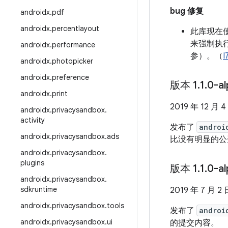
bug 修复
androidx
.
pdf
androidx
.
percentlayout
此库现在
来强制执
androidx
.
performance
参）。（
I
androidx
.
photopicker
androidx
.
preference
版本 1
.
1
.
0-a
androidx
.
print
2019 年 12 月 4
androidx
.
privacysandbox
.
activity
发布了
androi
androidx
.
privacysandbox
.
ads
比没有明显的公
androidx
.
privacysandbox
.
plugins
版本 1
.
1
.
0-a
androidx
.
privacysandbox
.
sdkruntime
2019 年 7 月 2 
androidx
.
privacysandbox
.
tools
发布了
androi
androidx
.
privacysandbox
.
ui
的提交内容。