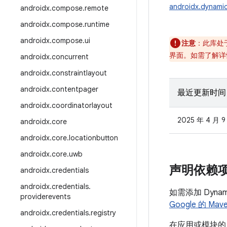
androidx.dynamic
androidx
.
compose
.
remote
androidx
.
compose
.
runtime
androidx
.
compose
.
ui
注意
：此库处
界面。如需了解详
androidx
.
concurrent
androidx
.
constraintlayout
androidx
.
contentpager
最近更新时间
androidx
.
coordinatorlayout
2025 年 4 月 9
androidx
.
core
androidx
.
core
.
locationbutton
androidx
.
core
.
uwb
声明依赖
androidx
.
credentials
androidx
.
credentials
.
如需添加 Dyna
providerevents
Google 的 Ma
androidx
.
credentials
.
registry
在应用或模块