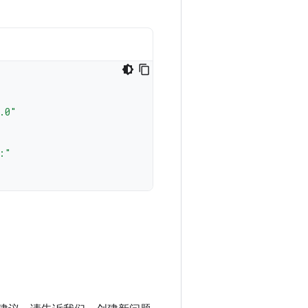
.0"
:"