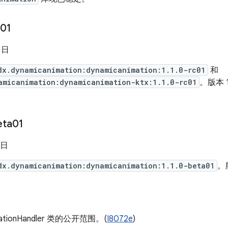
c01
6 日
dx.dynamicanimation:dynamicanimation:1.1.0-rc01
和
amicanimation:dynamicanimation-ktx:1.1.0-rc01
。版本 1
eta01
 日
dx.dynamicanimation:dynamicanimation:1.1.0-beta01
。版
ationHandler 类的公开范围。(
I8072e
)