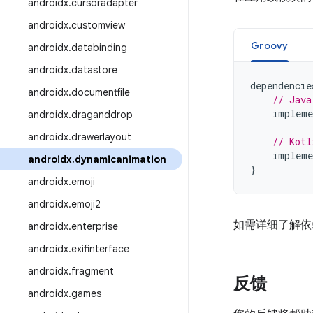
androidx
.
cursoradapter
androidx
.
customview
Groovy
androidx
.
databinding
androidx
.
datastore
dependencie
androidx
.
documentfile
// Java
impleme
androidx
.
draganddrop
androidx
.
drawerlayout
// Kotl
impleme
androidx
.
dynamicanimation
}
androidx
.
emoji
androidx
.
emoji2
如需详细了解依
androidx
.
enterprise
androidx
.
exifinterface
androidx
.
fragment
反馈
androidx
.
games