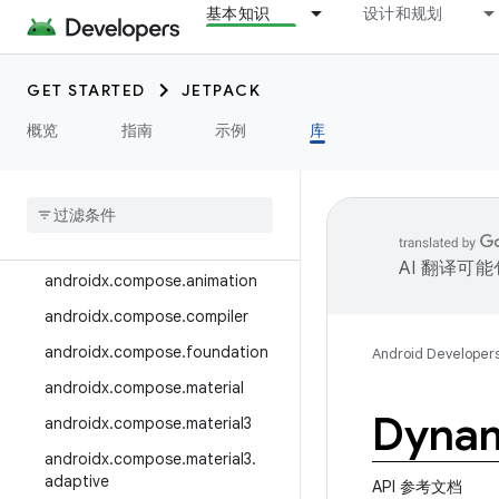
基本知识
设计和规划
androidx.camera.media3
androidx.camera.viewfinder
GET STARTED
JETPACK
androidx.car
概览
指南
示例
库
androidx.car.app
androidx
.
cardview
androidx
.
collection
androidx
.
compose
AI 翻译可
androidx
.
compose
.
animation
androidx
.
compose
.
compiler
androidx
.
compose
.
foundation
Android Developer
androidx
.
compose
.
material
Dynam
androidx
.
compose
.
material3
androidx
.
compose
.
material3
.
adaptive
API 参考文档