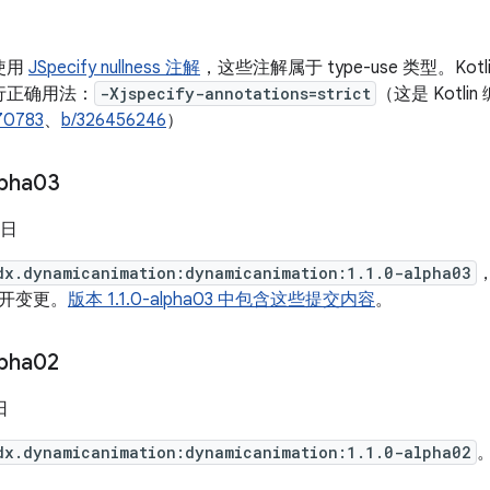
使用
JSpecify nullness 注解
，这些注解属于 type-use 类型。K
行正确用法：
-Xjspecify-annotations=strict
（这是 Kotli
70783
、
b/326456246
）
lpha03
 日
dx.dynamicanimation:dynamicanimation:1.1.0-alpha03
开变更。
版本 1.1.0-alpha03 中包含这些提交内容
。
lpha02
日
dx.dynamicanimation:dynamicanimation:1.1.0-alpha02