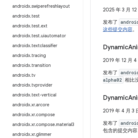
androidx
.
swiperefreshlayout
2025 年 3 月 12
androidx
.
test
发布了
androi
androidx
.
test
.
ext
这些提交内容
。
androidx
.
test
.
uiautomator
androidx
.
textclassifier
Dynamic
An
androidx
.
tracing
2019 年 12 月 4
androidx
.
transition
发布了
androi
androidx
.
tv
alpha02
相比
androidx
.
tvprovider
androidx
.
text-vertical
Dynamic
An
androidx
.
xr
.
arcore
2019 年 4 月 3 
androidx
.
xr
.
compose
发布了
androi
androidx
.
xr
.
compose
.
material3
包含的提交内容
androidx
.
xr
.
glimmer