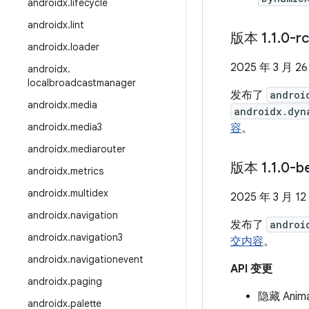
androidx
.
lifecycle
androidx
.
lint
版本 1
.
1
.
0-r
androidx
.
loader
2025 年 3 月 2
androidx
.
localbroadcastmanager
发布了
androi
androidx
.
media
androidx.dyn
androidx
.
media3
容
。
androidx
.
mediarouter
版本 1
.
1
.
0-b
androidx
.
metrics
androidx
.
multidex
2025 年 3 月 12
androidx
.
navigation
发布了
androi
androidx
.
navigation3
交内容
。
androidx
.
navigationevent
API 变更
androidx
.
paging
隐藏 Anim
androidx
.
palette