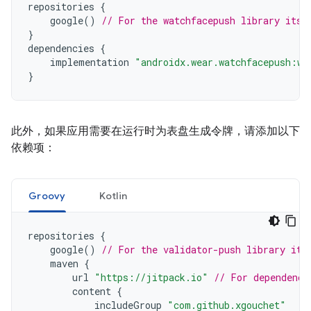
repositories
{
google
()
// For the watchfacepush library itse
}
dependencies
{
implementation
"androidx.wear.watchfacepush:wa
}
此外，如果应用需要在运行时为表盘生成令牌，请添加以下
依赖项：
Groovy
Kotlin
repositories
{
google
()
// For the validator-push library its
maven
{
url
"https://jitpack.io"
// For dependenci
content
{
includeGroup
"com.github.xgouchet"