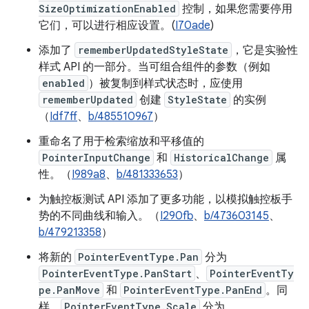
SizeOptimizationEnabled
控制，如果您需要停用
它们，可以进行相应设置。(
I70ade
)
添加了
rememberUpdatedStyleState
，它是实验性
样式 API 的一部分。当可组合组件的参数（例如
enabled
）被复制到样式状态时，应使用
rememberUpdated
创建
StyleState
的实例
（
Idf7ff
、
b/485510967
）
重命名了用于检索缩放和平移值的
PointerInputChange
和
HistoricalChange
属
性。（
I989a8
、
b/481333653
）
为触控板测试 API 添加了更多功能，以模拟触控板手
势的不同曲线和输入。（
I290fb
、
b/473603145
、
b/479213358
）
将新的
PointerEventType.Pan
分为
PointerEventType.PanStart
、
PointerEventTy
pe.PanMove
和
PointerEventType.PanEnd
。同
样，
PointerEventType.Scale
分为