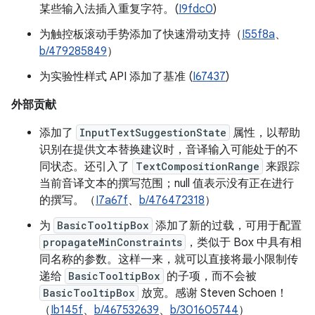
某些输入法插入重复字符。(
I9fdc0
)
为触控板滚动手势添加了快速滑动支持（
I55f8a
、
b/479285849
）
为实验性样式 API 添加了基准 (
I67437
)
外部贡献
添加了
InputTextSuggestionState
属性，以帮助
识别在提供文本替换建议时，音译输入可能处于的不
同状态。还引入了
TextCompositionRange
来跟踪
当前音译文本的撰写范围；null 值表示没有正在进行
的撰写。（
I7a67f
、
b/476472318
）
为
BasicTooltipBox
添加了新的过载，可用于配置
propagateMinConstraints
，类似于 Box 中具有相
同名称的参数。这样一来，就可以直接将最小限制传
递给
BasicTooltipBox
的子项，而不会被
BasicTooltipBox
放宽。感谢 Steven Schoen！
（
Ib145f
、
b/467532639
、
b/301605744
）