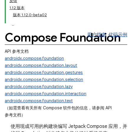
反馈
1.12 版本
版本 1.12.0-beta02
Compose Foundation
用户指南
代码示例
API 参考文档
androidx.compose.foundation
androidx.compose.foundation.layout
androidx.compose.foundation.gestures
androidx.compose.foundation.selection
androidx.compose.foundation.lazy
androidx.compose.foundation.interaction
androidx.compose.foundation.text
（如需查看有关所有 Compose 软件包的信息，请参阅 API
参考文档）
使用现成可用的构建块编写 Jetpack Compose 应用，并