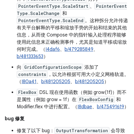
PointerEventType.ScaleStart
、
PointerEvent
Type.ScaleChange
和
PointerEventType.ScaleEnd
。这种拆分允许传递
有关平台解释的平移和缩放手势的开始和结束的其他
信息，从而使 Compose 中的指针输入处理程序能够
使用此信息来正确检测事件，尤其是知道平移或缩放
何时完成。（
I4daf6
、
b/479285849
、
b/481333653
）
向
GridConfigurationScope
添加了
constraints
，以允许根据可用大小定义网格轨道。
（
I80a41
、
b/481205205
、
b/481205205
）
FlexBox
DSL 现在使用函数（例如 grow(1f)）而不
是属性（例如 grow = 1f）在
FlexBoxConfig
和
Modifier.flex 中进行配置。（
I8dbae
、
b/475491619
）
bug 修复
修复了以下 bug：
OutputTransformation
会导致