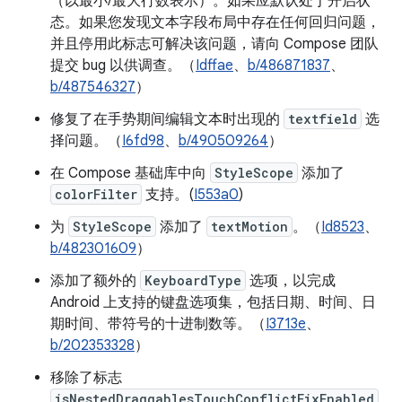
（以最小/最大行数表示）。如果应默认处于开启状
态。如果您发现文本字段布局中存在任何回归问题，
并且停用此标志可解决该问题，请向 Compose 团队
提交 bug 以供调查。（
Idffae
、
b/486871837
、
b/487546327
）
修复了在手势期间编辑文本时出现的
textfield
选
择问题。（
I6fd98
、
b/490509264
）
在 Compose 基础库中向
StyleScope
添加了
colorFilter
支持。(
I553a0
)
为
StyleScope
添加了
textMotion
。（
Id8523
、
b/482301609
）
添加了额外的
KeyboardType
选项，以完成
Android 上支持的键盘选项集，包括日期、时间、日
期时间、带符号的十进制数等。（
I3713e
、
b/202353328
）
移除了标志
isNestedDraggablesTouchConflictFixEnabled