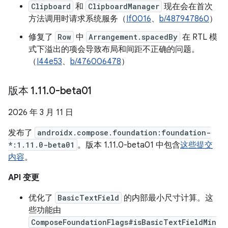
Clipboard
和
ClipboardManager
现在会在首次
方法调用时请求系统服务（
If0016
、
b/487947860
）
修复了
Row
中
Arrangement.spacedBy
在 RTL 模
式下溢出的项会导致布局和间距不正确的问题。
（
I44e53
、
b/476006478
）
版本 1
.
11
.
0-beta01
2026 年 3 月 11 日
发布了
androidx.compose.foundation:foundation-
*:1.11.0-beta01
。版本 1.11.0-beta01 中包含
这些提交
内容
。
API 变更
优化了
BasicTextField
的内部最小尺寸计算。这
些功能由
ComposeFoundationFlags#isBasicTextFieldMin