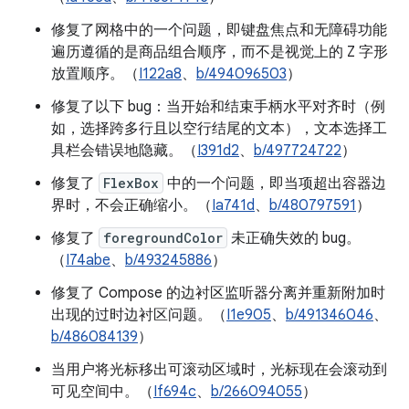
修复了网格中的一个问题，即键盘焦点和无障碍功能
遍历遵循的是商品组合顺序，而不是视觉上的 Z 字形
放置顺序。（
I122a8
、
b/494096503
）
修复了以下 bug：当开始和结束手柄水平对齐时（例
如，选择跨多行且以空行结尾的文本），文本选择工
具栏会错误地隐藏。（
I391d2
、
b/497724722
）
修复了
FlexBox
中的一个问题，即当项超出容器边
界时，不会正确缩小。（
Ia741d
、
b/480797591
）
修复了
foregroundColor
未正确失效的 bug。
（
I74abe
、
b/493245886
）
修复了 Compose 的边衬区监听器分离并重新附加时
出现的过时边衬区问题。（
I1e905
、
b/491346046
、
b/486084139
）
当用户将光标移出可滚动区域时，光标现在会滚动到
可见空间中。（
If694c
、
b/266094055
）