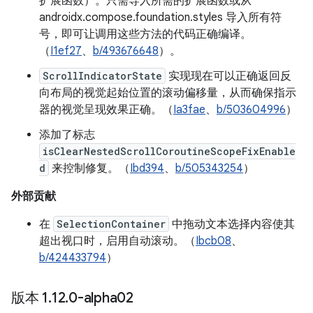
扩展函数）。只需导入所需的扩展函数或从
androidx.compose.foundation.styles 导入所有符
号，即可让调用这些方法的代码正确编译。
（
I1ef27
、
b/493676648
）。
ScrollIndicatorState
实现现在可以正确返回反
向布局的视觉起始位置的滚动偏移量，从而确保指示
器的视觉呈现效果正确。（
Ia3fae
、
b/503604996
）
添加了标志
isClearNestedScrollCoroutineScopeFixEnable
d
来控制修复。（
Ibd394
、
b/505343254
）
外部贡献
在
SelectionContainer
中拖动文本选择内容使其
超出视口时，启用自动滚动。（
Ibcb08
、
b/424433794
）
版本 1
.
12
.
0-alpha02