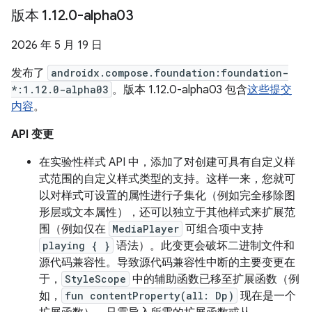
版本 1
.
12
.
0-alpha03
2026 年 5 月 19 日
发布了
androidx.compose.foundation:foundation-
*:1.12.0-alpha03
。版本 1.12.0-alpha03 包含
这些提交
内容
。
API 变更
在实验性样式 API 中，添加了对创建可具有自定义样
式范围的自定义样式类型的支持。这样一来，您就可
以对样式可设置的属性进行子集化（例如完全移除图
形层或文本属性），还可以独立于其他样式来扩展范
围（例如仅在
MediaPlayer
可组合项中支持
playing { }
语法）。此变更会破坏二进制文件和
源代码兼容性。导致源代码兼容性中断的主要变更在
于，
StyleScope
中的辅助函数已移至扩展函数（例
如，
fun contentProperty(all: Dp)
现在是一个