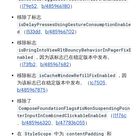
（
I79e52
、
b/485966180
）
移除了标志
isDelayPressesUsingGestureConsumptionEnable
d
（
I533dd
、
b/485966702
）
移除标志
isBringIntoViewRltBouncyBehaviorInPagerFixE
nabled
，因为该标志已在稳定版本中发布。
（
I73fb2
、
b/485967682
）
移除标志
isCacheWindowRefillFixEnabled
，因
为该标志已在稳定版本中发布。（
Ic7505
、
b/485967875
）
移除了
ComposeFoundationFlags#isNonSuspendingPoin
terInputInCombinedClickableEnabled
（
I1f76c
、
b/485966320
、
b/477836055
）
在
StyleScope
中为
contentPadding
和