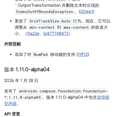
``OutputTransformation 并删除文本时出现的
IndexOutOfBoundsException
。(
I20ee1
)
更改了
GridTrackSize.Auto
行为。现在，它可以
调整从
min-content
到
max-content
的轨道大
小。（
Ifa22e
、
b/477748472
）
外部贡献
添加了对
NumPad
移动键的支持 (
I1ff12
)
版本 1
.
11
.
0-alpha04
2026 年 1 月 28 日
发布了
androidx.compose.foundation:foundation-
*:1.11.0-alpha04
。版本 1.11.0-alpha04 中包含
这些提
交内容
。
API 变更