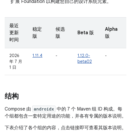
扩展 Foundation 以构建您自己的设计系统元素。
最近
稳定
候选
Alpha
更新
Beta 版
版
版
版
时间
2026
1.11.4
-
1.12.0-
-
年 7 月
beta02
1 日
结构
Compose 由
androidx
中的 7 个 Maven 组 ID 构成。每
个组都包含一套特定用途的功能，并各有专属的版本说明。
下表介绍了各个组的内容，点击链接即可查看其版本说明。