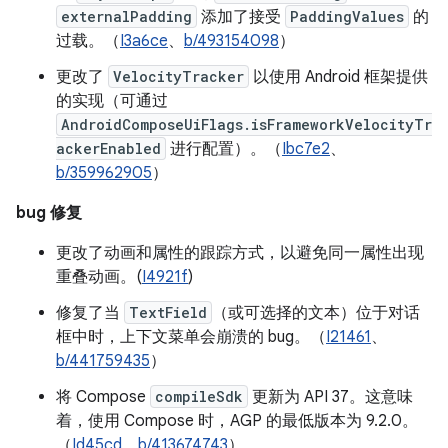
externalPadding
添加了接受
PaddingValues
的
过载。（
I3a6ce
、
b/493154098
）
更改了
VelocityTracker
以使用 Android 框架提供
的实现（可通过
AndroidComposeUiFlags.isFrameworkVelocityTr
ackerEnabled
进行配置）。（
Ibc7e2
、
b/359962905
）
bug 修复
更改了动画和属性的跟踪方式，以避免同一属性出现
重叠动画。(
I4921f
)
修复了当
TextField
（或可选择的文本）位于对话
框中时，上下文菜单会崩溃的 bug。（
I21461
、
b/441759435
）
将 Compose
compileSdk
更新为 API 37。这意味
着，使用 Compose 时，AGP 的最低版本为 9.2.0。
（
Id45cd
、
b/413674743
）