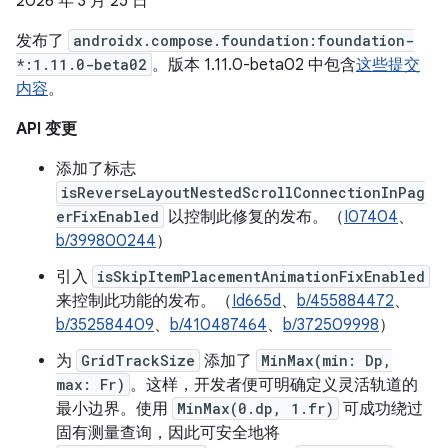
2026 年 3 月 25 日
发布了
androidx.compose.foundation:foundation-
*:1.11.0-beta02
。版本 1.11.0-beta02 中包含
这些提交
内容
。
API 变更
添加了标志
isReverseLayoutNestedScrollConnectionInPag
erFixEnabled
以控制此修复的发布。（
I07404
、
b/399800244
）
引入
isSkipItemPlacementAnimationFixEnabled
来控制此功能的发布。（
Id665d
、
b/455884472
、
b/352584409
、
b/410487464
、
b/372509998
）
为
GridTrackSize
添加了
MinMax(min: Dp,
max: Fr)
。这样，开发者便可明确定义灵活轨道的
最小边界。使用
MinMax(0.dp, 1.fr)
可成功绕过
固有测量查询，因此可安全地将