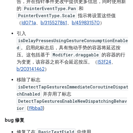
告，并在指针事件更改中提供更多信息，同时使用新
的
PointerEventType.Pan
和
PointerEventType.Scale
指示将设置这些值
（
Id071a
、
b/315527861
、
b/459831570
）
引入
isDelayPressesUsingGestureConsumptionEnable
d
。启用此标志后，具有拖动手势的容器将延迟按
压。这包括基于
Modifier.draggable
的容器的行
为变更，该容器之前不会延迟按压。（
I53f24
、
b/203141462
）
移除了标志
isDetectTapGesturesImmediateCoroutineDispat
chEnabled
并弃用了标志
DetectTapGesturesEnableNewDispatchingBehav
ior
(
I9bba3
)
bug 修复
修复了在
BasicTextField
中使用