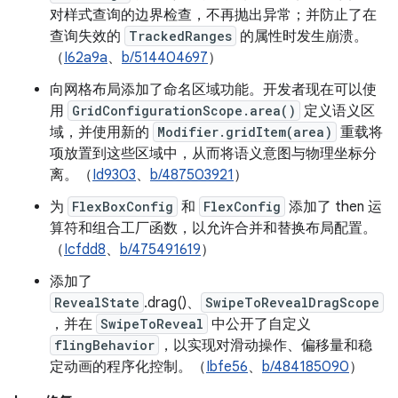
对样式查询的边界检查，不再抛出异常；并防止了在
查询失效的
TrackedRanges
的属性时发生崩溃。
（
I62a9a
、
b/514404697
）
向网格布局添加了命名区域功能。开发者现在可以使
用
GridConfigurationScope.area()
定义语义区
域，并使用新的
Modifier.gridItem(area)
重载将
项放置到这些区域中，从而将语义意图与物理坐标分
离。（
Id9303
、
b/487503921
）
为
FlexBoxConfig
和
FlexConfig
添加了 then 运
算符和组合工厂函数，以允许合并和替换布局配置。
（
Icfdd8
、
b/475491619
）
添加了
RevealState
.drag()、
SwipeToRevealDragScope
，并在
SwipeToReveal
中公开了自定义
flingBehavior
，以实现对滑动操作、偏移量和稳
定动画的程序化控制。（
Ibfe56
、
b/484185090
）