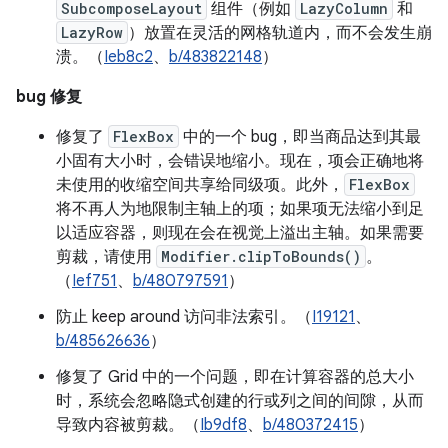
SubcomposeLayout
组件（例如
LazyColumn
和
LazyRow
）放置在灵活的网格轨道内，而不会发生崩
溃。（
Ieb8c2
、
b/483822148
）
bug 修复
修复了
FlexBox
中的一个 bug，即当商品达到其最
小固有大小时，会错误地缩小。现在，项会正确地将
未使用的收缩空间共享给同级项。此外，
FlexBox
将不再人为地限制主轴上的项；如果项无法缩小到足
以适应容器，则现在会在视觉上溢出主轴。如果需要
剪裁，请使用
Modifier.clipToBounds()
。
（
Ief751
、
b/480797591
）
防止 keep around 访问非法索引。（
I19121
、
b/485626636
）
修复了 Grid 中的一个问题，即在计算容器的总大小
时，系统会忽略隐式创建的行或列之间的间隙，从而
导致内容被剪裁。（
Ib9df8
、
b/480372415
）