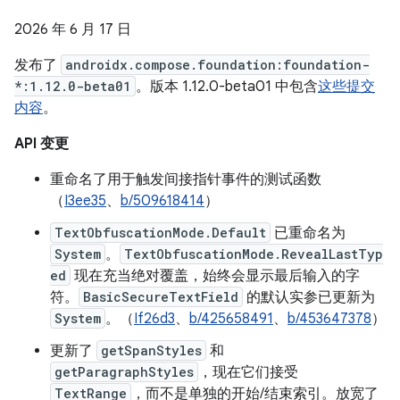
2026 年 6 月 17 日
发布了
androidx.compose.foundation:foundation-
*:1.12.0-beta01
。版本 1.12.0-beta01 中包含
这些提交
内容
。
API 变更
重命名了用于触发间接指针事件的测试函数
（
I3ee35
、
b/509618414
）
TextObfuscationMode.Default
已重命名为
System
。
TextObfuscationMode.RevealLastTyp
ed
现在充当绝对覆盖，始终会显示最后输入的字
符。
BasicSecureTextField
的默认实参已更新为
System
。（
If26d3
、
b/425658491
、
b/453647378
）
更新了
getSpanStyles
和
getParagraphStyles
，现在它们接受
TextRange
，而不是单独的开始/结束索引。放宽了