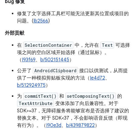
bug 修复
修复了文字选择工具栏可能无法更新其位置或项目的
问题。(
Ib2566
)
外部贡献
在
SelectionContainer
中，允许在
Text
可选择
项之间的空白区域开始选择（通过鼠标）。
（
I93f69
、
b/502151445
）
公开了
AndroidClipboard
接口以供测试，从而提
供了一种模拟剪贴板实现的方法（
Ie4d72
、
b/512924975
）
为
commitText()
和
setComposingText()
的
TextAttribute
变体添加了向后兼容性。对于
SDK>=37，无障碍服务将能够宣布是否选择了建议的
替换文本。对于 SDK<37，不会影响语音反馈（即现
有行为）。（
I90e3d
、
b/439879822
）