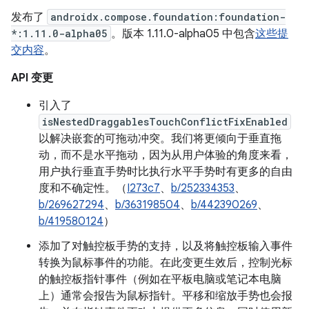
发布了
androidx.compose.foundation:foundation-
*:1.11.0-alpha05
。版本 1.11.0-alpha05 中包含
这些提
交内容
。
API 变更
引入了
isNestedDraggablesTouchConflictFixEnabled
以解决嵌套的可拖动冲突。我们将更倾向于垂直拖
动，而不是水平拖动，因为从用户体验的角度来看，
用户执行垂直手势时比执行水平手势时有更多的自由
度和不确定性。（
I273c7
、
b/252334353
、
b/269627294
、
b/363198504
、
b/442390269
、
b/419580124
）
添加了对触控板手势的支持，以及将触控板输入事件
转换为鼠标事件的功能。在此变更生效后，控制光标
的触控板指针事件（例如在平板电脑或笔记本电脑
上）通常会报告为鼠标指针。平移和缩放手势也会报