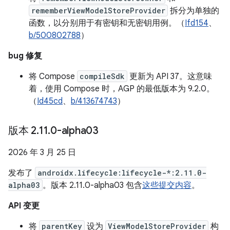
rememberViewModelStoreProvider
拆分为单独的
函数，以分别用于有密钥和无密钥用例。（
Ifd154
、
b/500802788
）
bug 修复
将 Compose
compileSdk
更新为 API 37。这意味
着，使用 Compose 时，AGP 的最低版本为 9.2.0。
（
Id45cd
、
b/413674743
）
版本 2
.
11
.
0-alpha03
2026 年 3 月 25 日
发布了
androidx.lifecycle:lifecycle-*:2.11.0-
alpha03
。版本 2.11.0-alpha03 包含
这些提交内容
。
API 变更
将
parentKey
设为
ViewModelStoreProvider
构