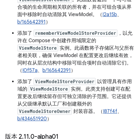
合项的生命周期相关联的所有者，并在可组合项从界
面中移除时自动清除其 ViewModel。（
I2a15b
、
b/165642391
）
添加了
rememberViewModelStoreProvider
，以允
许在 Compose 中创建作用域限定的
ViewModelStore
实例。此函数将子存储区与父所有
者相关联，确保 ViewModel 在配置更改后继续有效，
同时在从层次结构中移除可组合项时自动清除它们。
（
I0f57a
、
b/165642391
）
添加了
ViewModelStoreProvider
以管理具有作用
域的
ViewModelStore
实例。此类支持创建可在配
置更改后继续留存但可独立清除的子范围。它还提供
从父级继承默认工厂和创建额外的
ViewModelStoreOwner
封装容器。（
I87f4f
、
b/434651920
）
版本 2
.
11
.
0-alpha01