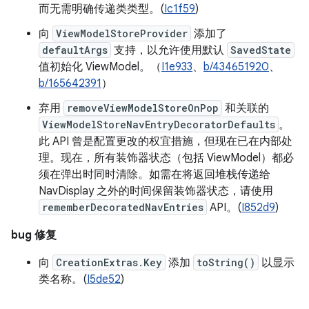
而无需明确传递类类型。(
Ic1f59
)
向
ViewModelStoreProvider
添加了
defaultArgs
支持，以允许使用默认
SavedState
值初始化 ViewModel。（
I1e933
、
b/434651920
、
b/165642391
）
弃用
removeViewModelStoreOnPop
和关联的
ViewModelStoreNavEntryDecoratorDefaults
。
此 API 曾是配置更改的权宜措施，但现在已在内部处
理。现在，所有装饰器状态（包括 ViewModel）都必
须在弹出时同时清除。如需在将返回堆栈传递给
NavDisplay 之外的时间保留装饰器状态，请使用
rememberDecoratedNavEntries
API。(
I852d9
)
bug 修复
向
CreationExtras.Key
添加
toString()
以显示
类名称。(
I5de52
)