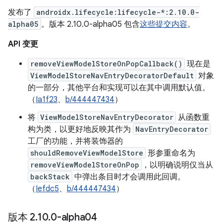
发布了
androidx.lifecycle:lifecycle-*:2.10.0-
alpha05
。版本 2.10.0-alpha05 包含
这些提交内容
。
API 变更
removeViewModelStoreOnPopCallback()
现在是
ViewModelStoreNavEntryDecoratorDefault
对象
的一部分，其他平台和实现可以在其中调用默认值。
（
Ia1f23
、
b/444447434
）
将
ViewModelStoreNavEntryDecorator
从函数重
构为类，以更好地反映其作为
NavEntryDecorator
工厂的功能，并将装饰器的
shouldRemoveViewModelStore
形参重命名为
removeViewModelStoreOnPop
，以明确说明仅当从
backStack
中弹出条目时才会调用此回调。
（
Iefdc5
、
b/444447434
）
版本 2
.
10
.
0-alpha04