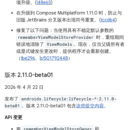
项升级。(
I48e65
)
在升级到 Compose Multiplatform 1.11.0 时，防止与
旧版 JetBrains 分叉版本出现符号重复。(
Iccd64
)
修复了以下问题：当使用具有不稳定默认参数的
rememberViewModelStoreProvider
时，重组期间
错误地清除了
ViewModels
。现在，仅当父级所有者
或显式键发生更改时，提供程序才会重新创建。
（
Ibe296
、
b/501792448
）
版本 2
.
11
.
0-beta01
2026 年 4 月 22 日
发布了
androidx.lifecycle:lifecycle-*:2.11.0-
beta01
。版本 2.11.0-beta01 包含
这些提交内容
。
API 变更
将
rememberViewModelStoreOwner
和