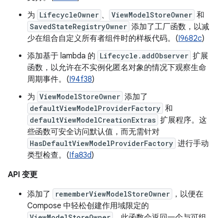
为
LifecycleOwner
、
ViewModelStoreOwner
和
SavedStateRegistryOwner
添加了工厂函数，以减
少在组合自定义所有者组件时的样板代码。(
I9682c
)
添加基于 lambda 的
Lifecycle.addObserver
扩展
函数，以允许在不实例化匿名对象的情况下观察生命
周期事件。(
I94f38
)
为
ViewModelStoreOwner
添加了
defaultViewModelProviderFactory
和
defaultViewModelCreationExtras
扩展程序。这
些函数可安全访问默认值，而无需针对
HasDefaultViewModelProviderFactory
进行手动
类型检查。(
Ifa83d
)
API 变更
添加了
rememberViewModelStoreOwner
，以便在
Compose 中轻松创建作用域限定的
ViewModelStoreOwner
。此函数会返回一个与可组