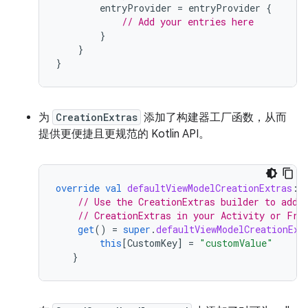
entryProvider
=
entryProvider
{
// Add your entries here
}
}
}
为
CreationExtras
添加了构建器工厂函数，从而
提供更便捷且更规范的 Kotlin API。
override
val
defaultViewModelCreationExtras
:
// Use the CreationExtras builder to add 
// CreationExtras in your Activity or Fra
get
()
=
super
.
defaultViewModelCreationExt
this
[
CustomKey
]
=
"customValue"
}