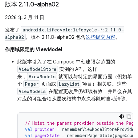
版本 2
.
11
.
0-alpha02
2026 年 3 月 11 日
发布了
androidx.lifecycle:lifecycle-*:2.11.0-
alpha02
。版本 2.11.0-alpha02 包含
这些提交内容
。
作用域限定的 ViewModel
此版本引入了在 Compose 中创建限定范围的
ViewModelStore
实例的 API。这样一
来，
ViewModels
就可以与特定的界面范围（例如单
个
Pager
页面或
LazyList
项目）相关联。这些
ViewModels
在配置更改后仍继续有效，并且会在其
对应的可组合项从层次结构中永久移除时自动清除。
// Hoist the parent provider outside the Page
val
provider
=
rememberViewModelStoreProvider
val
pagerState
=
rememberPagerState
(
pageCount