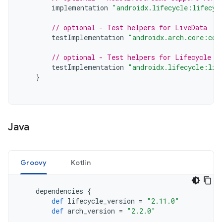
implementation
"androidx.lifecycle:lifecyc
// optional - Test helpers for LiveData
testImplementation
"androidx.arch.core:cor
// optional - Test helpers for Lifecycle r
testImplementation
"androidx.lifecycle:lif
}
Java
Groovy
Kotlin
dependencies
{
def
lifecycle_version
=
"2.11.0"
def
arch_version
=
"2.2.0"