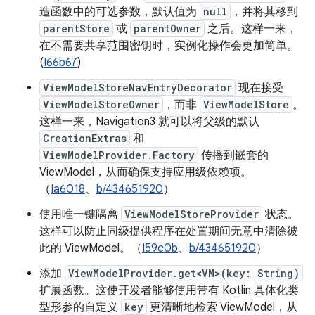
造函数中的可选参数，默认值为
null
，并将其移到
parentStore
或
parentOwner
之后。这样一来，
在不需要共享范围密钥时，实例化操作会更加简单。
(
I66b67
)
ViewModelStoreNavEntryDecorator
现在接受
ViewModelStoreOwner
，而非
ViewModelStore
。
这样一来，Navigation3 就可以将父级的默认
CreationExtras
和
ViewModelProvider.Factory
传播到嵌套的
ViewModel，从而确保支持应用级依赖项。
（
Ia6018
、
b/434651920
）
使用唯一键隔离
ViewModelStoreProvider
状态。
这样可以防止同级提供程序在处置期间无意中清除彼
此的 ViewModel。（
I59c0b
、
b/434651920
）
添加
ViewModelProvider.get<VM>(key: String)
扩展函数。这使开发者能够使用带有 Kotlin 具体化类
型形参的自定义
key
更清晰地检索 ViewModel，从