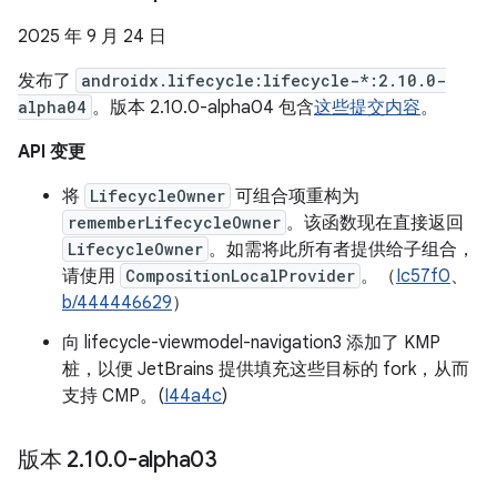
2025 年 9 月 24 日
发布了
androidx.lifecycle:lifecycle-*:2.10.0-
alpha04
。版本 2.10.0-alpha04 包含
这些提交内容
。
API 变更
将
LifecycleOwner
可组合项重构为
rememberLifecycleOwner
。该函数现在直接返回
LifecycleOwner
。如需将此所有者提供给子组合，
请使用
CompositionLocalProvider
。（
Ic57f0
、
b/444446629
）
向 lifecycle-viewmodel-navigation3 添加了 KMP
桩，以便 JetBrains 提供填充这些目标的 fork，从而
支持 CMP。(
I44a4c
)
版本 2
.
10
.
0-alpha03