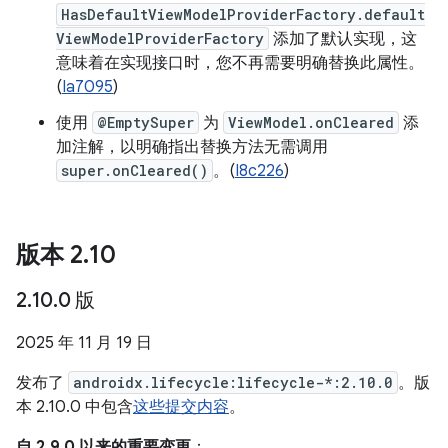
HasDefaultViewModelProviderFactory.default
ViewModelProviderFactory
添加了默认实现，这
意味着在实现接口时，您不再需要明确替换此属性。
(
Ia7095
)
使用
@EmptySuper
为
ViewModel.onCleared
添
加注解，以明确指出替换方法无需调用
super.onCleared()
。(
I8c226
)
版本 2
.
10
2
.
10
.
0 版
2025 年 11 月 19 日
发布了
androidx.lifecycle:lifecycle-*:2.10.0
。版
本 2.10.0 中包含
这些提交内容
。
自 2.9.0 以来的重要变更
：