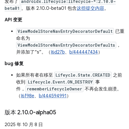
发布了
androidx.lifecycle:lifecycle-*:2.10.0-
beta01
。版本 2.10.0-beta01 包含
这些提交内容
。
API 变更
ViewModelStoreNavEntryDecoratorDefault
已重
命名为
ViewModelStoreNavEntryDecoratorDefaults
，
并添加了“s”。（
I6d27b
、
b/444447434
）
bug 修复
如果所有者在移至
Lifeycle.State.CREATED
之前
收到
Lifecycle.Event.ON_DESTROY
事
件，
rememberLifecycleOwner
不再会发生崩溃。
（
I6f98e
、
b/444594991
）
版本 2
.
10
.
0-alpha05
2025 年 10 月 8 日