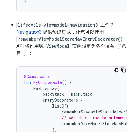
}
lifecycle-viewmodel-navigation3
工件为
Navigation3
提供预建集成，让您可以使用
rememberViewModelStoreNavEntryDecorator()
API 将作用域
ViewModel
实例限定为各个屏幕（“条
目”）：
@Composable
fun
MyComposable
()
{
NavDisplay
(
backStack
=
backStack
,
entryDecorators
=
listOf
(
rememberSaveableStateHolderNa
// Add this line to automatic
rememberViewModelStoreNavEntr
),