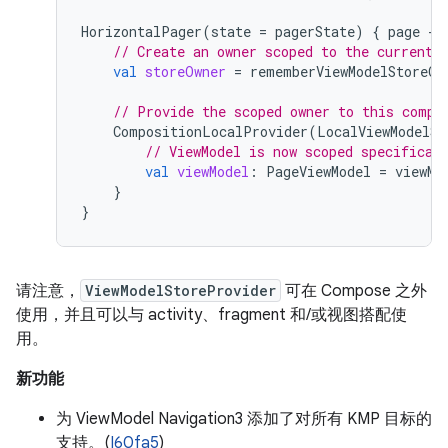
HorizontalPager
(
state
=
pagerState
)
{
page
-
// Create an owner scoped to the current 
val
storeOwner
=
rememberViewModelStoreOw
// Provide the scoped owner to this compo
CompositionLocalProvider
(
LocalViewModelSt
// ViewModel is now scoped specifical
val
viewModel
:
PageViewModel
=
viewMo
}
}
请注意，
ViewModelStoreProvider
可在 Compose 之外
使用，并且可以与 activity、fragment 和/或视图搭配使
用。
新功能
为 ViewModel Navigation3 添加了对所有 KMP 目标的
支持。(
I60fa5
)