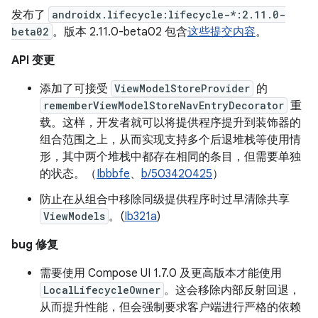
发布了
androidx.lifecycle:lifecycle-*:2.11.0-
beta02
。版本 2.11.0-beta02 包含
这些提交内容
。
API 变更
添加了可接受
ViewModelStoreProvider
的
rememberViewModelStoreNavEntryDecorator
重
载。这样，开发者就可以将提供程序提升到装饰器的
组合范围之上，从而实现支持多个后退堆栈等使用情
形，其中两个堆栈中都存在相同的条目，但需要单独
的状态。（
Ibbbfe
、
b/503420425
）
防止在从组合中移除同级提供程序时过早清除共享
ViewModels
。(
Ib321a
)
bug 修复
需要使用 Compose UI 1.7.0 及更高版本才能使用
LocalLifecycleOwner
。这会移除内部反射回退，
从而提升性能，但会强制要求客户端进行严格的依赖