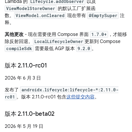
Lambda 的
Lifecycle.addObserver
以及
ViewModelStoreOwner
的默认工厂扩展函
数。
ViewModel.onCleared
现在带有
@EmptySuper
注
释。
其他更改
- 现在需要使用 Compose 界面
1.7.0+
，才能移
除反射回退。
LocalLifecycleOwner
更新到 Compose
compileSdk
需要最低 AGP 版本
9.2.0
。
版本 2
.
11
.
0-rc01
2026 年 6 月 3 日
发布了
androidx.lifecycle:lifecycle-*:2.11.0-
rc01
。版本 2.11.0-rc01 包含
这些提交内容
。
版本 2
.
11
.
0-beta02
2026 年 5 月 19 日