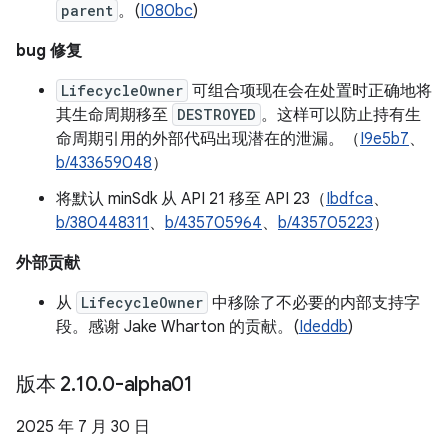
parent
。(
I080bc
)
bug 修复
LifecycleOwner
可组合项现在会在处置时正确地将
其生命周期移至
DESTROYED
。这样可以防止持有生
命周期引用的外部代码出现潜在的泄漏。（
I9e5b7
、
b/433659048
）
将默认 minSdk 从 API 21 移至 API 23（
Ibdfca
、
b/380448311
、
b/435705964
、
b/435705223
）
外部贡献
从
LifecycleOwner
中移除了不必要的内部支持字
段。感谢 Jake Wharton 的贡献。(
Ideddb
)
版本 2
.
10
.
0-alpha01
2025 年 7 月 30 日