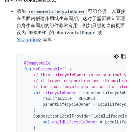
添加
rememberLifecycleOwner
可组合项，以直接
在界面内创建作用域生命周期。这对于需要独立管理
自身生命周期的组件非常有用，例如只想将当前页面
设为
RESUMED
的
HorizontalPager
或
Navigation3
等库：
@Composable
fun
MyComposable
()
{
// This LifecycleOwner is automatically m
// it leaves composition and its maxLifec
// the maxLifecycle you set or the Lifecy
val
lifecycleOwner
=
rememberLifecycleOwn
maxLifecycle
=
RESUMED
,
parentLifecycleOwner
=
LocalLifecycle
)
CompositionLocalProvider
(
LocalLifecycleOw
val
childLifecycleOwner
=
LocalLifecy
}