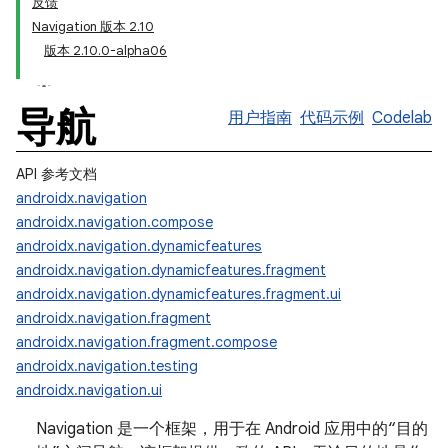
反馈
Navigation 版本 2.10
版本 2.10.0-alpha06
导航
用户指南
代码示例
Codelab
API 参考文档
androidx.navigation
androidx.navigation.compose
androidx.navigation.dynamicfeatures
androidx.navigation.dynamicfeatures.fragment
androidx.navigation.dynamicfeatures.fragment.ui
androidx.navigation.fragment
androidx.navigation.fragment.compose
androidx.navigation.testing
androidx.navigation.ui
Navigation 是一个框架，用于在 Android 应用中的“目的