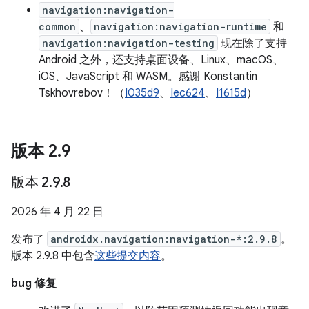
navigation:navigation-
common
、
navigation:navigation-runtime
和
navigation:navigation-testing
现在除了支持
Android 之外，还支持桌面设备、Linux、macOS、
iOS、JavaScript 和 WASM。感谢 Konstantin
Tskhovrebov！（
I035d9
、
Iec624
、
I1615d
）
版本 2
.
9
版本 2
.
9
.
8
2026 年 4 月 22 日
发布了
androidx.navigation:navigation-*:2.9.8
。
版本 2.9.8 中包含
这些提交内容
。
bug 修复