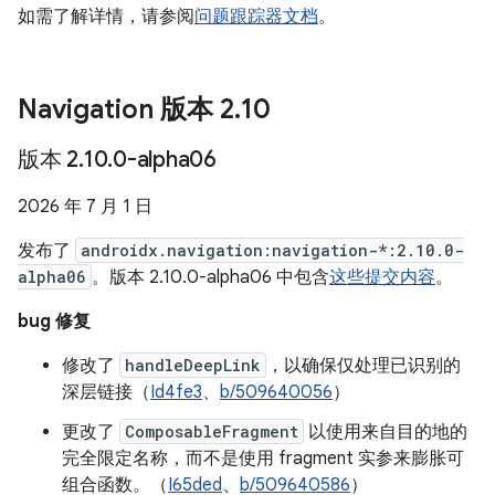
如需了解详情，请参阅
问题跟踪器文档
。
Navigation 版本 2
.
10
版本 2
.
10
.
0-alpha06
2026 年 7 月 1 日
发布了
androidx.navigation:navigation-*:2.10.0-
alpha06
。版本 2.10.0-alpha06 中包含
这些提交内容
。
bug 修复
修改了
handleDeepLink
，以确保仅处理已识别的
深层链接（
Id4fe3
、
b/509640056
）
更改了
ComposableFragment
以使用来自目的地的
完全限定名称，而不是使用 fragment 实参来膨胀可
组合函数。（
I65ded
、
b/509640586
）