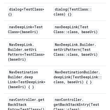
dialog<Test
Class>
dialog(
Test
Class
::
{}
class) {}
nav
Deep
Link<Test
navDeepLink(
Test
Class>(base
Uri)
Class
::
class
,
base
Uri)
Nav
Deep
Link
.
Nav
Deep
Link
.
Builder
.
Builder
.
set
Uri
setUriPattern(
Test
Pattern<Test
Class>
Class
::
class
,
base
Uri)
(base
Uri)
Nav
Destination
Nav
Destination
Builder
.
Builder
.
deep
deepLink(
Test
Deep
Link
::
Link<Test
Deep
Link>
class
,
base
Uri) { }
(base
Uri) { }
nav
Controller
.
get
nav
Controller
.
Back
Stack
getBackStackEntry(
Test
Entry<Test
Class>()
Class
::
class)