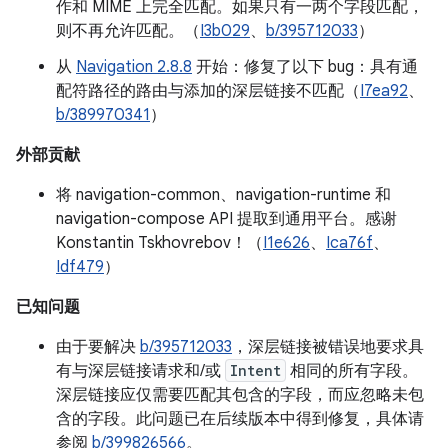
作和 MIME 上完全匹配。如果只有一两个字段匹配，
则不再允许匹配。（
I3b029
、
b/395712033
）
从
Navigation 2.8.8
开始：修复了以下 bug：具有通
配符路径的路由与添加的深层链接不匹配（
I7ea92
、
b/389970341
）
外部贡献
将 navigation-common、navigation-runtime 和
navigation-compose API 提取到通用平台。感谢
Konstantin Tskhovrebov！（
I1e626
、
Ica76f
、
Idf479
）
已知问题
由于要解决
b/395712033
，深层链接被错误地要求具
有与深层链接请求和/或
Intent
相同的所有字段。
深层链接应仅需要匹配其包含的字段，而应忽略未包
含的字段。此问题已在后续版本中得到修复，具体请
参阅
b/399826566
。