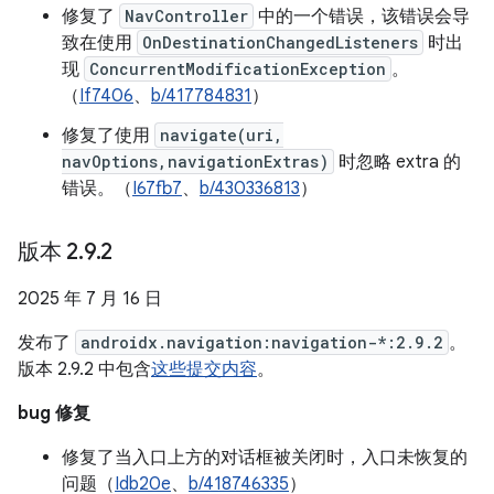
修复了
NavController
中的一个错误，该错误会导
致在使用
OnDestinationChangedListeners
时出
现
ConcurrentModificationException
。
（
If7406
、
b/417784831
）
修复了使用
navigate(uri,
navOptions,navigationExtras)
时忽略 extra 的
错误。（
I67fb7
、
b/430336813
）
版本 2
.
9
.
2
2025 年 7 月 16 日
发布了
androidx.navigation:navigation-*:2.9.2
。
版本 2.9.2 中包含
这些提交内容
。
bug 修复
修复了当入口上方的对话框被关闭时，入口未恢复的
问题（
Idb20e
、
b/418746335
）