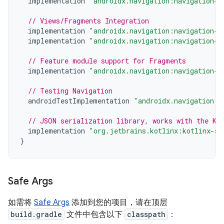
implementation
"androidx.navigation:navigation-c
// Views/Fragments Integration
implementation
"androidx.navigation:navigation-f
implementation
"androidx.navigation:navigation-u
// Feature module support for Fragments
implementation
"androidx.navigation:navigation-d
// Testing Navigation
androidTestImplementation
"androidx.navigation:n
// JSON serialization library, works with the Ko
implementation
"org.jetbrains.kotlinx:kotlinx-se
}
Safe Args
如需将
Safe Args
添加到您的项目，请在顶层
build.gradle
文件中包含以下
classpath
：