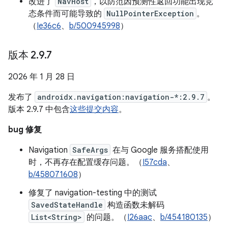
改进了
NavHost
，以防范因预测性返回功能出现竞
态条件而可能导致的
NullPointerException
。
（
Ie36c6
、
b/500945998
）
版本 2
.
9
.
7
2026 年 1 月 28 日
发布了
androidx.navigation:navigation-*:2.9.7
。
版本 2.9.7 中包含
这些提交内容
。
bug 修复
Navigation
SafeArgs
在与 Google 服务搭配使用
时，不再存在配置缓存问题。（
I57cda
、
b/458071608
）
修复了 navigation-testing 中的测试
SavedStateHandle
构造函数未解码
List<String>
的问题。（
I26aac
、
b/454180135
）