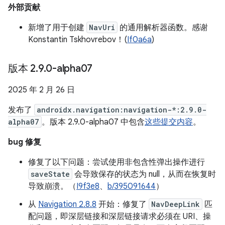
外部贡献
新增了用于创建
NavUri
的通用解析器函数。感谢
Konstantin Tskhovrebov！(
If0a6a
)
版本 2
.
9
.
0-alpha07
2025 年 2 月 26 日
发布了
androidx.navigation:navigation-*:2.9.0-
alpha07
。版本 2.9.0-alpha07 中包含
这些提交内容
。
bug 修复
修复了以下问题：尝试使用非包含性弹出操作进行
saveState
会导致保存的状态为 null，从而在恢复时
导致崩溃。（
I9f3e8
、
b/395091644
）
从
Navigation 2.8.8
开始：修复了
NavDeepLink
匹
配问题，即深层链接和深层链接请求必须在 URI、操