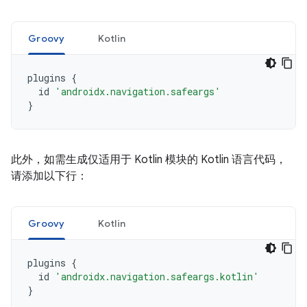
Groovy
Kotlin
plugins
{
id
'androidx.navigation.safeargs'
}
此外，如需生成仅适用于 Kotlin 模块的 Kotlin 语言代码，
请添加以下行：
Groovy
Kotlin
plugins
{
id
'androidx.navigation.safeargs.kotlin'
}