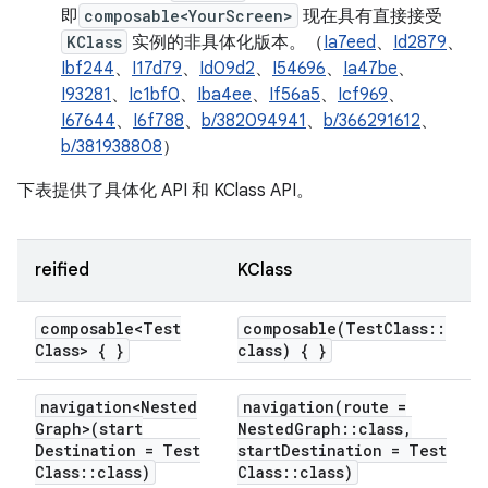
即
composable<YourScreen>
现在具有直接接受
KClass
实例的非具体化版本。（
Ia7eed
、
Id2879
、
Ibf244
、
I17d79
、
Id09d2
、
I54696
、
Ia47be
、
I93281
、
Ic1bf0
、
Iba4ee
、
If56a5
、
Icf969
、
I67644
、
I6f788
、
b/382094941
、
b/366291612
、
b/381938808
）
下表提供了具体化 API 和 KClass API。
reified
KClass
composable<Test
composable(
Test
Class
::
Class> { }
class) { }
navigation<Nested
navigation(
route =
Graph>(start
Nested
Graph
::
class
,
Destination = Test
start
Destination = Test
Class
::
class)
Class
::
class)