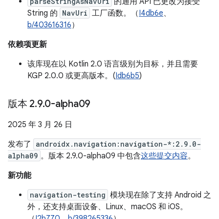
parseStringAsNavUri
的通用 API 已更改为接受
String 的
NavUri
工厂函数。（
I4db6e
、
b/403616316
）
依赖项更新
该库现在以 Kotlin 2.0 语言级别为目标，并且需要
KGP 2.0.0 或更高版本。(
Idb6b5
)
版本 2
.
9
.
0-alpha09
2025 年 3 月 26 日
发布了
androidx.navigation:navigation-*:2.9.0-
alpha09
。版本 2.9.0-alpha09 中包含
这些提交内容
。
新功能
navigation-testing
模块现在除了支持 Android 之
外，还支持桌面设备、Linux、macOS 和 iOS。
（
I2b770
、
b/398265336
）