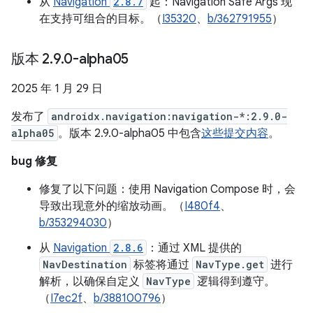
从
Navigation
2.8.7
起：Navigation Safe Args 现
在支持可组合的目标。（
I35320
、
b/362791955
）
版本 2
.
9
.
0-alpha05
2025 年 1 月 29 日
发布了
androidx.navigation:navigation-*:2.9.0-
alpha05
。版本 2.9.0-alpha05 中包含
这些提交内容
。
bug 修复
修复了以下问题：使用 Navigation Compose 时，会
导致出现意外的缩放动画。（
I480f4
、
b/353294030
）
从
Navigation
2.8.6
：通过 XML 提供的
NavDestination
标签将通过
NavType.get
进行
解析，以确保自定义
NavType
逻辑得到遵守。
（
I7ec2f
、
b/388100796
）