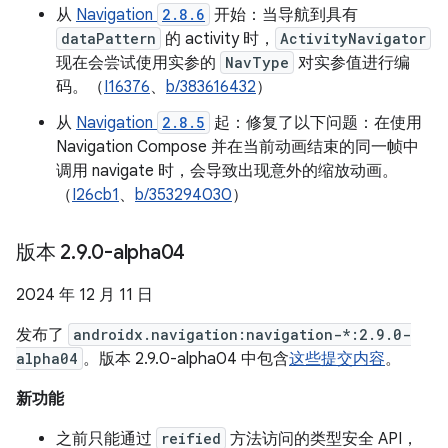
从
Navigation
2.8.6
开始：当导航到具有
dataPattern
的 activity 时，
ActivityNavigator
现在会尝试使用实参的
NavType
对实参值进行编
码。（
I16376
、
b/383616432
）
从
Navigation
2.8.5
起：修复了以下问题：在使用
Navigation Compose 并在当前动画结束的同一帧中
调用 navigate 时，会导致出现意外的缩放动画。
（
I26cb1
、
b/353294030
）
版本 2
.
9
.
0-alpha04
2024 年 12 月 11 日
发布了
androidx.navigation:navigation-*:2.9.0-
alpha04
。版本 2.9.0-alpha04 中包含
这些提交内容
。
新功能
之前只能通过
reified
方法访问的类型安全 API，