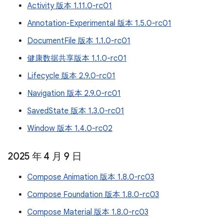
Activity 版本 1.11.0-rc01
Annotation-Experimental 版本 1.5.0-rc01
DocumentFile 版本 1.1.0-rc01
健康数据共享版本 1.1.0-rc01
Lifecycle 版本 2.9.0-rc01
Navigation 版本 2.9.0-rc01
SavedState 版本 1.3.0-rc01
Window 版本 1.4.0-rc02
2025 年 4 月 9 日
Compose Animation 版本 1.8.0-rc03
Compose Foundation 版本 1.8.0-rc03
Compose Material 版本 1.8.0-rc03