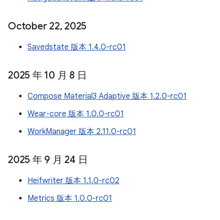
October 22
,
2025
Savedstate 版本 1.4.0-rc01
2025 年 10 月 8 日
Compose Material3 Adaptive 版本 1.2.0-rc01
Wear-core 版本 1.0.0-rc01
WorkManager 版本 2.11.0-rc01
2025 年 9 月 24 日
Heifwriter 版本 1.1.0-rc02
Metrics 版本 1.0.0-rc01