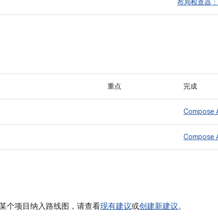
布局检查器：
重点
完成
Compose 
Compose 
某个项目纳入路线图，请查看
现有建议
或
创建新建议
。