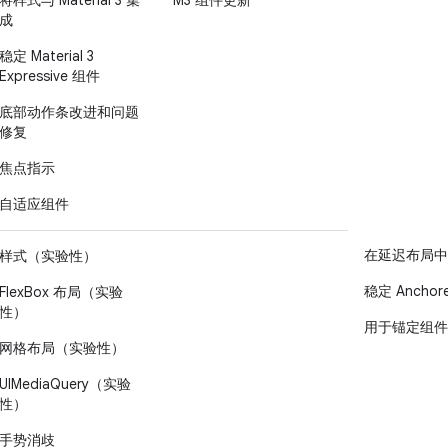
将样式与 Material 3 集
M3 组件更新
成
稳定 Material 3
Expressive 组件
底部动作条改进和问题
修复
焦点指示
自适应组件
在延迟布局中
样式（实验性）
稳定 Anchore
FlexBox 布局（实验
性）
用于锚定组件的
网格布局（实验性）
UIMediaQuery（实验
性）
手势消歧