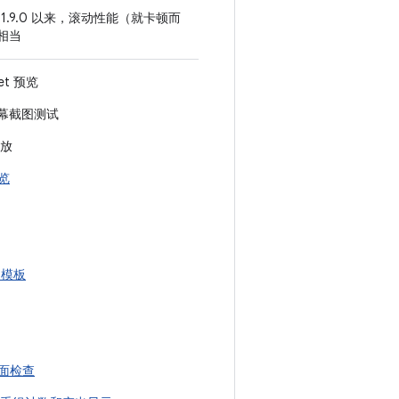
e 1.9.0 以来，滚动性能（就卡顿而
 相当
get 预览
 屏幕截图测试
放
预览
w 模板
界面检查