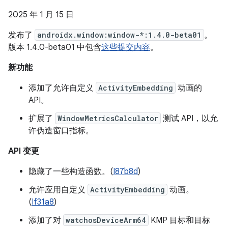
2025 年 1 月 15 日
发布了
androidx.window:window-*:1.4.0-beta01
。
版本 1.4.0-beta01 中包含
这些提交内容
。
新功能
添加了允许自定义
ActivityEmbedding
动画的
API。
扩展了
WindowMetricsCalculator
测试 API，以允
许伪造窗口指标。
API 变更
隐藏了一些构造函数。(
I87b8d
)
允许应用自定义
ActivityEmbedding
动画。
(
If31a8
)
添加了对
watchosDeviceArm64
KMP 目标和目标