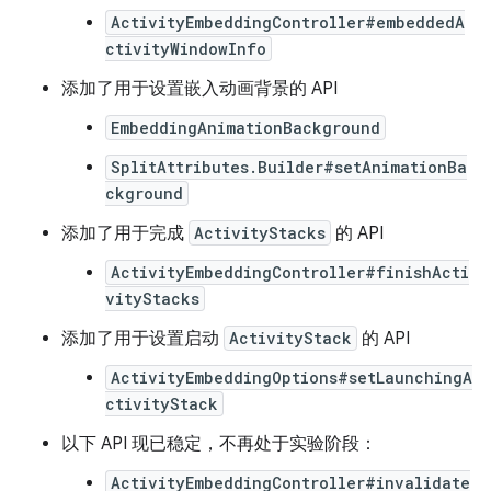
ActivityEmbeddingController#embeddedA
ctivityWindowInfo
添加了用于设置嵌入动画背景的 API
EmbeddingAnimationBackground
SplitAttributes.Builder#setAnimationBa
ckground
添加了用于完成
ActivityStacks
的 API
ActivityEmbeddingController#finishActi
vityStacks
添加了用于设置启动
ActivityStack
的 API
ActivityEmbeddingOptions#setLaunchingA
ctivityStack
以下 API 现已稳定，不再处于实验阶段：
ActivityEmbeddingController#invalidate