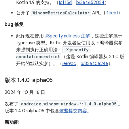
Kotlin 1.9 的支持。（
Icf15d
、
b/364652024
）
公开了
WindowMetricsCalculator
API。(
I1cebf
)
bug 修复
此库现在使用
JSpecify nullness 注解
，这些注解属于
type-use 类型。Kotlin 开发者应使用以下编译器实参
来强制执行正确用法：
-Xjspecify-
annotations=strict
（这是 Kotlin 编译器从 2.1.0 版
开始的默认实参）。（
Ie69ac
、
b/326456246
）
版本 1
.
4
.
0-alpha05
2024 年 10 月 16 日
发布了
androidx.window:window-*:1.4.0-alpha05
。
版本 1.4.0-alpha05 中包含
这些提交内容
。
新功能