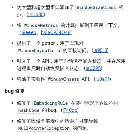
为大型和超大型窗口添加了
WindowSizeClass
断
点。(
I40d85
)
将
WindowMetrics
的计算扩展到了应用上下文。
（
I8eeeb
、
b/360934048
）
提供了一个 getter，用于实现对
WindowLayoutInfo
的直接访问。(
Ie9513
)
引入了一个 API，用于自动保存嵌入状态，并在应用
进程重启时自动恢复嵌入状态。(
Ie0295
)
移除了实验性
WindowInsets
API。(
I68a71
)
bug 修复
修复了
EmbeddingRule
在某些情况下返回不同
hashCode
的 bug。(
I748cc
)
修复了因设备实现中的错误而可能导致
NullPointerException
的问题。