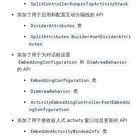
SplitController#unpinTopActivityStack
添加了用于启用和配置互动分隔线的 API
DividerAttributes
类
SplitAttributes.Builder#setDividerAttri
butes
添加了用于为对话框设置
EmbeddingConfiguration
和
DimAreaBehavior
的 API
EmbeddingConfiguration
类
DimAreaBehavior
类
ActivityEmbeddingController#setEmbeddi
ngConfiguration
添加了用于接收嵌入式 activity 窗口信息更新的 API
EmbeddedActivityWindowInfo
类