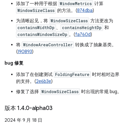
添加了一种用于根据
WindowMetrics
计算
WindowSizeClass
的方法。(
874dba
)
为清晰起见，将
WindowSizeClass
方法更改为
containsWidthDp
、
containsHeightDp
和
containsWindowSizeDp
。(
fa760d
)
将
WindowAreaController
转换成了抽象基类。
(
I90893
)
bug 修复
添加了在创建测试
FoldingFeature
时对相对边界
的支持。(
2e6b3e
)
修复了选择
WindowSizeClass
时出现的常规 bug。
版本 1
.
4
.
0-alpha03
2024 年 9 月 18 日