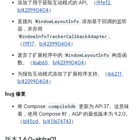
添加了用于获取互动模式的 API。（
I9fef2
、
b/423990404
）
直接向
WindowLayoutInfo
添加基于回调的监听
器，并弃用
WindowInfoTrackerCallbackAdapter
。
（
I1ff17
、
b/423990404
）
废弃了扩展程序中的
WindowLayoutInfo
构造函
数。（
I6ab65
、
b/423990404
）
为报告互动模式添加了扩展程序支持。（
I66211
、
b/423990404
）
bug 修复
将 Compose
compileSdk
更新为 API 37。这意味
着，使用 Compose 时，AGP 的最低版本为 9.2.0。
（
Id45cd
、
b/413674743
）
版本 1
.
6
.
0-alpha01