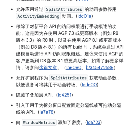
允许应用通过
SplitAttributes
的动画参数停用
ActivityEmbedding
动画。(
Idc01a
)
移除了对新平台 API 的访问权限进行手动概述的功
能，这是因为在使用 AGP 7.3 或更高版本（例如 R8
版本 3.3）的 R8 时，以及在使用 AGP 8.1 或更高版本
（例如 D8 版本 8.1）的所有 build 时，系统会通过 API
建模自动进行 API 访问权限概述。建议未使用 AGP 的
客户更新到 D8 版本 8.1 或更高版本。如需了解更多详
情，请参阅
这篇文章
。（
Ia60e0
、
b/345472586
）
允许扩展程序为
SplitAttributes
获取动画参数，
以便设备可将其用于动画转场。(
Iede00
)
隐藏了叠加层 API。(
Ic4251
)
引入了用于为拆分窗口配置固定分隔线或可拖动分隔
线的 API。(
Ia7a78
)
向
WindowMetrics
添加了密度。(
Id6723
)