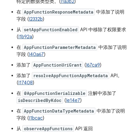
特定的数据类型类。(
I1a3b2
)
在
AppFunctionResponseMetadata
中添加了说明
字段 (
I2332b
)
从
setAppFunctionEnabled
API 中移除了权限要求
(
I1b92a
)
在
AppFunctionParameterMetadata
中添加了说明
字段 (
I40a67
)
添加了
AppFunctionUriGrant
(
I67ca9
)
添加了
resolveAppFunctionAppMetadata
API。
(
I17408
)
在
@AppFunctionSerializable
注解中添加了
isDescribedByKdoc
(
Ie14e7
)
在
AppFunctionDataTypeMetadata
中添加了说明
字段 (
I1bcac
)
从
observeAppFunctions
API 返回