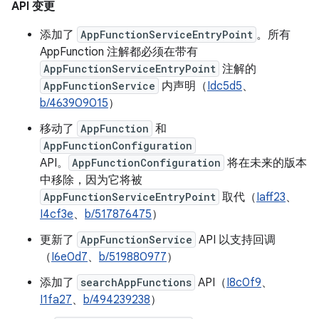
API 变更
添加了
AppFunctionServiceEntryPoint
。所有
AppFunction 注解都必须在带有
AppFunctionServiceEntryPoint
注解的
AppFunctionService
内声明（
Idc5d5
、
b/463909015
）
移动了
AppFunction
和
AppFunctionConfiguration
API。
AppFunctionConfiguration
将在未来的版本
中移除，因为它将被
AppFunctionServiceEntryPoint
取代（
Iaff23
、
I4cf3e
、
b/517876475
）
更新了
AppFunctionService
API 以支持回调
（
I6e0d7
、
b/519880977
）
添加了
searchAppFunctions
API（
I8c0f9
、
I1fa27
、
b/494239238
）