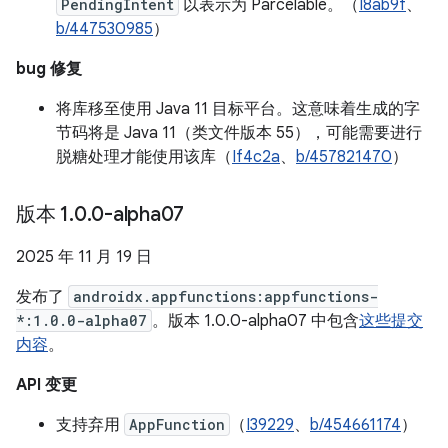
PendingIntent
以表示为 Parcelable。（
I8ab9f
、
b/447530985
）
bug 修复
将库移至使用 Java 11 目标平台。这意味着生成的字
节码将是 Java 11（类文件版本 55），可能需要进行
脱糖处理才能使用该库（
If4c2a
、
b/457821470
）
版本 1
.
0
.
0-alpha07
2025 年 11 月 19 日
发布了
androidx.appfunctions:appfunctions-
*:1.0.0-alpha07
。版本 1.0.0-alpha07 中包含
这些提交
内容
。
API 变更
支持弃用
AppFunction
（
I39229
、
b/454661174
）