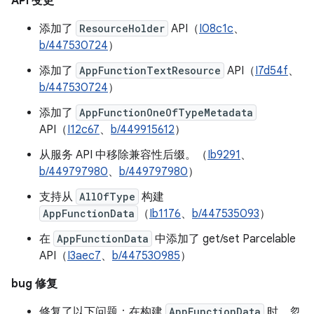
API 变更
添加了
ResourceHolder
API（
I08c1c
、
b/447530724
）
添加了
AppFunctionTextResource
API（
I7d54f
、
b/447530724
）
添加了
AppFunctionOneOfTypeMetadata
API（
I12c67
、
b/449915612
）
从服务 API 中移除兼容性后缀。（
Ib9291
、
b/449797980
、
b/449797980
）
支持从
AllOfType
构建
AppFunctionData
（
Ib1176
、
b/447535093
）
在
AppFunctionData
中添加了 get/set Parcelable
API（
I3aec7
、
b/447530985
）
bug 修复
修复了以下问题：在构建
AppFunctionData
时，忽