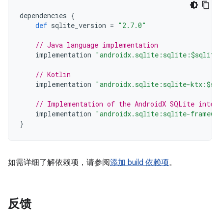
dependencies
{
def
sqlite_version
=
"2.7.0"
// Java language implementation
implementation
"androidx.sqlite:sqlite:$sqlite
// Kotlin
implementation
"androidx.sqlite:sqlite-ktx:$sq
// Implementation of the AndroidX SQLite inter
implementation
"androidx.sqlite:sqlite-framewo
}
如需详细了解依赖项，请参阅
添加 build 依赖项
。
反馈