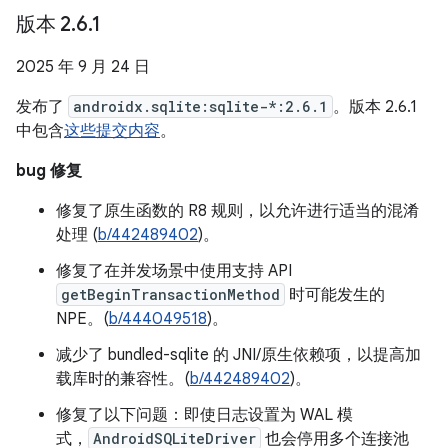
版本 2
.
6
.
1
2025 年 9 月 24 日
发布了
androidx.sqlite:sqlite-*:2.6.1
。版本 2.6.1
中包含
这些提交内容
。
bug 修复
修复了原生函数的 R8 规则，以允许进行适当的混淆
处理 (
b/442489402
)。
修复了在并发场景中使用支持 API
getBeginTransactionMethod
时可能发生的
NPE。(
b/444049518
)。
减少了 bundled-sqlite 的 JNI/原生依赖项，以提高加
载库时的兼容性。(
b/442489402
)。
修复了以下问题：即使日志设置为 WAL 模
式，
AndroidSQLiteDriver
也会停用多个连接池