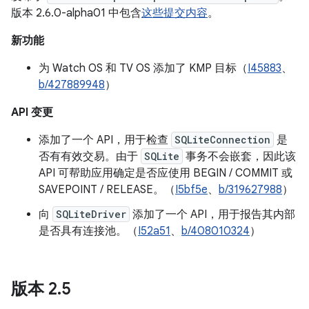
版本 2.6.0-alpha01 中包含
这些提交内容
。
新功能
为 Watch OS 和 TV OS 添加了 KMP 目标（
I45883
、
b/427889948
）
API 变更
添加了一个 API，用于检查
SQLiteConnection
是
否有有效交易。由于
SQLite
事务不会嵌套，因此该
API 可帮助应用确定是否应使用 BEGIN / COMMIT 或
SAVEPOINT / RELEASE。（
I5bf5e
、
b/319627988
）
向
SQLiteDriver
添加了一个 API，用于报告其内部
是否具有连接池。（
I52a51
、
b/408010324
）
版本 2
.
5