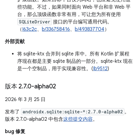
些功能。不过，如果同时面向 Web 平台和非 Web 平
台，那么顶级函数非常有用，可让您为所有使用
SQLiteDriver
接口的平台编写通用代码。
（
I63c2c
、
b/336758416
、
b/493837704
）
外部贡献
将 sqlite-ktx 合并到 sqlite 库中。所有 Kotlin 扩展程
序现在都是主要 sqlite 制品的一部分。sqlite-ktx 现在
是一个空制品，用于实现兼容性。(
Ib9512
)
版本 2
.
7
.
0-alpha02
2026 年 3 月 25 日
发布了
androidx.sqlite:sqlite-*:2.7.0-alpha02
。
版本 2.7.0-alpha02 中包含
这些提交内容
。
bug 修复