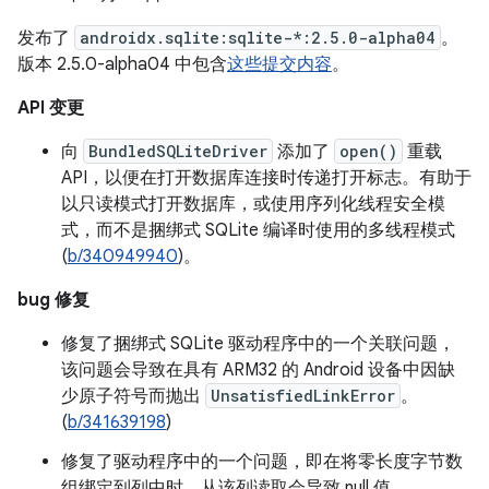
发布了
androidx.sqlite:sqlite-*:2.5.0-alpha04
。
版本 2.5.0-alpha04 中包含
这些提交内容
。
API 变更
向
BundledSQLiteDriver
添加了
open()
重载
API，以便在打开数据库连接时传递打开标志。有助于
以只读模式打开数据库，或使用序列化线程安全模
式，而不是捆绑式 SQLite 编译时使用的多线程模式
(
b/340949940
)。
bug 修复
修复了捆绑式 SQLite 驱动程序中的一个关联问题，
该问题会导致在具有 ARM32 的 Android 设备中因缺
少原子符号而抛出
UnsatisfiedLinkError
。
(
b/341639198
)
修复了驱动程序中的一个问题，即在将零长度字节数
组绑定到列中时，从该列读取会导致 null 值。