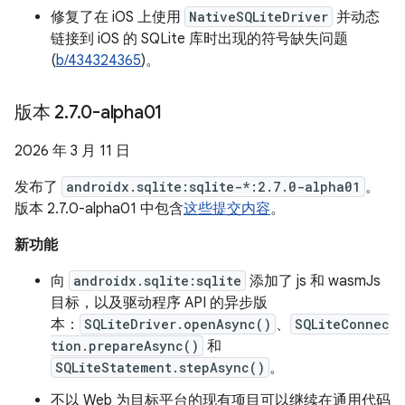
修复了在 iOS 上使用
NativeSQLiteDriver
并动态
链接到 iOS 的 SQLite 库时出现的符号缺失问题
(
b/434324365
)。
版本 2
.
7
.
0-alpha01
2026 年 3 月 11 日
发布了
androidx.sqlite:sqlite-*:2.7.0-alpha01
。
版本 2.7.0-alpha01 中包含
这些提交内容
。
新功能
向
androidx.sqlite:sqlite
添加了 js 和 wasmJs
目标，以及驱动程序 API 的异步版
本：
SQLiteDriver.openAsync()
、
SQLiteConnec
tion.prepareAsync()
和
SQLiteStatement.stepAsync()
。
不以 Web 为目标平台的现有项目可以继续在通用代码