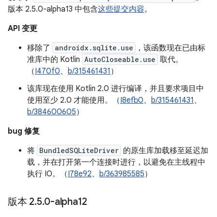
版本 2.5.0-alpha13 中包含
这些提交内容
。
API 变更
移除了
androidx.sqlite.use
，该函数现在已由标
准库中的 Kotlin
AutoCloseable.use
取代。
（
I470f0
、
b/315461431
）
该库现在使用 Kotlin 2.0 进行编译，并且要求项目中
使用至少 2.0 才能使用。（
I8efb0
、
b/315461431
、
b/384600605
）
bug 修复
将
BundledSQLiteDriver
的原生库加载移至延迟加
载，并在打开第一个连接时进行，以避免在主线程中
执行 IO。（
I78e92
、
b/363985585
）
版本 2
.
5
.
0-alpha12