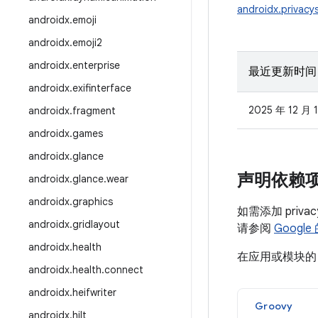
androidx.privacy
androidx
.
emoji
androidx
.
emoji2
androidx
.
enterprise
最近更新时间
androidx
.
exifinterface
2025 年 12 月 
androidx
.
fragment
androidx
.
games
androidx
.
glance
声明依赖
androidx
.
glance
.
wear
androidx
.
graphics
如需添加 priva
androidx
.
gridlayout
请参阅
Google
androidx
.
health
在应用或模块
androidx
.
health
.
connect
androidx
.
heifwriter
Groovy
androidx
.
hilt