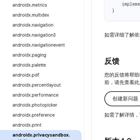
impleme
androidx
.
metrics
}
androidx
.
multidex
androidx
.
navigation
如需详细了解依
androidx
.
navigation3
androidx
.
navigationevent
androidx
.
paging
反馈
androidx
.
palette
您的反馈将帮助
androidx
.
pdf
前，请先查看此
androidx
.
percentlayout
androidx
.
performance
创建新问题
androidx
.
photopicker
如需了解详情，
androidx
.
preference
androidx
.
print
androidx
.
privacysandbox
.