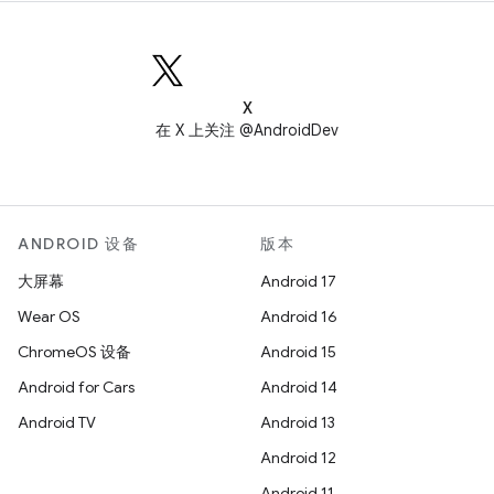
X
在 X 上关注 @AndroidDev
ANDROID 设备
版本
大屏幕
Android 17
Wear OS
Android 16
ChromeOS 设备
Android 15
Android for Cars
Android 14
Android TV
Android 13
Android 12
Android 11