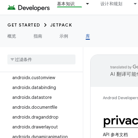
androidx.core
基本知识
设计和规划
androidx.core.locationbutton
androidx.core.uwb
GET STARTED
JETPACK
androidx.credentials
概览
指南
示例
库
androidx
.
credentials
.
providerevents
androidx
.
credentials
.
registry
androidx
.
cursoradapter
AI 翻译可
androidx
.
customview
androidx
.
databinding
androidx
.
datastore
Android Developer
androidx
.
documentfile
priva
androidx
.
draganddrop
androidx
.
drawerlayout
API 参考文档
androidx
.
dynamicanimation