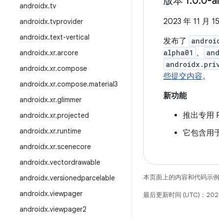
版本 1
.
0
.
0-a
androidx
.
tv
2023 年 11 月 1
androidx
.
tvprovider
androidx
.
text-vertical
发布了
androi
alpha01
、
and
androidx
.
xr
.
arcore
androidx.pri
androidx
.
xr
.
compose
些提交内容
。
androidx
.
xr
.
compose
.
material3
新功能
androidx
.
xr
.
glimmer
推出专用 Pri
androidx
.
xr
.
projected
androidx
.
xr
.
runtime
它包含用于从
androidx
.
xr
.
scenecore
androidx
.
vectordrawable
本页面上的内容和代码示
androidx
.
versionedparcelable
androidx
.
viewpager
最后更新时间 (UTC)：2025
androidx
.
viewpager2