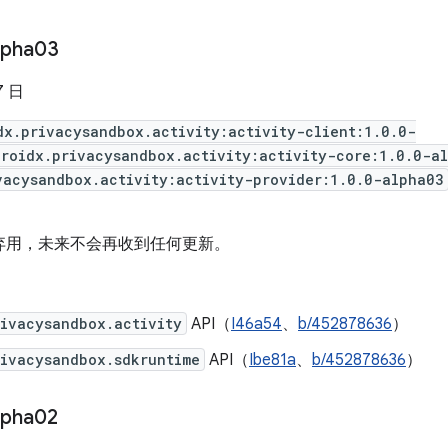
lpha03
7 日
dx.privacysandbox.activity:activity-client:1.0.0-
roidx.privacysandbox.activity:activity-core:1.0.0-a
vacysandbox.activity:activity-provider:1.0.0-alpha03
弃用，未来不会再收到任何更新。
rivacysandbox.activity
API（
I46a54
、
b/452878636
）
rivacysandbox.sdkruntime
API（
Ibe81a
、
b/452878636
）
lpha02