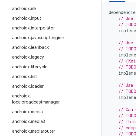
androidx
.
ink
dependencie
androidx
.
input
// Use 
// TODO
androidx
.
interpolator
impleme
androidx
.
javascriptengine
// Use 
androidx
.
leanback
// TODO
impleme
androidx
.
legacy
// (Kot
androidx
.
lifecycle
// TODO
impleme
androidx
.
lint
// Use 
androidx
.
loader
// TODO
androidx
.
impleme
localbroadcastmanager
// Can 
androidx
.
media
// TODO
androidx
.
media3
// This
// comp
androidx
.
mediarouter
// TODO