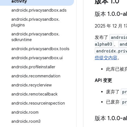
版本 1
.
0
activity
androidx
.
privacysandbox
.
ads
版本 1
.
0
.
0-a
androidx
.
privacysandbox
.
plugins
2025 年 12 月 1
androidx
.
privacysandbox
.
发布了
androi
sdkruntime
alpha03
、
and
androidx
.
privacysandbox
.
tools
androidx.pri
些提交内容
。
androidx
.
privacysandbox
.
ui
androidx
.
profileinstaller
此库已被
androidx
.
recommendation
API 变更
androidx
.
recyclerview
废弃了
p
androidx
.
remotecallback
已废弃
p
androidx
.
resourceinspection
androidx
.
room
版本 1
.
0
.
0-a
androidx
.
room3