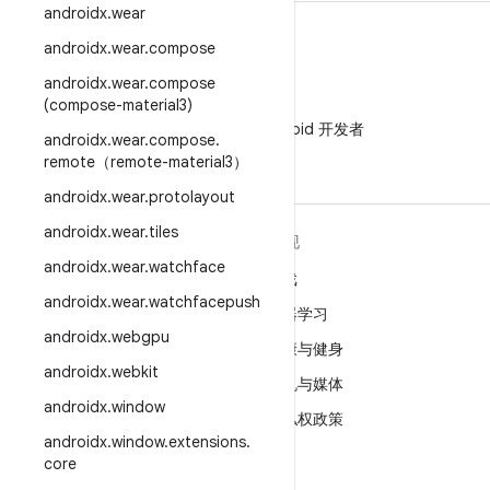
androidx
.
wear
androidx
.
wear
.
compose
androidx
.
wear
.
compose
(compose-material3)
微信
在微信中关注 Android 开发者
androidx
.
wear
.
compose
.
remote（remote-material3）
androidx
.
wear
.
protolayout
androidx
.
wear
.
tiles
关于 ANDROID
发现
androidx
.
wear
.
watchface
Android
游戏
androidx
.
wear
.
watchfacepush
适用于企业的 Android
机器学习
androidx
.
webgpu
安全
健康与健身
androidx
.
webkit
源代码
相机与媒体
androidx
.
window
新闻
隐私权政策
androidx
.
window
.
extensions
.
博客
5G
core
播客