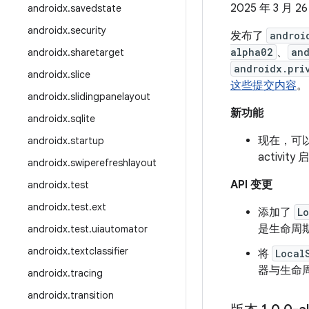
2025 年 3 月 2
androidx
.
savedstate
androidx
.
security
发布了
androi
alpha02
、
and
androidx
.
sharetarget
androidx.pri
androidx
.
slice
这些提交内容
。
androidx
.
slidingpanelayout
新功能
androidx
.
sqlite
现在，可以
androidx
.
startup
activ
androidx
.
swiperefreshlayout
API 变更
androidx
.
test
androidx
.
test
.
ext
添加了
L
是生命周期
androidx
.
test
.
uiautomator
androidx
.
textclassifier
将
Local
器与生命
androidx
.
tracing
androidx
.
transition