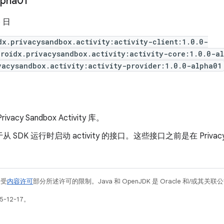
lpha01
5 日
dx.privacysandbox.activity:activity-client:1.0.0-
roidx.privacysandbox.activity:activity-core:1.0.0-a
vacysandbox.activity:activity-provider:1.0.0-alpha01
vacy Sandbox Activity 库。
 SDK 运行时启动 activity 的接口。这些接口之前是在 Privac
例受
内容许可
部分所述许可的限制。Java 和 OpenJDK 是 Oracle 和/或其
-12-17。