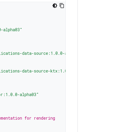
0-alpha03"
lications-data-source:1.0.0-alpha03"
lications-data-source-ktx:1.0.0-alpha03"
or:1.0.0-alpha03"
ementation for rendering