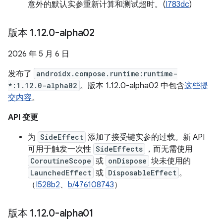
意外的默认实参重新计算和测试超时。(
I783dc
)
版本 1
.
12
.
0-alpha02
2026 年 5 月 6 日
发布了
androidx.compose.runtime:runtime-
*:1.12.0-alpha02
。版本 1.12.0-alpha02 中包含
这些提
交内容
。
API 变更
为
SideEffect
添加了接受键实参的过载。新 API
可用于触发一次性
SideEffects
，而无需使用
CoroutineScope
或
onDispose
块未使用的
LaunchedEffect
或
DisposableEffect
。
（
I528b2
、
b/476108743
）
版本 1
.
12
.
0-alpha01