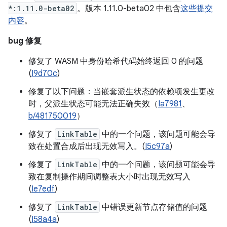
*:1.11.0-beta02
。版本 1.11.0-beta02 中包含
这些提交
内容
。
bug 修复
修复了 WASM 中身份哈希代码始终返回 0 的问题
(
I9d70c
)
修复了以下问题：当嵌套派生状态的依赖项发生更改
时，父派生状态可能无法正确失效（
Ia7981
、
b/481750019
）
修复了
LinkTable
中的一个问题，该问题可能会导
致在处置合成后出现无效写入。(
I5c97a
)
修复了
LinkTable
中的一个问题，该问题可能会导
致在复制操作期间调整表大小时出现无效写入
(
Ie7edf
)
修复了
LinkTable
中错误更新节点存储值的问题
(
I58a4a
)