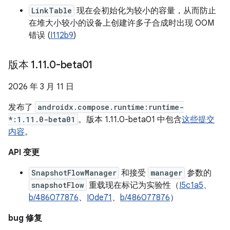
LinkTable
现在会初始化为较小的容量，从而防止
在堆大小较小的设备上创建许多子合成时出现 OOM
错误 (
I112b9
)
版本 1
.
11
.
0-beta01
2026 年 3 月 11 日
发布了
androidx.compose.runtime:runtime-
*:1.11.0-beta01
。版本 1.11.0-beta01 中包含
这些提交
内容
。
API 变更
SnapshotFlowManager
和接受
manager
参数的
snapshotFlow
重载现在标记为实验性（
I5c1a5
、
b/486077876
、
I0de71
、
b/486077876
）
bug 修复