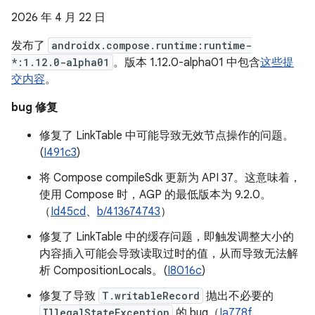
2026 年 4 月 22 日
发布了
androidx.compose.runtime:runtime-
*:1.12.0-alpha01
。版本 1.12.0-alpha01 中包含
这些提
交内容
。
bug 修复
修复了 LinkTable 中可能导致无效节点操作的问题。
(
I491c3
)
将 Compose compileSdk 更新为 API 37。这意味着，
使用 Compose 时，AGP 的最低版本为 9.2.0。
（
Id45cd
、
b/413674743
）
修复了 LinkTable 中的缓存问题，即触发调整大小的
内容插入可能会导致读取过时的值，从而导致无法解
析 CompositionLocals。(
I8016c
)
修复了导致
T.writableRecord
抛出不必要的
IllegalStateException
的 bug（
Ia778f
、