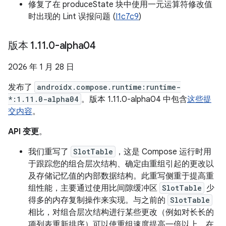
修复了在 produceState 块中使用一元运算符修改值
时出现的 Lint 误报问题 (
I1c7c9
)
版本 1
.
11
.
0-alpha04
2026 年 1 月 28 日
发布了
androidx.compose.runtime:runtime-
*:1.11.0-alpha04
。版本 1.11.0-alpha04 中包含
这些提
交内容
。
API 变更
。
我们重写了
SlotTable
，这是 Compose 运行时用
于跟踪您的组合层次结构、确定由重组引起的更改以
及存储记忆值的内部数据结构。此重写侧重于提高重
组性能，主要通过使用比间隙缓冲区
SlotTable
少
得多的内存复制操作来实现。与之前的
SlotTable
相比，对组合层次结构进行某些更改（例如对长长的
项列表重新排序）可以使重组速度提高一倍以上。在