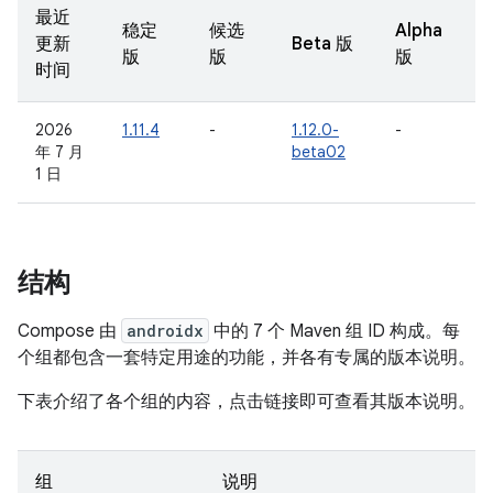
最近
稳定
候选
Alpha
更新
Beta 版
版
版
版
时间
2026
1.11.4
-
1.12.0-
-
年 7 月
beta02
1 日
结构
Compose 由
androidx
中的 7 个 Maven 组 ID 构成。每
个组都包含一套特定用途的功能，并各有专属的版本说明。
下表介绍了各个组的内容，点击链接即可查看其版本说明。
组
说明