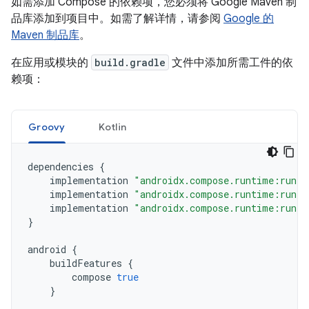
如需添加 Compose 的依赖项，您必须将 Google Maven 制
品库添加到项目中。如需了解详情，请参阅
Google 的
Maven 制品库
。
在应用或模块的
build.gradle
文件中添加所需工件的依
赖项：
Groovy
Kotlin
dependencies
{
implementation
"androidx.compose.runtime:runti
implementation
"androidx.compose.runtime:runti
implementation
"androidx.compose.runtime:runti
}
android
{
buildFeatures
{
compose
true
}