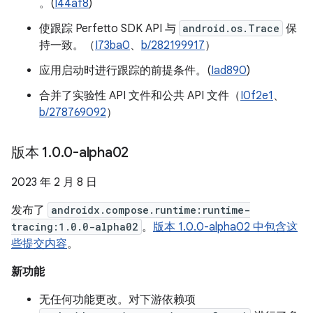
。(
I44af8
)
使跟踪 Perfetto SDK API 与
android.os.Trace
保
持一致。（
I73ba0
、
b/282199917
）
应用启动时进行跟踪的前提条件。(
Iad890
)
合并了实验性 API 文件和公共 API 文件（
I0f2e1
、
b/278769092
）
版本 1
.
0
.
0-alpha02
2023 年 2 月 8 日
发布了
androidx.compose.runtime:runtime-
tracing:1.0.0-alpha02
。
版本 1.0.0-alpha02 中包含这
些提交内容
。
新功能
无任何功能更改。对下游依赖项