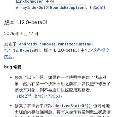
LinkComposer
中的
ArrayIndexOutOfBoundsException
。(
I85daf
)
版本 1
.
12
.
0-beta01
2026 年 6 月 17 日
发布了
androidx.compose.runtime:runtime-
*:1.12.0-beta01
。版本 1.12.0-beta01 中包含
这些提交
内容
。
bug 修复
修复了以下问题：如果在一个快照中创建了状态对
象，然后在第一个快照应用之前在并发快照中修改了
该状态对象，则不会通知快照应用观察者。
（
Ide27f
、
b/451479063
）
修复了在组合中跟踪
derivedStateOf()
值时可能
出现的内存泄漏问题。将写入操作转发到派生状态读