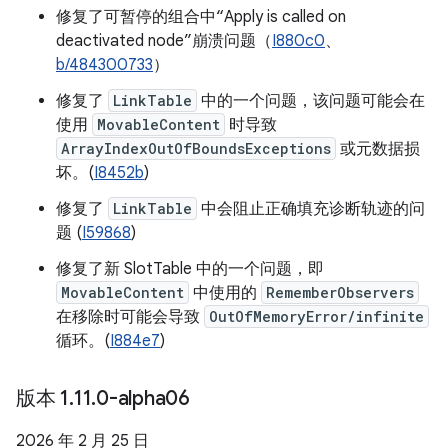
修复了可暂停的组合中“Apply is called on
deactivated node”崩溃问题（
I880c0
、
b/484300733
）
修复了
LinkTable
中的一个问题，该问题可能会在
使用
MovableContent
时导致
ArrayIndexOutOfBoundsExceptions
或元数据损
坏。(
I8452b
)
修复了
LinkTable
中会阻止正确填充诊断轨迹的问
题 (
I59868
)
修复了新 SlotTable 中的一个问题，即
MovableContent
中使用的
RememberObservers
在移除时可能会导致
OutOfMemoryError/infinite
循环。(
I884e7
)
版本 1
.
11
.
0-alpha06
2026 年 2 月 25 日