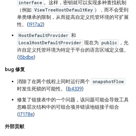
interface
。这样，密钥就可以实现多种查找机制
（例如
ViewTreeHostDefaultKey
），而不会受到
单类继承的限制，从而提高自定义托管环境的可扩展
性。(
I917a2
)
HostDefaultProvider
和
LocalHostDefaultProvider
现在为
public
，允
许自定义托管环境为特定于平台的语言区域定义值。
(
I5bdbe
)
bug 修复
消除了在两个线程上同时运行两个
snapshotFlow
时发生死锁的可能性。(
Ib4339
)
修复了链接表中的一个问题，该问题可能会导致工具
忽略层次结构中的可组合项并错误地链接子组合
(
I7178e
)
外部贡献