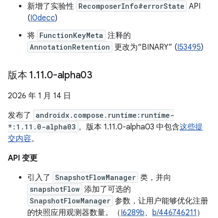
新增了实验性
RecomposerInfo#errorState
API
(
I0decc
)
将
FunctionKeyMeta
注释的
AnnotationRetention
更改为“BINARY” (
I53495
)
版本 1
.
11
.
0-alpha03
2026 年 1 月 14 日
发布了
androidx.compose.runtime:runtime-
*:1.11.0-alpha03
。版本 1.11.0-alpha03 中包含
这些提
交内容
。
API 变更
引入了
SnapshotFlowManager
类，并向
snapshotFlow
添加了可选的
SnapshotFlowManager
参数，让用户能够优化注册
的快照应用观测器数量。（
I6289b
、
b/446746211
）