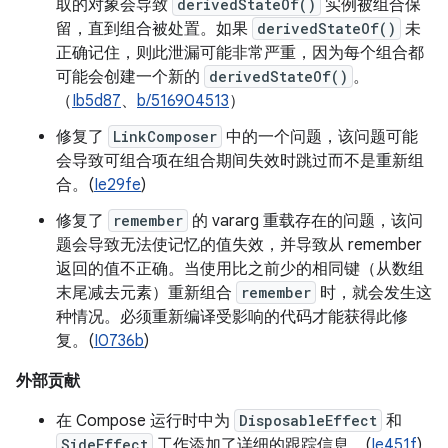
取的对象会导致
derivedStateOf()
实例被组合保
留，直到组合被处置。如果
derivedStateOf()
未
正确记住，则此泄漏可能非常严重，因为每个组合都
可能会创建一个新的
derivedStateOf()
。
（
Ib5d87
、
b/516904513
）
修复了
LinkComposer
中的一个问题，该问题可能
会导致可组合项在组合期间失效时跳过而不是重新组
合。(
Ie29fe
)
修复了
remember
的 vararg 重载存在的问题，该问
题会导致无法使记忆的值失效，并导致从 remember
返回的值不正确。当使用比之前少的相同键（从数组
末尾减去元素）重新组合
remember
时，就会发生这
种情况。必须重新编译受影响的代码才能获得此修
复。(
I0736b
)
外部贡献
在 Compose 运行时中为
DisposableEffect
和
SideEffect
工作添加了详细的跟踪信息。(
Ie451f
)