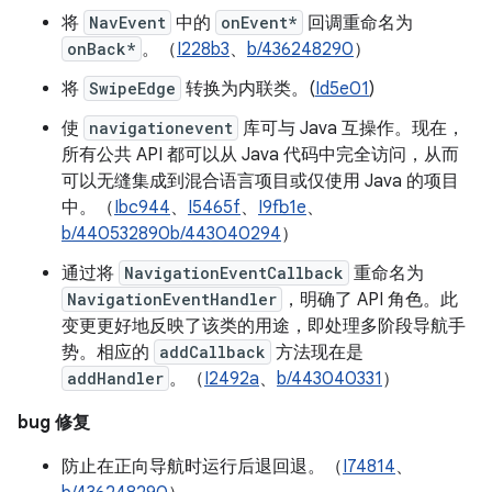
将
NavEvent
中的
onEvent*
回调重命名为
onBack*
。（
I228b3
、
b/436248290
）
将
SwipeEdge
转换为内联类。(
Id5e01
)
使
navigationevent
库可与 Java 互操作。现在，
所有公共 API 都可以从 Java 代码中完全访问，从而
可以无缝集成到混合语言项目或仅使用 Java 的项目
中。（
Ibc944
、
I5465f
、
I9fb1e
、
b/440532890
b/443040294
）
通过将
NavigationEventCallback
重命名为
NavigationEventHandler
，明确了 API 角色。此
变更更好地反映了该类的用途，即处理多阶段导航手
势。相应的
addCallback
方法现在是
addHandler
。（
I2492a
、
b/443040331
）
bug 修复
防止在正向导航时运行后退回退。（
I74814
、