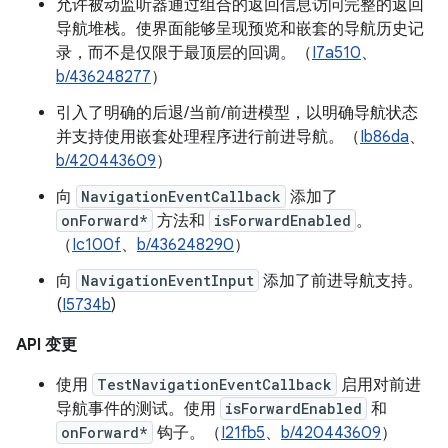
允许被动监听器通过组合的返回信息访问完整的返回
导航堆栈。使界面能够呈现预览和嵌套的导航历史记
录，而不是仅限于最顶层的回调。（
I7a510
、
b/436248277
）
引入了明确的后退/当前/前进模型，以明确导航状态
并支持使用嵌套处理程序进行前进导航。（
Ib86da
、
b/420443609
）
向
NavigationEventCallback
添加了
onForward*
方法和
isForwardEnabled
。
（
Ic100f
、
b/436248290
）
向
NavigationEventInput
添加了前进导航支持。
(
I5734b
)
API 变更
使用
TestNavigationEventCallback
启用对前进
导航事件的测试。使用
isForwardEnabled
和
onForward*
钩子。（
I21fb5
、
b/420443609
）