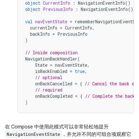
object
CurrentInfo
:
NavigationEventInfo
()
object
PreviousInfo
:
NavigationEventInfo
()
val
navEventState
=
rememberNavigationEventSt
currentInfo
=
CurrentInfo
,
backInfo
=
PreviousInfo
)
// Inside composition
NavigationBackHandler
(
State
=
navEventState
,
isBackEnabled
=
true
,
// optional
onBackCancelled
=
{
// Cancel the back ev
// required
onBackCompleted
=
{
// Complete the back 
)
在 Compose 中使用此模式可以非常轻松地提升
NavigationEventState
，并允许不同的可组合项观察它