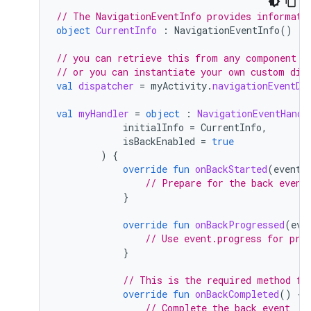
// The NavigationEventInfo provides informati
object
CurrentInfo
:
NavigationEventInfo
()
// you can retrieve this from any component t
// or you can instantiate your own custom dis
val
dispatcher
=
myActivity
.
navigationEventDi
val
myHandler
=
object
:
NavigationEventHandl
initialInfo
=
CurrentInfo
,
isBackEnabled
=
true
)
{
override
fun
onBackStarted
(
event
:
// Prepare for the back event
}
override
fun
onBackProgressed
(
eve
// Use event.progress for pre
}
// This is the required method fo
override
fun
onBackCompleted
()
{
// Complete the back event