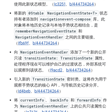
使用此新状态模型。（
Ic3251
、
b/444734264
）
将新的
@Stable
NavigationEventState<T>
状态
持有者添加到
navigationevent-compose
库。此
对象将本地历史记录与本地手势状态相结合，是
rememberNavigationEventState
和
NavigationEventHandler
之间的主要链接。
（
Ifb69f
、
b/444734264
）
向
NavigationEventHandler
添加了一个新的公开
只读
transitionState: TransitionState
属性。
处理程序现在可以维护自己的过渡状态，外部系统可
以观察到该状态。（
I9acd2
、
b/444734264
）
引入新的
TransitionState
密封类。这将作为用于
观察手势状态的核心 API，与导航历史记录分开。
（
Id4beb
、
b/444734264
）
将
currentInfo
、
backInfo
和
forwardInfo
作
为
NavigationEventHandler
上的公共只读属性公