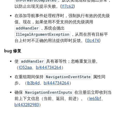
onForwardCompleted
。默认实现现在会抛出异常，
以防止出现无提示失败。(
I17c62
)
在添加导航事件处理程序时，强制执行有效的优先级
值。现在，如果使用不受支持的优先级调用
addHandler
，系统会抛出
IllegalArgumentException
，从而在所有目标平
台上针对不正确的用法提供即时反馈。(
I3c474
)
bug 修复
使
addHandler
具有幂等性；忽略重复注册。
（
I052aa
、
b/444734264
）
在重组期间保持
NavigationEventState
属性同
步。（
Ib3b4d
、
b/444734264
）
确保
NavigationEventInputs
在注册后立即收到当
前上下文信息（当前、返回、前进）。（
Ie65bf
、
b/443282983
）