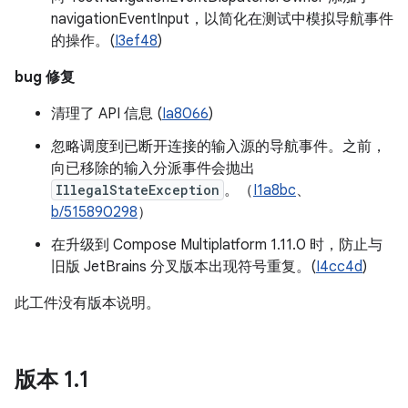
navigationEventInput，以简化在测试中模拟导航事件
的操作。(
I3ef48
)
bug 修复
清理了 API 信息 (
Ia8066
)
忽略调度到已断开连接的输入源的导航事件。之前，
向已移除的输入分派事件会抛出
IllegalStateException
。（
I1a8bc
、
b/515890298
）
在升级到 Compose Multiplatform 1.11.0 时，防止与
旧版 JetBrains 分叉版本出现符号重复。(
I4cc4d
)
此工件没有版本说明。
版本 1
.
1