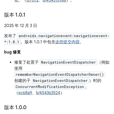
览。（
I370f2
、
b/454313986
）。
版本 1
.
0
.
1
2025 年 12 月 3 日
发布了
androidx.navigationevent:navigationevent-
*:1.0.1
。版本 1.0.1 中包含
这些提交内容
。
bug 修复
修复了处置子
NavigationEventDispatcher
（例如
使用
rememberNavigationEventDispatcherOwner()
创建的子
NavigationEventDispatcher
）时的
ConcurrentModificationException
。
（
ec68a9
、
b/454363524
）
版本 1
.
0
.
0