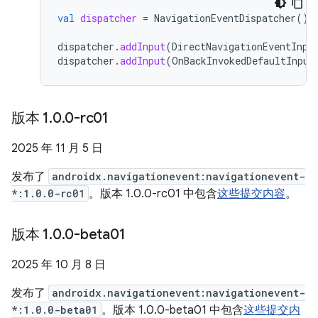
val
dispatcher
=
NavigationEventDispatcher
()
dispatcher
.
addInput
(
DirectNavigationEventInpu
dispatcher
.
addInput
(
OnBackInvokedDefaultInput
版本 1
.
0
.
0-rc01
2025 年 11 月 5 日
发布了
androidx.navigationevent:navigationevent-
*:1.0.0-rc01
。版本 1.0.0-rc01 中包含
这些提交内容
。
版本 1
.
0
.
0-beta01
2025 年 10 月 8 日
发布了
androidx.navigationevent:navigationevent-
*:1.0.0-beta01
。版本 1.0.0-beta01 中包含
这些提交内