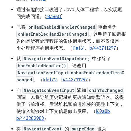
通过有趣的接口改进了 Java 人体工程学，以实现返
回完成回退。(
I8a860
)
已将
onHasEnabledHandlerChanged
重命名为
onHasEnabledHandlersChanged
。这明确了回调报
告的是所有处理程序的集体启用状态，而不仅仅是一
个处理程序的启用状态。（
I1af61
、
b/443711297
）
从
NavigationEventDispatcher;
中移除了
hasEnabledHandler()
，请改用
NavigationEventInput.onHasEnabledHandlersC
hanged
。（
Idef72
、
b/443711297
）
向
NavigationEventInput
添加
onInfoChanged
回调，以将导航历史记录的更改通知给监听器。这提
供了当前堆栈、后退堆栈和前进堆栈的完整上下文，
使输入能够对上下文信息做出反应。（
I69a8b
、
b/443282983
）
将
NavigationEvent
的
swipeEdge
设为