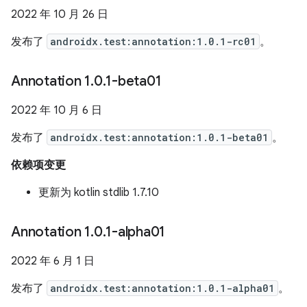
2022 年 10 月 26 日
发布了
androidx.test:annotation:1.0.1-rc01
。
Annotation 1
.
0
.
1-beta01
2022 年 10 月 6 日
发布了
androidx.test:annotation:1.0.1-beta01
。
依赖项变更
更新为 kotlin stdlib 1.7.10
Annotation 1
.
0
.
1-alpha01
2022 年 6 月 1 日
发布了
androidx.test:annotation:1.0.1-alpha01
。