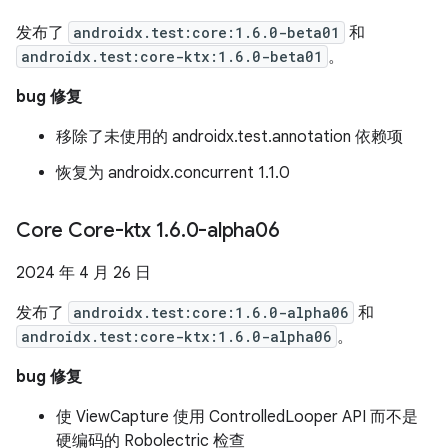
发布了
androidx.test:core:1.6.0-beta01
和
androidx.test:core-ktx:1.6.0-beta01
。
bug 修复
移除了未使用的 androidx.test.annotation 依赖项
恢复为 androidx.concurrent 1.1.0
Core Core-ktx 1
.
6
.
0-alpha06
2024 年 4 月 26 日
发布了
androidx.test:core:1.6.0-alpha06
和
androidx.test:core-ktx:1.6.0-alpha06
。
bug 修复
使 ViewCapture 使用 ControlledLooper API 而不是
硬编码的 Robolectric 检查