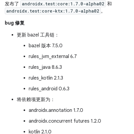
发布了
androidx.test:core:1.7.0-alpha02
和
androidx.test:core-ktx:1.7.0-alpha02
。
bug 修复
更新 bazel 工具链：
bazel 版本 7.5.0
rules_jvm_external 6.7
rules_java 8.6.3
rules_kotlin 2.1.3
rules_android 0.6.3
将依赖项更新为：
androidx.annotation 1.7.0
androidx.concurrent futures 1.2.0
kotlin 2.1.0