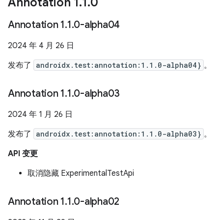
Annotation 1
.
1
.
0
Annotation 1
.
1
.
0-alpha04
2024 年 4 月 26 日
发布了
androidx.test:annotation:1.1.0-alpha04}
。
Annotation 1
.
1
.
0-alpha03
2024 年 1 月 26 日
发布了
androidx.test:annotation:1.1.0-alpha03}
。
API 变更
取消隐藏 ExperimentalTestApi
Annotation 1
.
1
.
0-alpha02