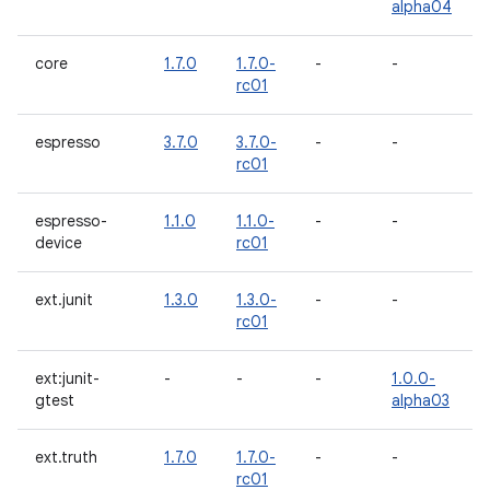
alpha04
core
1.7.0
1.7.0-
-
-
rc01
espresso
3.7.0
3.7.0-
-
-
rc01
espresso-
1.1.0
1.1.0-
-
-
device
rc01
ext.junit
1.3.0
1.3.0-
-
-
rc01
ext:junit-
-
-
-
1.0.0-
gtest
alpha03
ext.truth
1.7.0
1.7.0-
-
-
rc01