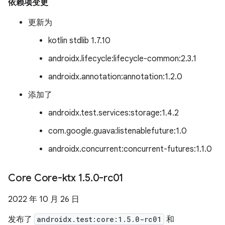
依赖项变更
更新为
kotlin stdlib 1.7.10
androidx.lifecycle:lifecycle-common:2.3.1
androidx.annotation:annotation:1.2.0
添加了
androidx.test.services:storage:1.4.2
com.google.guava:listenablefuture:1.0
androidx.concurrent:concurrent-futures:1.1.0
Core Core-ktx 1
.
5
.
0-rc01
2022 年 10 月 26 日
发布了
androidx.test:core:1.5.0-rc01
和