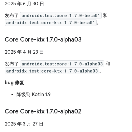
2025 年 6 月 30 日
发布了
androidx.test:core:1.7.0-beta01
和
androidx.test:core-ktx:1.7.0-beta01
。
Core Core-ktx 1
.
7
.
0-alpha03
2025 年 4 月 23 日
发布了
androidx.test:core:1.7.0-alpha03
和
androidx.test:core-ktx:1.7.0-alpha03
。
bug 修复
降级到 Kotlin 1.9
Core Core-ktx 1
.
7
.
0-alpha02
2025 年 3 月 27 日