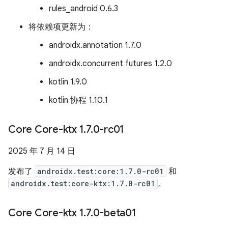
rules_android 0.6.3
将依赖项更新为：
androidx.annotation 1.7.0
androidx.concurrent futures 1.2.0
kotlin 1.9.0
kotlin 协程 1.10.1
Core Core-ktx 1
.
7
.
0-rc01
2025 年 7 月 14 日
发布了
androidx.test:core:1.7.0-rc01
和
androidx.test:core-ktx:1.7.0-rc01
。
Core Core-ktx 1
.
7
.
0-beta01