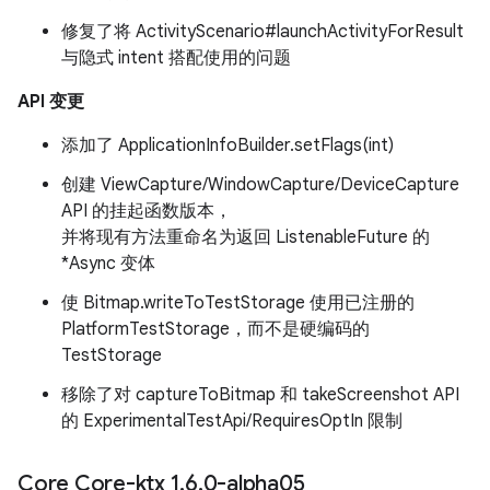
修复了将 ActivityScenario#launchActivityForResult
与隐式 intent 搭配使用的问题
API 变更
添加了 ApplicationInfoBuilder.setFlags(int)
创建 ViewCapture/WindowCapture/DeviceCapture
API 的挂起函数版本，
并将现有方法重命名为返回 ListenableFuture 的
*Async 变体
使 Bitmap.writeToTestStorage 使用已注册的
PlatformTestStorage，而不是硬编码的
TestStorage
移除了对 captureToBitmap 和 takeScreenshot API
的 ExperimentalTestApi/RequiresOptIn 限制
Core Core-ktx 1
.
6
.
0-alpha05