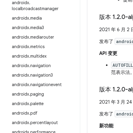
促销
androidx
.
localbroadcastmanager
版本 1
.
2
.
0-a
androidx
.
media
androidx
.
media3
2021 年 6 月 2 
androidx
.
mediarouter
发布了
androi
androidx
.
metrics
API 变更
androidx
.
multidex
AUTOFIL
androidx
.
navigation
范表示法
androidx
.
navigation3
androidx
.
navigationevent
版本 1
.
2
.
0-a
androidx
.
paging
2021 年 3 月 24
androidx
.
palette
androidx
.
pdf
发布了
androi
androidx
.
percentlayout
新功能
androidx
.
performance