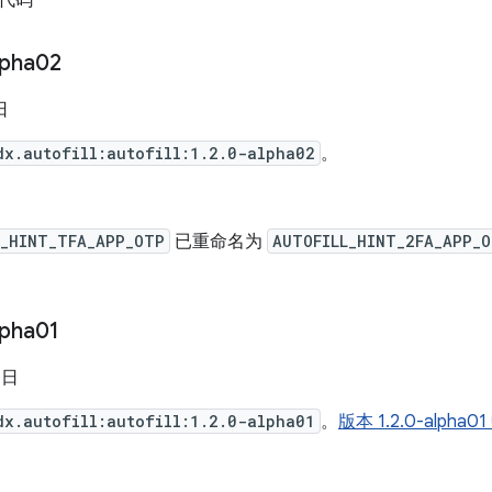
代码
lpha02
日
dx.autofill:autofill:1.2.0-alpha02
。
L_HINT_TFA_APP_OTP
已重命名为
AUTOFILL_HINT_2FA_APP_
。
lpha01
 日
dx.autofill:autofill:1.2.0-alpha01
。
版本 1.2.0-alp