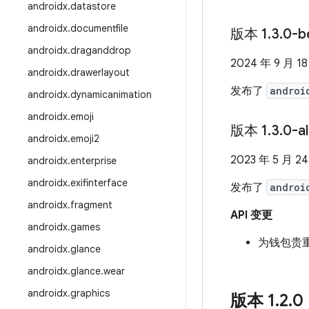
androidx
.
datastore
androidx
.
documentfile
版本 1
.
3
.
0-b
androidx
.
draganddrop
2024 年 9 月 1
androidx
.
drawerlayout
发布了
androi
androidx
.
dynamicanimation
androidx
.
emoji
版本 1
.
3
.
0-a
androidx
.
emoji2
2023 年 5 月 2
androidx
.
enterprise
androidx
.
exifinterface
发布了
androi
androidx
.
fragment
API 变更
androidx
.
games
为钱包贵
androidx
.
glance
androidx
.
glance
.
wear
androidx
.
graphics
版本 1
.
2
.
0