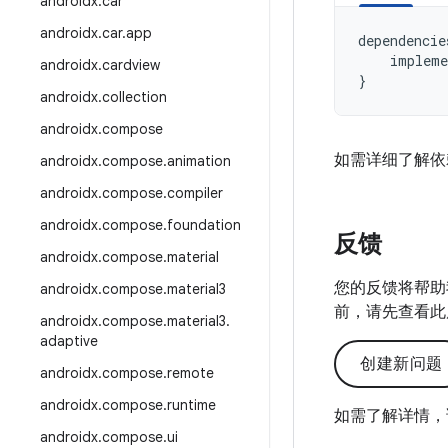
androidx
.
car
androidx
.
car
.
app
dependencie
impleme
androidx
.
cardview
}
androidx
.
collection
androidx
.
compose
如需详细了解依
androidx
.
compose
.
animation
androidx
.
compose
.
compiler
androidx
.
compose
.
foundation
反馈
androidx
.
compose
.
material
您的反馈将帮助
androidx
.
compose
.
material3
前，请先查看此
androidx
.
compose
.
material3
.
adaptive
创建新问题
androidx
.
compose
.
remote
androidx
.
compose
.
runtime
如需了解详情，
androidx
.
compose
.
ui