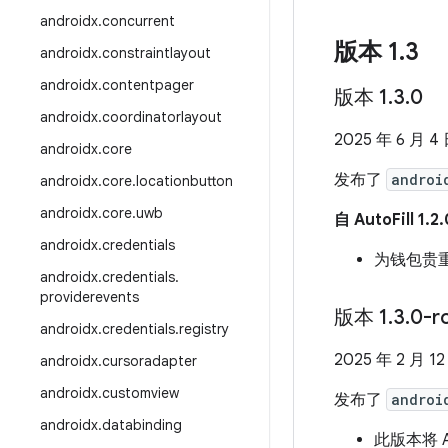
androidx
.
concurrent
版本 1
.
3
androidx
.
constraintlayout
androidx
.
contentpager
版本 1
.
3
.
0
androidx
.
coordinatorlayout
2025 年 6 月 4
androidx
.
core
发布了
androi
androidx
.
core
.
locationbutton
androidx
.
core
.
uwb
自 AutoFill 
androidx
.
credentials
为钱包贵
androidx
.
credentials
.
providerevents
版本 1
.
3
.
0-r
androidx
.
credentials
.
registry
2025 年 2 月 12
androidx
.
cursoradapter
androidx
.
customview
发布了
androi
androidx
.
databinding
此版本将 Au