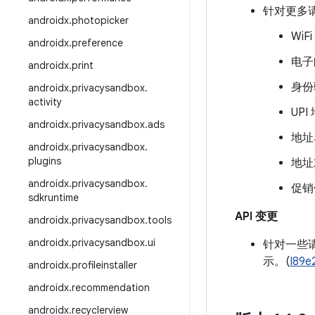
针对更多
androidx
.
photopicker
WiF
androidx
.
preference
电子
androidx
.
print
身份
androidx
.
privacysandbox
.
activity
UPI
androidx
.
privacysandbox
.
ads
地址
androidx
.
privacysandbox
.
plugins
地址
androidx
.
privacysandbox
.
促销
sdkruntime
API 变更
androidx
.
privacysandbox
.
tools
androidx
.
privacysandbox
.
ui
针对一些
示。(
I89e
androidx
.
profileinstaller
androidx
.
recommendation
androidx
.
recyclerview