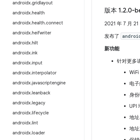
androidx
.
gridlayout
版本 1
.
2
.
0-b
androidx
.
health
androidx
.
health
.
connect
2021 年 7 月 21
androidx
.
heifwriter
发布了
androi
androidx
.
hilt
新功能
androidx
.
ink
针对更多
androidx
.
input
WiF
androidx
.
interpolator
androidx
.
javascriptengine
电子
androidx
.
leanback
身份
androidx
.
legacy
UPI
androidx
.
lifecycle
地址
androidx
.
lint
地址
androidx
.
loader