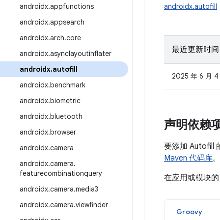
androidx
.
appfunctions
androidx.autofill
androidx
.
appsearch
androidx
.
arch
.
core
最近更新时间
androidx
.
asynclayoutinflater
androidx
.
autofill
2025 年 6 月 4
androidx
.
benchmark
androidx
.
biometric
androidx
.
bluetooth
声明依赖
androidx
.
browser
要添加 Autof
androidx
.
camera
Maven 代码库
androidx
.
camera
.
featurecombinationquery
在应用或模块
androidx
.
camera
.
media3
androidx
.
camera
.
viewfinder
Groovy