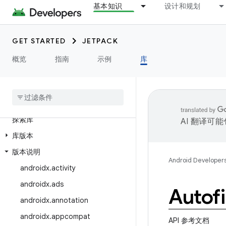
基本知识
设计和规划
GET STARTED
JETPACK
概览
指南
示例
库
探索库
AI 翻译可
库版本
版本说明
Android Developer
androidx
.
activity
androidx
.
ads
Autofi
androidx
.
annotation
androidx
.
appcompat
API 参考文档