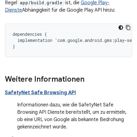
Regel
app/build.gradle
ist, die
Google Play-
Dienste
Abhängigkeit für die Google Play API hinzu:
dependencies
{
implementation
'
com
.
google
.
android
.
gms
:
play
-
serv
}
Weitere Informationen
SafetyNet Safe Browsing API
Informationen dazu, wie die SafetyNet Safe
Browsing API Dienste bereitstellt, um zu ermitteln,
ob eine URL von Google als bekannte Bedrohung
gekennzeichnet wurde.