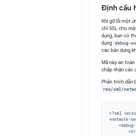
Định cấu 
Khi gỡ lỗi một 
chỉ SSL cho máy
dụng, bạn có thể
dụng
debug-ov
các bản dựng k
Mã này an toàn 
chấp nhận các ứ
Phần trích dẫn 
res/xml/netw
<?xml
vers