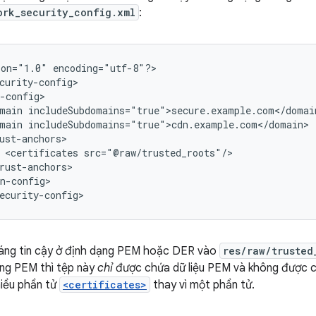
ork_security_config.xml
:
ion="1.0"
encoding="utf-8"?>

main
main
<certificates
n-config>

ecurity-config>
ng tin cậy ở định dạng PEM hoặc DER vào
res/raw/trusted
ạng PEM thì tệp này
chỉ
được chứa dữ liệu PEM và không được c
hiều phần tử
<certificates>
thay vì một phần tử.