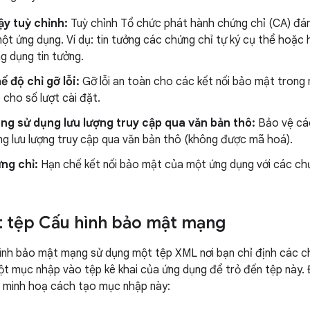
ậy tuỳ chỉnh:
Tuỳ chỉnh Tổ chức phát hành chứng chỉ (CA) đán
ột ứng dụng. Ví dụ: tin tưởng các chứng chỉ tự ký cụ thể hoặ
g dụng tin tưởng.
ế độ chỉ gỡ lỗi:
Gỡ lỗi an toàn cho các kết nối bảo mật tron
o cho số lượt cài đặt.
g sử dụng lưu lượng truy cập qua văn bản thô:
Bảo vệ các
ng lưu lượng truy cập qua văn bản thô (không được mã hoá).
ng chỉ:
Hạn chế kết nối bảo mật của một ứng dụng với các chứ
 tệp Cấu hình bảo mật mạng
ình bảo mật mạng sử dụng một tệp XML nơi bạn chỉ định các c
t mục nhập vào tệp kê khai của ứng dụng để trỏ đến tệp này.
, minh hoạ cách tạo mục nhập này: