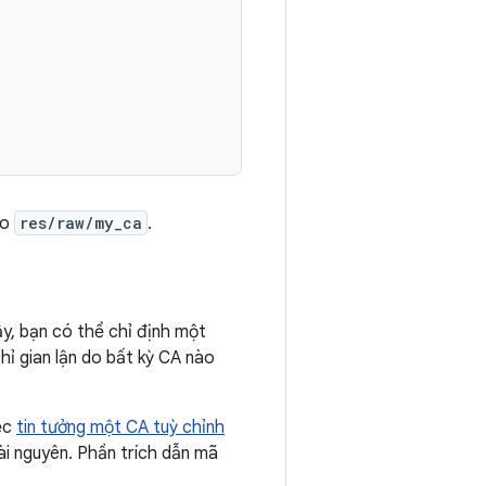
ào
res/raw/my_ca
.
y, bạn có thể chỉ định một
hỉ gian lận do bất kỳ CA nào
iệc
tin tưởng một CA tuỳ chỉnh
ài nguyên. Phần trích dẫn mã