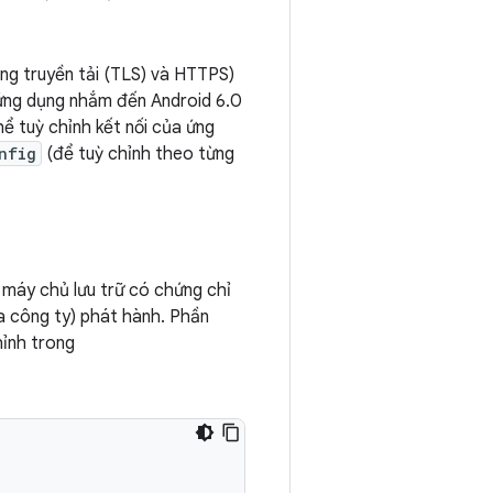
ng truyền tải (TLS) và HTTPS)
 ứng dụng nhắm đến Android 6.0
ể tuỳ chỉnh kết nối của ứng
nfig
(để tuỳ chỉnh theo từng
 máy chủ lưu trữ có chứng chỉ
a công ty) phát hành. Phần
hỉnh trong