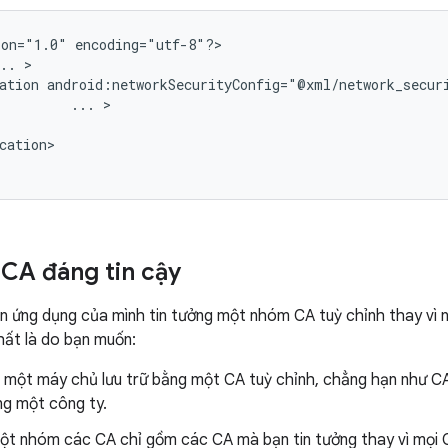
ion="1.0"
encoding="utf-8"?>

..
ation
...
cation>

 CA đáng tin cậy
 ứng dụng của mình tin tưởng một nhóm CA tuỳ chỉnh thay vì 
hất là do bạn muốn:
ới một máy chủ lưu trữ bằng một CA tuỳ chỉnh, chẳng hạn như 
ng một công ty.
một nhóm các CA chỉ gồm các CA mà bạn tin tưởng thay vì mọi 