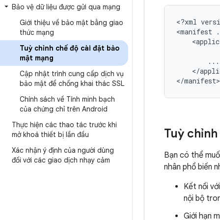
Bảo vệ dữ liệu được gửi qua mạng
<?xml
vers
Giới thiệu về bảo mật bằng giao
<manifest
.
thức mạng
<applic
Tuỳ chỉnh chế độ cài đặt bảo
mật mạng
</appli
Cập nhật trình cung cấp dịch vụ
</manifest>
bảo mật để chống khai thác SSL
Chính sách về Tính minh bạch
của chứng chỉ trên Android
Thực hiện các thao tác trước khi
Tuỳ chỉnh
mở khoá thiết bị lần đầu
Xác nhận ý định của người dùng
Bạn có thể muốn
đối với các giao dịch nhạy cảm
nhân phổ biến n
Kết nối v
nội bộ tro
Giới hạn 