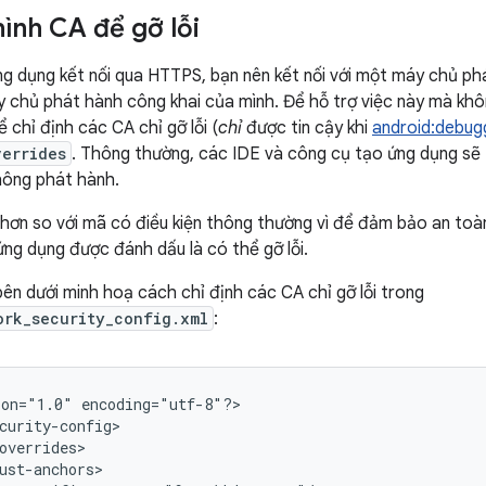
hình CA để gỡ lỗi
ứng dụng kết nối qua HTTPS, bạn nên kết nối với một máy chủ p
 chủ phát hành công khai của mình. Để hỗ trợ việc này mà kh
 chỉ định các CA chỉ gỡ lỗi (
chỉ
được tin cậy khi
android:debug
errides
. Thông thường, các IDE và công cụ tạo ứng dụng sẽ 
hông phát hành.
hơn so với mã có điều kiện thông thường vì để đảm bảo an toà
ng dụng được đánh dấu là có thể gỡ lỗi.
bên dưới minh hoạ cách chỉ định các CA chỉ gỡ lỗi trong
ork_security_config.xml
:
ion="1.0"
encoding="utf-8"?>
