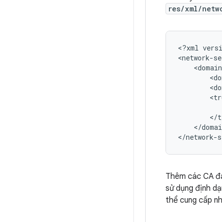
res/xml/netw
<?xml
vers
<do
<do
</domai
</network-s
Thêm các CA đá
sử dụng định d
thể cung cấp n