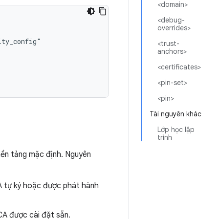
<domain>
<debug-
overrides>
<trust-
anchors>
<certificates>
<pin-set>
<pin>
Tài nguyên khác
Lớp học lập
trình
nền tảng mặc định. Nguyên
CA tự ký hoặc được phát hành
CA được cài đặt sẵn.