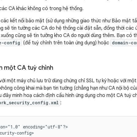
 các CA khác không có trong hệ thống.
các kết nối bảo mật (sử dụng những giao thức như Bảo mật tầ
g sẽ tin tưởng các CA do hệ thống cài đặt sẵn, đồng thời các
ở xuống cũng sẽ tin tưởng kho CA do người dùng thêm. Bạn có th
e-config
(để tuỳ chỉnh trên toàn ứng dụng) hoặc
domain-co
nh một CA tuỳ chỉnh
 với một máy chủ lưu trữ dùng chứng chỉ SSL tự ký hoặc với một
hông công khai mà bạn tin tưởng (chẳng hạn như CA nội bộ củ
u đây minh hoạ cách định cấu hình ứng dụng cho một CA tuỳ c
ork_security_config.xml
:
ion="1.0"
encoding="utf-8"?>
