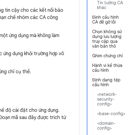
Tin tưởng CA
khác
g tin cậy cho các kết nối bảo
c hạn chế nhóm các CA công
Định cấu hình
CA để gỡ lỗi
Chọn không sử
g một ứng dụng mà không làm
dụng lưu lượng
truy cập qua
văn bản thô
 ứng dụng khỏi trường hợp vô
Ghim chứng chỉ
Hành vi kế thừa
cấu hình
ng chỉ cụ thể.
Định dạng tệp
cấu hình
<network-
security-
config>
hế độ cài đặt cho ứng dụng.
<base-config>
 Đoạn mã sau đây được trích từ
<domain-
config>