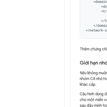
<do
</domai
</network-s
Thêm chứng chỉ
Giới hạn nh
Nếu không muốn 
nhóm CA nhỏ hơn
khác cấp.
Cấu hình dùng đ
cho một miền cụ
sau đây minh ho