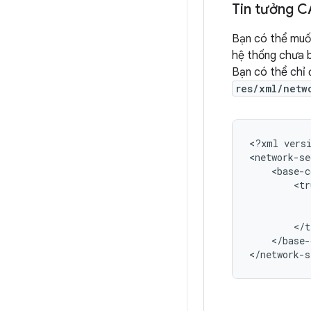
Tin tưởng C
Bạn có thể muốn
hệ thống chưa 
Bạn có thể chỉ 
res/xml/netw
<?xml
vers
</base-
</network-s