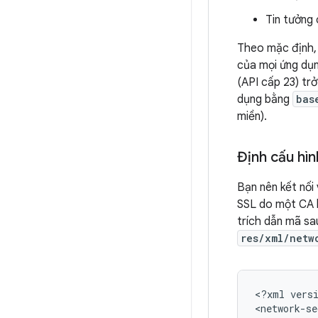
Tin tưởng
Theo mặc định, 
của mọi ứng dụn
(API cấp 23) tr
dụng bằng
bas
miền).
Định cấu hì
Bạn nên kết nối
SSL do một CA k
trích dẫn mã sa
res/xml/netw
<?xml
vers