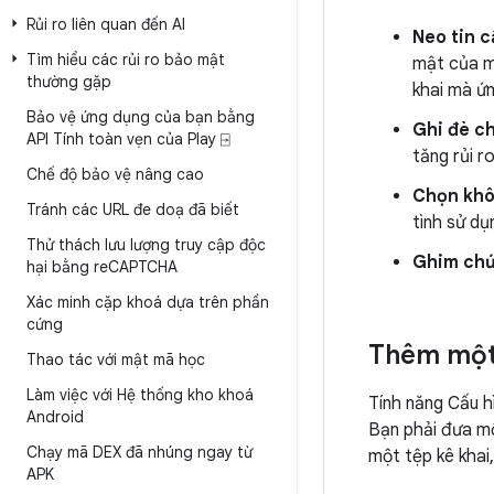
Rủi ro liên quan đến AI
Neo tin c
Tìm hiểu các rủi ro bảo mật
mật của m
thường gặp
khai mà ứn
Bảo vệ ứng dụng của bạn bằng
Ghi đè ch
API Tính toàn vẹn của Play ⍈
tăng rủi r
Chế độ bảo vệ nâng cao
Chọn khôn
Tránh các URL đe doạ đã biết
tình sử dụ
Thử thách lưu lượng truy cập độc
Ghim chứ
hại bằng re
CAPTCHA
Xác minh cặp khoá dựa trên phần
cứng
Thêm một
Thao tác với mật mã học
Làm việc với Hệ thống kho khoá
Tính năng Cấu h
Android
Bạn phải đưa mộ
Chạy mã DEX đã nhúng ngay từ
một tệp kê khai
APK