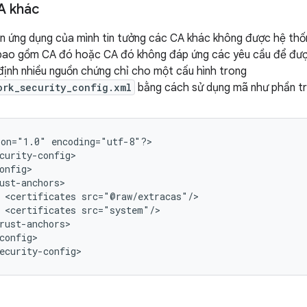
A khác
 ứng dụng của mình tin tưởng các CA khác không được hệ thốn
bao gồm CA đó hoặc CA đó không đáp ứng các yêu cầu để đượ
định nhiều nguồn chứng chỉ cho một cấu hình trong
ork_security_config.xml
bằng cách sử dụng mã như phần trí
ion="1.0"
encoding="utf-8"?>

<certificates
<certificates
config>

ecurity-config>