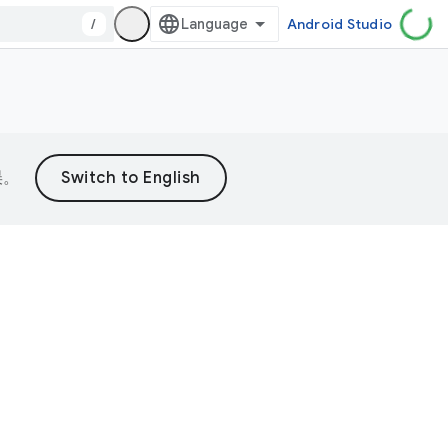
/
Android Studio
误。