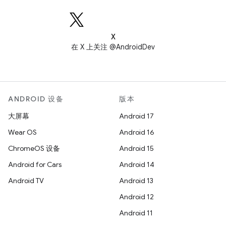
X
在 X 上关注 @AndroidDev
ANDROID 设备
版本
大屏幕
Android 17
Wear OS
Android 16
ChromeOS 设备
Android 15
Android for Cars
Android 14
Android TV
Android 13
Android 12
Android 11