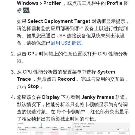
Windows > Profiler
，或点击工具栏中的
Profile
图
标
。
如果
Select Deployment Target
对话框显示提示，
请选择需将您的应用部署到哪个设备上以进行性能剖
析。如果您已通过 USB 连接设备但系统未列出该设
备，请确保您已
启用 USB 调试
。
点击
CPU
时间轴上的任意位置以打开 CPU 性能分析
器。
从 CPU 性能分析器的配置菜单中选择
System
Trace
，然后点击
Record
。完成与应用的交互后，
点击
Stop
。
您应该会在
Display
下方看到
Janky frames
轨道。
默认情况下，性能分析器只会将卡顿帧显示为有待调
查的候选对象。在 每个卡顿帧中，红色部分突出显示
了相应帧超出其渲染截止时间的时长。