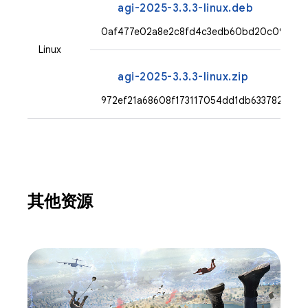
agi-2025-3.3.3-linux.deb
0af477e02a8e2c8fd4c3edb60bd20c0951033
Linux
agi-2025-3.3.3-linux.zip
972ef21a68608f173117054dd1db6337826be
其他资源