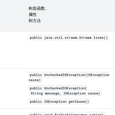
构造函数、
属性
和方法
public java.util.stream.Stream lines()
public UncheckedIOException(IOException
cause)
public UncheckedIOException(
String message, IOException cause)
public IOException getCause()
public void forEach(Consumer action)