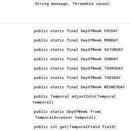
String message, Throwable cause)
public static final DayOfWeek FRIDAY
public static final DayOfWeek MONDAY
public static final DayOfWeek SATURDAY
public static final DayOfWeek SUNDAY
public static final DayOfWeek THURSDAY
public static final DayOfWeek TUESDAY
public static final DayOfWeek WEDNESDAY
public Temporal adjustInto(Temporal
temporal)
public static DayOfWeek from(
TemporalAccessor temporal)
public int get(TemporalField field)