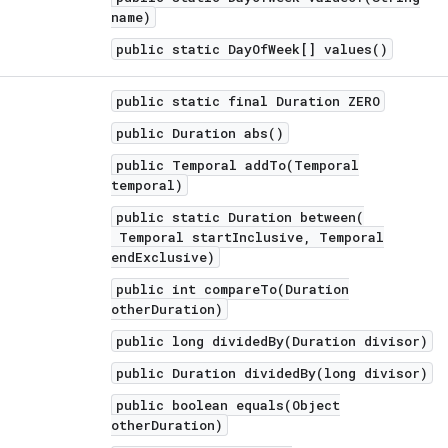
name)
public static DayOfWeek[] values()
public static final Duration ZERO
public Duration abs()
public Temporal addTo(Temporal
temporal)
public static Duration between(
Temporal startInclusive, Temporal
endExclusive)
public int compareTo(Duration
otherDuration)
public long dividedBy(Duration divisor)
public Duration dividedBy(long divisor)
public boolean equals(Object
otherDuration)