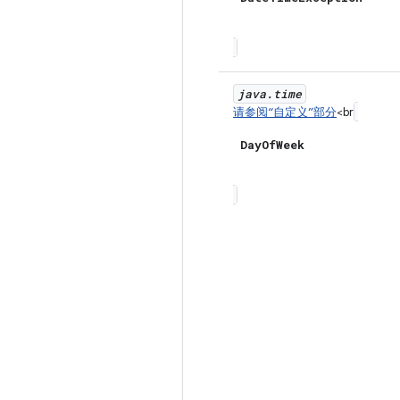
java
.
time
请参阅“自定义”部分
<br
Day
Of
Week