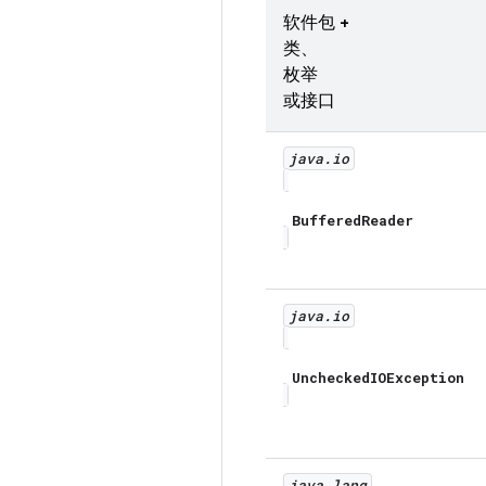
软件包 +
类、
枚举
或接口
java
.
io
Buffered
Reader
java
.
io
Unchecked
IOException
java
.
lang