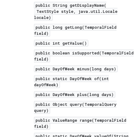
public String getDisplayName(
TextStyle style, java.util.Locale
locale)
public long getLong(TemporalField
field)
public int getValue()
public boolean isSupported(TemporalField
field)
public DayOfWeek minus(long days)
public static DayOfWeek of(int
dayOfWeek)
public DayOfWeek plus(long days)
public Object query(TemporalQuery
query)
public ValueRange range(TemporalField
field)
public static DayOfWeek valueOf(String