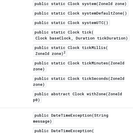
public static Clock system(ZoneId zone)
public static Clock systemDefaultZone()
public static Clock systemUTC()
public static Clock tick(
Clock baseClock, Duration tickDuration)
public static Clock tickMillis(
2
ZoneId zone)
public static Clock tickMinutes(ZoneId
zone)
public static Clock tickSeconds(ZoneId
zone)
public abstract Clock withZone(ZoneId
p0)
public DateTimeException(String
message)
public DateTimeException(