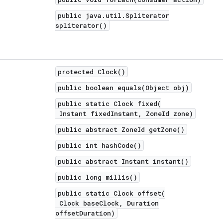
public java.util.Spliterator
spliterator()
protected Clock()
public boolean equals(Object obj)
public static Clock fixed(
Instant fixedInstant, ZoneId zone)
public abstract ZoneId getZone()
public int hashCode()
public abstract Instant instant()
public long millis()
public static Clock offset(
Clock baseClock, Duration
offsetDuration)