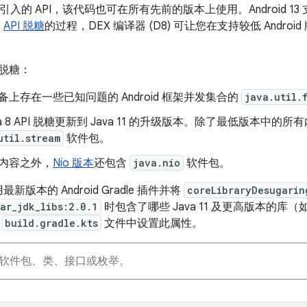
33）中引入的 API，该代码也可在所有先前的版本上使用。Android 13 
为
API 脱糖
的过程，DEX 编译器 (D8) 可让您在支持较低 Andr
I 脱糖：
上存在一些已知问题的 Android 框架并发集合的
java.util.
va 8 API 脱糖更新到 Java 11 的升级版本。除了最低版本中
util.stream
软件包。
内容之外，
Nio 版本
还包含
java.nio
软件包。
本的 Android Gradle 插件并将
coreLibraryDesugarin
ar_jdk_libs:2.0.1
时包含了哪些 Java 11 及更高版本的
或
build.gradle.kts
文件中设置此属性。