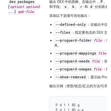
dex packages
P
C
输出 DEX 中的类树。在输出中，
、
[
option1 option2
x
k
r
d
和字段。
、
、
和
分别表示
.
.
.
]
apk-file
添加以下选项可优化输出：
--defined-only
：在输出中仅包含
--files
：指定要包含的 DEX 文
--proguard-folder
file
：指
夹。
--proguard-mappings
file
：
--proguard-seeds
file
：指定 
--proguard-usages
file
：指定
--show-removed
：显示由 Prog
输出示例（类型/状态/定义的方法/引用的
P d 1 1 85 g

P d 1 1 85 g.a
