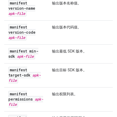
manifest
输出版本名称值。
version-name
apk-file
manifest
输出版本代码值。
version-code
apk-file
manifest min-
输出最低 SDK 版本。
sdk
apk-file
manifest
输出目标 SDK 版本。
target-sdk
apk-
file
manifest
输出权限列表。
permissions
apk-
file