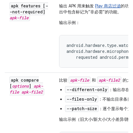
apk features [-
输出 APK 用来触发
Play 商店过滤
的功
-not-required]
出中包含标记为“非必需”的功能。
apk-file
输出示例：
android.hardware.type.watch

android.hardware.microphone 
    requested android.permi
apk compare
apk-file
apk-file2
比较
和
的大
[
options
]
apk-
--different-only
：输出存在
file
apk-file2
--files-only
：不输出目录条目
--patch-size
：逐个显示每个文
输出示例（旧大小/新大小/大小差异/路