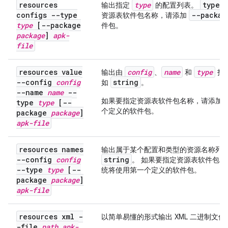
resources
type
type
输出指定
的配置列表。
configs --type
--packag
资源表软件包名称，请添加
type
[--package
件包。
package
]
apk-
file
resources value
config
name
type
输出由
、
和
指
--config
config
string
如
。
--name
name
--
如果要指定资源表软件包名称，请添加
type
type
[--
个定义的软件包。
package
package
]
apk-file
resources names
输出属于某个配置和类型的资源名称列
--config
config
string
。 如果要指定资源表软件包
--type
type
[--
统将使用第一个定义的软件包。
package
package
]
apk-file
resources xml -
以简单易懂的形式输出 XML 二进制文件
-file
path
apk-