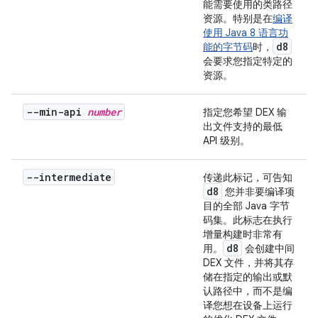
能需要使用的类路径
资源。特别是在
编译
使用 Java 8 语言功
d8
能的字节码
时，
会要求您指定特定的
资源。
--min-api
number
指定您希望 DEX 输
出文件支持的最低
API 级别。
--intermediate
传递此标记，可告知
d8
您并非要编译项
目的全部 Java 字节
码集。此标志在执行
增量构建时非常有
d8
用。
会创建中间
DEX 文件，并将其存
储在指定的输出或默
认路径中，而不是编
译您想在设备上运行