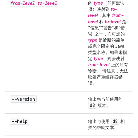
from-level
to-level
的
type
（任何默认
项）映射到
to-
level
，其中
from-
level
和
to-level
是
“信息”“警告”和“错
误”之一，而可选的
type
是诊断的简单
或完全限定的 Java
类型名称。如果未指
定
type
，则会映射
from-level
上的所有
诊断。 请注意，无法
映射严重编译器错
误。
--version
输出您当前使用的
d8
版本。
--help
d8
输出与使用
相
关的帮助文本。