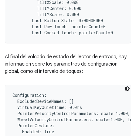
          TiltXScale: 0.000

          TiltYCenter: 0.000

          TiltYScale: 0.000

        Last Button State: 0x00000000

        Last Raw Touch: pointerCount=0

Al final del volcado de estado del lector de entrada, hay
información sobre los parámetros de configuración
global, como el intervalo de toques:
Configuration:

  ExcludedDeviceNames: []

  VirtualKeyQuietTime: 0.0ms

  PointerVelocityControlParameters: scale=1.000, l
  WheelVelocityControlParameters: scale=1.000, lowT
  PointerGesture:

    Enabled: true
