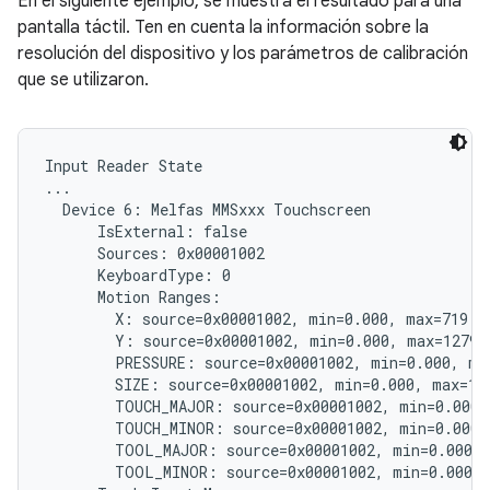
En el siguiente ejemplo, se muestra el resultado para una
pantalla táctil. Ten en cuenta la información sobre la
resolución del dispositivo y los parámetros de calibración
que se utilizaron.
Input Reader State

...

  Device 6: Melfas MMSxxx Touchscreen

      IsExternal: false

      Sources: 0x00001002

      KeyboardType: 0

      Motion Ranges:

        X: source=0x00001002, min=0.000, max=719.00
        Y: source=0x00001002, min=0.000, max=1279.0
        PRESSURE: source=0x00001002, min=0.000, max
        SIZE: source=0x00001002, min=0.000, max=1.0
        TOUCH_MAJOR: source=0x00001002, min=0.000, 
        TOUCH_MINOR: source=0x00001002, min=0.000, 
        TOOL_MAJOR: source=0x00001002, min=0.000, 
        TOOL_MINOR: source=0x00001002, min=0.000, 