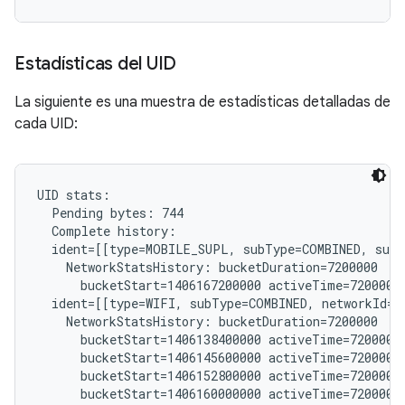
Estadísticas del UID
La siguiente es una muestra de estadísticas detalladas de
cada UID:
UID stats:

  Pending bytes: 744

  Complete history:

  ident=[[type=MOBILE_SUPL, subType=COMBINED, subs
    NetworkStatsHistory: bucketDuration=7200000

      bucketStart=1406167200000 activeTime=7200000 
  ident=[[type=WIFI, subType=COMBINED, networkId="
    NetworkStatsHistory: bucketDuration=7200000

      bucketStart=1406138400000 activeTime=7200000 
      bucketStart=1406145600000 activeTime=7200000 
      bucketStart=1406152800000 activeTime=7200000 