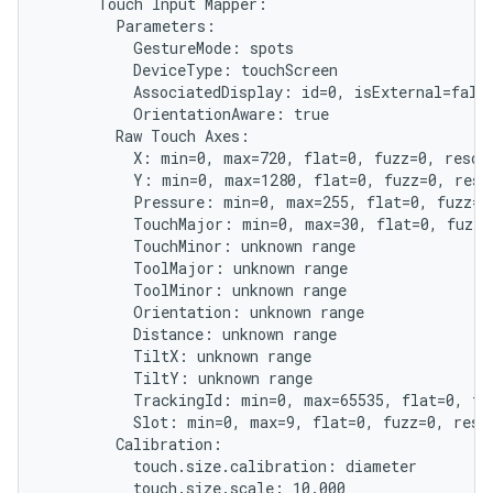
      Touch Input Mapper:

        Parameters:

          GestureMode: spots

          DeviceType: touchScreen

          AssociatedDisplay: id=0, isExternal=false
          OrientationAware: true

        Raw Touch Axes:

          X: min=0, max=720, flat=0, fuzz=0, resolu
          Y: min=0, max=1280, flat=0, fuzz=0, resol
          Pressure: min=0, max=255, flat=0, fuzz=0,
          TouchMajor: min=0, max=30, flat=0, fuzz=0
          TouchMinor: unknown range

          ToolMajor: unknown range

          ToolMinor: unknown range

          Orientation: unknown range

          Distance: unknown range

          TiltX: unknown range

          TiltY: unknown range

          TrackingId: min=0, max=65535, flat=0, fuz
          Slot: min=0, max=9, flat=0, fuzz=0, resol
        Calibration:

          touch.size.calibration: diameter

          touch.size.scale: 10.000
