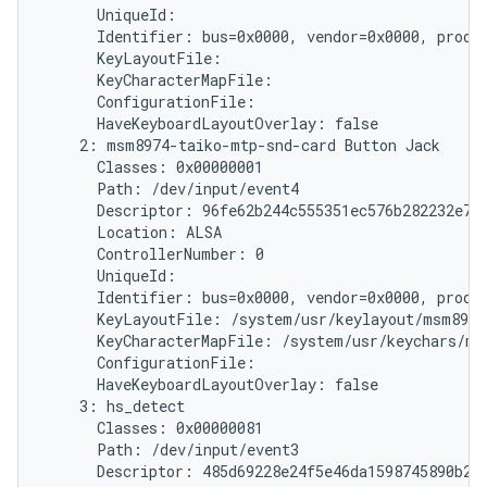
      UniqueId:

      Identifier: bus=0x0000, vendor=0x0000, produc
      KeyLayoutFile:

      KeyCharacterMapFile:

      ConfigurationFile:

      HaveKeyboardLayoutOverlay: false

    2: msm8974-taiko-mtp-snd-card Button Jack

      Classes: 0x00000001

      Path: /dev/input/event4

      Descriptor: 96fe62b244c555351ec576b282232e787
      Location: ALSA

      ControllerNumber: 0

      UniqueId:

      Identifier: bus=0x0000, vendor=0x0000, produc
      KeyLayoutFile: /system/usr/keylayout/msm8974
      KeyCharacterMapFile: /system/usr/keychars/ms
      ConfigurationFile:

      HaveKeyboardLayoutOverlay: false

    3: hs_detect

      Classes: 0x00000081

      Path: /dev/input/event3

      Descriptor: 485d69228e24f5e46da1598745890b214