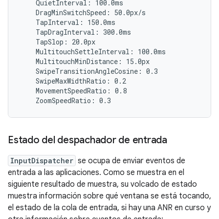
    QuietInterval: 100.0ms

    DragMinSwitchSpeed: 50.0px/s

    TapInterval: 150.0ms

    TapDragInterval: 300.0ms

    TapSlop: 20.0px

    MultitouchSettleInterval: 100.0ms

    MultitouchMinDistance: 15.0px

    SwipeTransitionAngleCosine: 0.3

    SwipeMaxWidthRatio: 0.2

    MovementSpeedRatio: 0.8

Estado del despachador de entrada
InputDispatcher
se ocupa de enviar eventos de
entrada a las aplicaciones. Como se muestra en el
siguiente resultado de muestra, su volcado de estado
muestra información sobre qué ventana se está tocando,
el estado de la cola de entrada, si hay una ANR en curso y