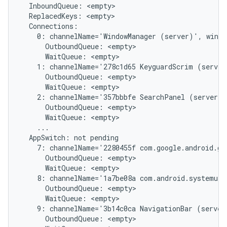
  InboundQueue: <empty>

  ReplacedKeys: <empty>

  Connections:

    0: channelName='WindowManager (server)', windo
      OutboundQueue: <empty>

      WaitQueue: <empty>

    1: channelName='278c1d65 KeyguardScrim (server
      OutboundQueue: <empty>

      WaitQueue: <empty>

    2: channelName='357bbbfe SearchPanel (server)'
      OutboundQueue: <empty>

      WaitQueue: <empty>

    ...

  AppSwitch: not pending

    7: channelName='2280455f com.google.android.gm
      OutboundQueue: <empty>

      WaitQueue: <empty>

    8: channelName='1a7be08a com.android.systemui/
      OutboundQueue: <empty>

      WaitQueue: <empty>

    9: channelName='3b14c0ca NavigationBar (server
      OutboundQueue: <empty>
