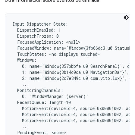
otra información sobre eventos de entrada:
Input Dispatcher State:

  DispatchEnabled: 1

  DispatchFrozen: 0

  FocusedApplication: <null>

  FocusedWindow: name='Window{3fb06dc3 u0 StatusBar
  TouchStates: <no displays touched>

  Windows:

    0: name='Window{357bbbfe u0 SearchPanel}', dis
    1: name='Window{3b14c0ca u0 NavigationBar}', d
    2: name='Window{2c7e849c u0 com.vito.lux}', di
    ...

  MonitoringChannels:

    0: 'WindowManager (server)'

  RecentQueue: length=10

    MotionEvent(deviceId=4, source=0x00001002, act
    MotionEvent(deviceId=4, source=0x00001002, act
    MotionEvent(deviceId=4, source=0x00001002, act
    ...

  PendingEvent: <none>
