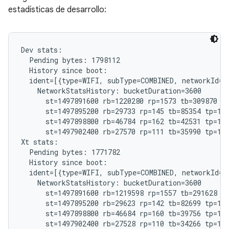
estadísticas de desarrollo:
Dev stats:

  Pending bytes: 1798112

  History since boot:

  ident=[{type=WIFI, subType=COMBINED, networkId="
    NetworkStatsHistory: bucketDuration=3600

      st=1497891600 rb=1220280 rp=1573 tb=309870 tp
      st=1497895200 rb=29733 rp=145 tb=85354 tp=185
      st=1497898800 rb=46784 rp=162 tb=42531 tp=192
      st=1497902400 rb=27570 rp=111 tb=35990 tp=121
Xt stats:

  Pending bytes: 1771782

  History since boot:

  ident=[{type=WIFI, subType=COMBINED, networkId="
    NetworkStatsHistory: bucketDuration=3600

      st=1497891600 rb=1219598 rp=1557 tb=291628 tp
      st=1497895200 rb=29623 rp=142 tb=82699 tp=182
      st=1497898800 rb=46684 rp=160 tb=39756 tp=191