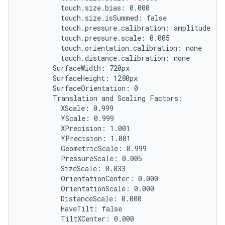
          touch.size.bias: 0.000

          touch.size.isSummed: false

          touch.pressure.calibration: amplitude

          touch.pressure.scale: 0.005

          touch.orientation.calibration: none

          touch.distance.calibration: none

        SurfaceWidth: 720px

        SurfaceHeight: 1280px

        SurfaceOrientation: 0

        Translation and Scaling Factors:

          XScale: 0.999

          YScale: 0.999

          XPrecision: 1.001

          YPrecision: 1.001

          GeometricScale: 0.999

          PressureScale: 0.005

          SizeScale: 0.033

          OrientationCenter: 0.000

          OrientationScale: 0.000

          DistanceScale: 0.000

          HaveTilt: false

          TiltXCenter: 0.000
