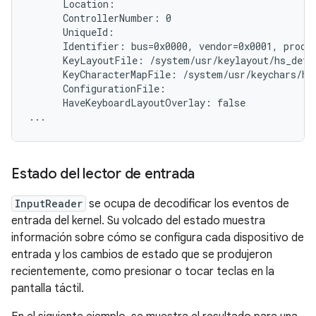
      Location:

      ControllerNumber: 0

      UniqueId:

      Identifier: bus=0x0000, vendor=0x0001, produc
      KeyLayoutFile: /system/usr/keylayout/hs_detec
      KeyCharacterMapFile: /system/usr/keychars/hs_
      ConfigurationFile:

      HaveKeyboardLayoutOverlay: false

Estado del lector de entrada
InputReader
se ocupa de decodificar los eventos de
entrada del kernel. Su volcado del estado muestra
información sobre cómo se configura cada dispositivo de
entrada y los cambios de estado que se produjeron
recientemente, como presionar o tocar teclas en la
pantalla táctil.