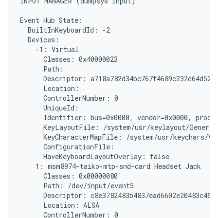
INPUT MANAGER (dumpsys input)

Event Hub State:

  BuiltInKeyboardId: -2

  Devices:

    -1: Virtual

      Classes: 0x40000023

      Path: 
      Descriptor: a718a782d34bc767f4689c232d64d5279
      Location:

      ControllerNumber: 0

      UniqueId: 
      Identifier: bus=0x0000, vendor=0x0000, produc
      KeyLayoutFile: /system/usr/keylayout/Generic.
      KeyCharacterMapFile: /system/usr/keychars/Vir
      ConfigurationFile:

      HaveKeyboardLayoutOverlay: false

    1: msm8974-taiko-mtp-snd-card Headset Jack

      Classes: 0x00000080

      Path: /dev/input/event5

      Descriptor: c8e3782483b4837ead6602e20483c46ff
      Location: ALSA

      ControllerNumber: 0
