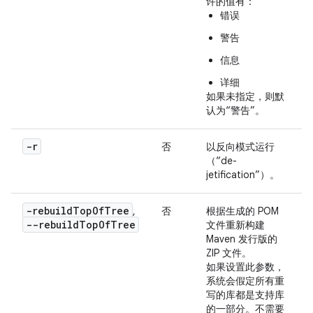
许的值有：
错误
警告
信息
详细
如果未指定，则默
认为“警告”。
-r
否
以反向模式运行
（“de-
jetification”）。
-rebuild
Top
Of
Tree
,
否
根据生成的 POM
--rebuildTopOfTree
文件重新构建
Maven 发行版的
ZIP 文件。
如果设置此参数，
系统会假定所有重
写的库都是支持库
的一部分。不需要