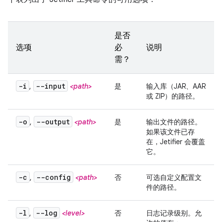
是否
选项
必
说明
需？
-i
--input
,
<path>
是
输入库（JAR、AAR
或 ZIP）的路径。
-o
--output
,
<path>
是
输出文件的路径。
如果该文件已存
在，Jetifier 会覆盖
它。
-c
--config
,
<path>
否
可选自定义配置文
件的路径。
-l
--log
,
<level>
否
日志记录级别。允