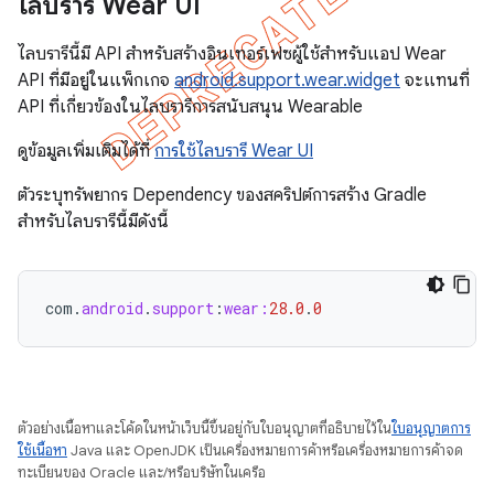
ไลบรารี Wear UI
ไลบรารีนี้มี API สำหรับสร้างอินเทอร์เฟซผู้ใช้สำหรับแอป Wear
API ที่มีอยู่ในแพ็กเกจ
android.support.wear.widget
จะแทนที่
API ที่เกี่ยวข้องในไลบรารีการสนับสนุน Wearable
ดูข้อมูลเพิ่มเติมได้ที่
การใช้ไลบรารี Wear UI
ตัวระบุทรัพยากร Dependency ของสคริปต์การสร้าง Gradle
สำหรับไลบรารีนี้มีดังนี้
com
.
android
.
support
:
wear:
28.0
.
0
ตัวอย่างเนื้อหาและโค้ดในหน้าเว็บนี้ขึ้นอยู่กับใบอนุญาตที่อธิบายไว้ใน
ใบอนุญาตการ
ใช้เนื้อหา
Java และ OpenJDK เป็นเครื่องหมายการค้าหรือเครื่องหมายการค้าจด
ทะเบียนของ Oracle และ/หรือบริษัทในเครือ