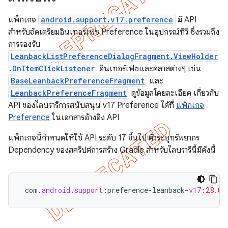
แพ็กเกจ
android.support.v17.preference
มี API
สำหรับจัดเตรียมอินเทอร์เฟซ Preference ในอุปกรณ์ทีวี ซึ่งรวมถึง
การรองรับ
LeanbackListPreferenceDialogFragment.ViewHolder
.OnItemClickListener
อินเทอร์เฟซและคลาสต่างๆ เช่น
BaseLeanbackPreferenceFragment
และ
LeanbackPreferenceFragment
ดูข้อมูลโดยละเอียด เกี่ยวกับ
API ของไลบรารีการสนับสนุน v17 Preference ได้ที่
แพ็กเกจ
Preference
ในเอกสารอ้างอิง API
แพ็กเกจนี้กำหนดให้ใช้ API ระดับ 17 ขึ้นไป ตัวระบุทรัพยากร
Dependency ของสคริปต์การสร้าง Gradle สำหรับไลบรารีนี้มีดังนี้
com
.
android
.
support
:
preference
-
leanback
-
v17:
28.0
.