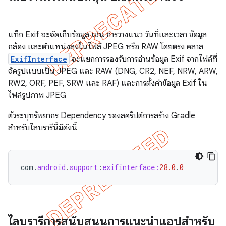
แท็ก Exif จะจัดเก็บข้อมูล เช่น การวางแนว วันที่และเวลา ข้อมูล
กล้อง และตำแหน่งลงในไฟล์ JPEG หรือ RAW โดยตรง คลาส
ExifInterface
จะแยกการรองรับการอ่านข้อมูล Exif จากไฟล์ที่
จัดรูปแบบเป็น JPEG และ RAW (DNG, CR2, NEF, NRW, ARW,
RW2, ORF, PEF, SRW และ RAF) และการตั้งค่าข้อมูล Exif ใน
ไฟล์รูปภาพ JPEG
ตัวระบุทรัพยากร Dependency ของสคริปต์การสร้าง Gradle
สำหรับไลบรารีนี้มีดังนี้
com
.
android
.
support
:
exifinterface:
28.0
.
0
ไลบรารีการสนับสนุนการแนะนำแอปสำหรับ