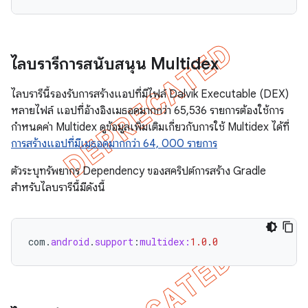
ไลบรารีการสนับสนุน Multidex
ไลบรารีนี้รองรับการสร้างแอปที่มีไฟล์ Dalvik Executable (DEX)
หลายไฟล์ แอปที่อ้างอิงเมธอดมากกว่า 65,536 รายการต้องใช้การ
กำหนดค่า Multidex ดูข้อมูลเพิ่มเติมเกี่ยวกับการใช้ Multidex ได้ที่
การสร้างแอปที่มีเมธอดมากกว่า 64, 000 รายการ
ตัวระบุทรัพยากร Dependency ของสคริปต์การสร้าง Gradle
สำหรับไลบรารีนี้มีดังนี้
com
.
android
.
support
:
multidex:
1.0
.
0