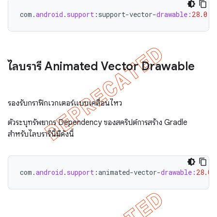
com
.
android
.
support
:
support
-
vector
-
drawable:
28.0
.
0
ไลบรารี Animated Vector Drawable
รองรับกราฟิกเวกเตอร์แบบเคลื่อนไหว
ตัวระบุทรัพยากร Dependency ของสคริปต์การสร้าง Gradle
สำหรับไลบรารีนี้มีดังนี้
com
.
android
.
support
:
animated
-
vector
-
drawable:
28.0
.