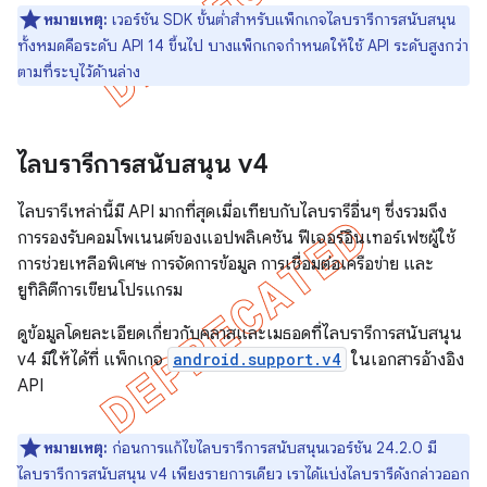
หมายเหตุ:
เวอร์ชัน SDK ขั้นต่ำสำหรับแพ็กเกจไลบรารีการสนับสนุน
ทั้งหมดคือระดับ API 14 ขึ้นไป บางแพ็กเกจกำหนดให้ใช้ API ระดับสูงกว่า
ตามที่ระบุไว้ด้านล่าง
ไลบรารีการสนับสนุน v4
ไลบรารีเหล่านี้มี API มากที่สุดเมื่อเทียบกับไลบรารีอื่นๆ ซึ่งรวมถึง
การรองรับคอมโพเนนต์ของแอปพลิเคชัน ฟีเจอร์อินเทอร์เฟซผู้ใช้
การช่วยเหลือพิเศษ การจัดการข้อมูล การเชื่อมต่อเครือข่าย และ
ยูทิลิตีการเขียนโปรแกรม
ดูข้อมูลโดยละเอียดเกี่ยวกับคลาสและเมธอดที่ไลบรารีการสนับสนุน
v4 มีให้ได้ที่ แพ็กเกจ
android.support.v4
ในเอกสารอ้างอิง
API
หมายเหตุ:
ก่อนการแก้ไขไลบรารีการสนับสนุนเวอร์ชัน 24.2.0 มี
ไลบรารีการสนับสนุน v4 เพียงรายการเดียว เราได้แบ่งไลบรารีดังกล่าวออก