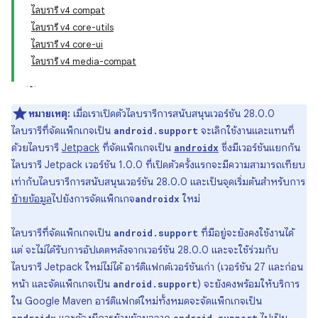
ไลบรารี v4 compat
ไลบรารี v4 core-utils
ไลบรารี v4 core-ui
ไลบรารี v4 media-compat
หมายเหตุ:
เมื่อเราเปิดตัวไลบรารีการสนับสนุนเวอร์ชัน 28.0.0
ไลบรารีที่จัดแพ็กเกจเป็น
จะเลิกใช้งานและแทนที่
android.support
ด้วยไลบรารี
Jetpack
ที่จัดแพ็กเกจเป็น
ซึ่งมีเวอร์ชันแยกกัน
androidx
ไลบรารี Jetpack เวอร์ชัน 1.0.0 ที่เปิดตัวครั้งแรกจะมีความสามารถเทียบ
เท่ากับไลบรารีการสนับสนุนเวอร์ชัน 28.0.0 และเป็นจุดเริ่มต้นสำหรับการ
ย้ายข้อมูล
ไปยังการจัดแพ็กเกจ
ใหม่
androidx
ไลบรารีที่จัดแพ็กเกจเป็น
ที่มีอยู่จะยังคงใช้งานได้
android.support
แต่ จะไม่ได้รับการอัปเดตหลังจากเวอร์ชัน 28.0.0 และจะใช้ร่วมกับ
ไลบรารี Jetpack ใหม่ไม่ได้ อาร์ติแฟกต์เวอร์ชันเก่า (เวอร์ชัน 27 และก่อน
หน้า และจัดแพ็กเกจเป็น
) จะยังคงพร้อมให้บริการ
android.support
ใน Google Maven อาร์ติแฟกต์ใหม่ทั้งหมดจะจัดแพ็กเกจเป็น