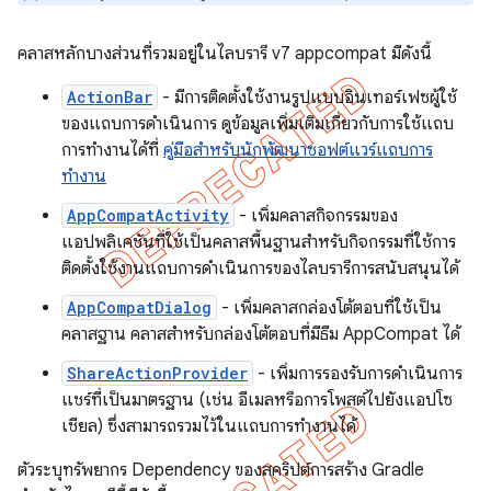
คลาสหลักบางส่วนที่รวมอยู่ในไลบรารี v7 appcompat มีดังนี้
ActionBar
- มีการติดตั้งใช้งานรูปแบบอินเทอร์เฟซผู้ใช้
ของแถบการดำเนินการ
ดูข้อมูลเพิ่มเติมเกี่ยวกับการใช้แถบ
การทำงานได้ที่
คู่มือสำหรับนักพัฒนาซอฟต์แวร์แถบการ
ทำงาน
AppCompatActivity
- เพิ่มคลาสกิจกรรมของ
แอปพลิเคชันที่ใช้เป็นคลาสพื้นฐานสำหรับกิจกรรมที่ใช้การ
ติดตั้งใช้งานแถบการดำเนินการของไลบรารีการสนับสนุนได้
AppCompatDialog
- เพิ่มคลาสกล่องโต้ตอบที่ใช้เป็น
คลาสฐาน คลาสสำหรับกล่องโต้ตอบที่มีธีม AppCompat ได้
ShareActionProvider
- เพิ่มการรองรับการดำเนินการ
แชร์ที่เป็นมาตรฐาน (เช่น อีเมลหรือการโพสต์ไปยังแอปโซ
เชียล) ซึ่งสามารถรวมไว้ในแถบการทำงานได้
ตัวระบุทรัพยากร Dependency ของสคริปต์การสร้าง Gradle