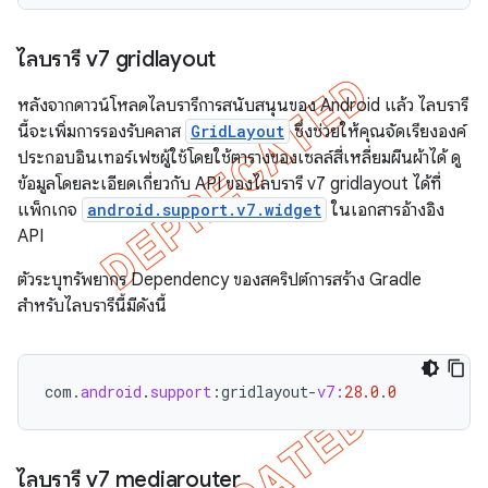
ไลบรารี v7 gridlayout
หลังจากดาวน์โหลดไลบรารีการสนับสนุนของ Android แล้ว ไลบรารี
นี้จะเพิ่มการรองรับคลาส
GridLayout
ซึ่งช่วยให้คุณจัดเรียงองค์
ประกอบอินเทอร์เฟซผู้ใช้โดยใช้ตารางของเซลล์สี่เหลี่ยมผืนผ้าได้ ดู
ข้อมูลโดยละเอียดเกี่ยวกับ API ของไลบรารี v7 gridlayout ได้ที่
แพ็กเกจ
android.support.v7.widget
ในเอกสารอ้างอิง
API
ตัวระบุทรัพยากร Dependency ของสคริปต์การสร้าง Gradle
สำหรับไลบรารีนี้มีดังนี้
com
.
android
.
support
:
gridlayout
-
v7:
28.0
.
0
ไลบรารี v7 mediarouter