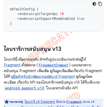
defaultConfig
{
renderscriptTargetApi
18
renderscriptSupportModeEnabled
true
}
ไลบรารีการสนับสนุน v13
ไลบรารีนี้เพิ่มการรองรับ สำหรับรูปแบบอินเทอร์เฟซผู้ใช้
Fragment
ด้วยคลาส (
FragmentCompat
) และคลาสการ
สนับสนุน Fragment เพิ่มเติม ดูข้อมูลเพิ่มเติมเกี่ยวกับ Fragment
ได้ที่
คู่มือสำหรับนักพัฒนาซอฟต์แวร์ Fragment
ดูข้อมูลโดย
ละเอียด เกี่ยวกับ API ของไลบรารีการสนับสนุน v13 ได้ที่แพ็กเกจ
android.support.v13
ในเอกสารอ้างอิง API
หมายเหตุ:
ไลบรารี v4 fragment
มีคลาส
คลาส v4
Fragment